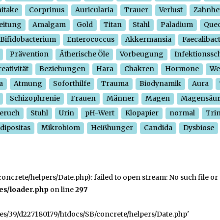
itake
Corprinus
Auricularia
Trauer
Verlust
Zahnhe
eitung
Amalgam
Gold
Titan
Stahl
Paladium
Quec
Bifidobacterium
Enterococcus
Akkermansia
Faecalibac
Prävention
Ätherische Öle
Vorbeugung
Infektionssc
eativität
Beziehungen
Hara
Chakren
Hormone
We
a
Atmung
Soforthilfe
Trauma
Biodynamik
Aura
Schizophrenie
Frauen
Männer
Magen
Magensäu
eruch
Stuhl
Urin
pH-Wert
Klopapier
normal
Tri
dipositas
Mikrobiom
Heißhunger
Candida
Dysbiose
crete/helpers/Date.php): failed to open stream: No such file or 
es/loader.php
on line
297
ges/39/d227180179/htdocs/SB/concrete/helpers/Date.php'