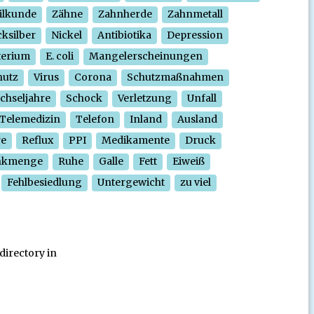
ilkunde
Zähne
Zahnherde
Zahnmetall
ksilber
Nickel
Antibiotika
Depression
terium
E. coli
Mangelerscheinungen
hutz
Virus
Corona
Schutzmaßnahmen
chseljahre
Schock
Verletzung
Unfall
Telemedizin
Telefon
Inland
Ausland
re
Reflux
PPI
Medikamente
Druck
nkmenge
Ruhe
Galle
Fett
Eiweiß
Fehlbesiedlung
Untergewicht
zu viel
directory in