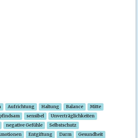
n
Aufrichtung
Haltung
Balance
Mitte
pfindsam
sensibel
Unverträglichkeiten
negative Gefühle
Selbstschutz
Emotionen
Entgiftung
Darm
Gesundheit