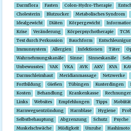
Darmflora
Fasten
Colon-Hydro-Therapie
Entsc
Cholesterin
Blutzucker
Metabolisches Syndrom
Idealgewicht
Diäten
Körpergewicht
Informatio
Krise
Veränderung
Körperpsychotherapie
TCM
Test durch Perkussion
Bauchform
Entschleunigu
Immunsystem
Allergien
Infektionen
Täter
O
Wahrnehmungskanäle
Sinne
Sinneskanäle
Seh
Unbewusstes
VAK
VKA
AVK
AKV
KVA
KA
Darmschleimhaut
Meridianmassage
Netzwerke
Fortbildung
Gießen
Tübingen
Kusterdingen
Kosten
Behandlung
Krankenkasse
Rechnunge
Links
Websites
Empfehlungen
Tipps
Mobiität
Harnwegsentzündung
Harnblase
Hygiene
Prob
Selbstbehauptung
Abgrenzung
Schutz
Psyche
Muskelschwäche
Müdigkeit
Unruhe
Hashimoto