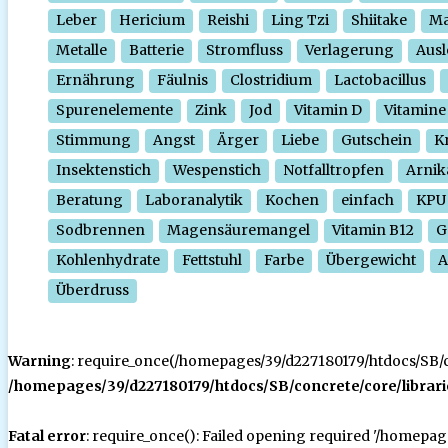
Leber
Hericium
Reishi
Ling Tzi
Shiitake
Ma
Metalle
Batterie
Stromfluss
Verlagerung
Ausl
Ernährung
Fäulnis
Clostridium
Lactobacillus
Spurenelemente
Zink
Jod
Vitamin D
Vitamine
Stimmung
Angst
Ärger
Liebe
Gutschein
Kr
Insektenstich
Wespenstich
Notfalltropfen
Arnik
Beratung
Laboranalytik
Kochen
einfach
KPU
Sodbrennen
Magensäuremangel
Vitamin B12
G
Kohlenhydrate
Fettstuhl
Farbe
Übergewicht
A
Überdruss
Warning
: require_once(/homepages/39/d227180179/htdocs/SB/con
/homepages/39/d227180179/htdocs/SB/concrete/core/librari
Fatal error
: require_once(): Failed opening required '/homepa