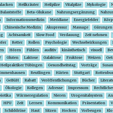
hlacken
Heilkräuter
Heilpilze
Vitalpilze
Mykologie
N
Balaststoffe
Beta-Glukane
Nahrungsergänzung
Nahrun
n
Informationsmedizin
Meridiane
Energiefelder
Körp
Chinesische Medizin
Akupressur
Massage
Gärungen
ng
Achtsamkeit
Slow Food
Verdauung
Zeit nehmen
pfer
Retter
Rollen
Psychologie
Wechselwirkungen
en
Hören
Fühlen
auditiv
kinästhetisch
visuell
Be
V
Gluten
Laktose
Galaktose
Fruktose
Weizen
Get
Heilpraktiker Tübingen
Gesundheitstag
Vorträge
Susa
Immenhausen
Reutlingen
Härten
Stuttgart
Rottenbu
n
GeBüH
Rabatt
Veröffentlichungen
Bücher
Literat
Ökologie
Kollegen
Adresse
Impressum
Rechtliche
iotika
Wärmeregulation
Nieren
Urogenitalsystem
An
HPU
Zeit
Lernen
Kommunikation
Präsentation
V
Schilddrüse
Haut
Sitzen
Hocken
Vorbeugen
Klo