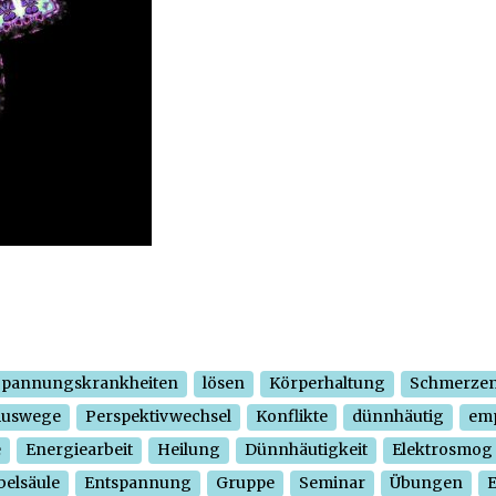
Spannungskrankheiten
lösen
Körperhaltung
Schmerze
Auswege
Perspektivwechsel
Konflikte
dünnhäutig
em
e
Energiearbeit
Heilung
Dünnhäutigkeit
Elektrosmog
belsäule
Entspannung
Gruppe
Seminar
Übungen