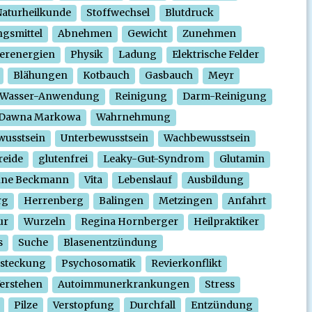
aturheilkunde
Stoffwechsel
Blutdruck
gsmittel
Abnehmen
Gewicht
Zunehmen
erenergien
Physik
Ladung
Elektrische Felder
Blähungen
Kotbauch
Gasbauch
Meyr
Wasser-Anwendung
Reinigung
Darm-Reinigung
Dawna Markowa
Wahrnehmung
wusstsein
Unterbewusstsein
Wachbewusstsein
reide
glutenfrei
Leaky-Gut-Syndrom
Glutamin
nne Beckmann
Vita
Lebenslauf
Ausbildung
rg
Herrenberg
Balingen
Metzingen
Anfahrt
ur
Wurzeln
Regina Hornberger
Heilpraktiker
s
Suche
Blasenentzündung
steckung
Psychosomatik
Revierkonflikt
erstehen
Autoimmunerkrankungen
Stress
Pilze
Verstopfung
Durchfall
Entzündung