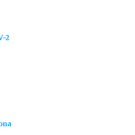
V-2
rona