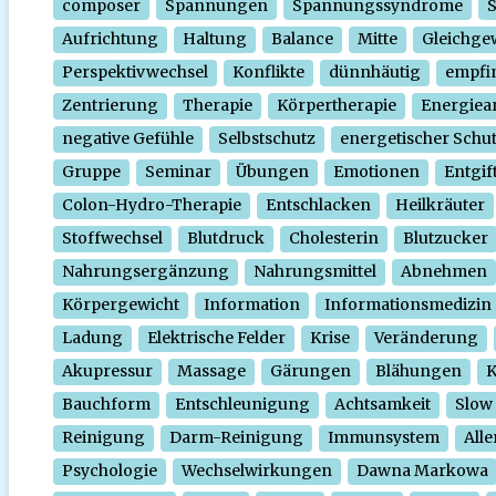
composer
Spannungen
Spannungssyndrome
Aufrichtung
Haltung
Balance
Mitte
Gleichge
Perspektivwechsel
Konflikte
dünnhäutig
empfi
Zentrierung
Therapie
Körpertherapie
Energiear
negative Gefühle
Selbstschutz
energetischer Schu
Gruppe
Seminar
Übungen
Emotionen
Entgif
Colon-Hydro-Therapie
Entschlacken
Heilkräuter
Stoffwechsel
Blutdruck
Cholesterin
Blutzucker
Nahrungsergänzung
Nahrungsmittel
Abnehmen
Körpergewicht
Information
Informationsmedizin
Ladung
Elektrische Felder
Krise
Veränderung
Akupressur
Massage
Gärungen
Blähungen
K
Bauchform
Entschleunigung
Achtsamkeit
Slow
Reinigung
Darm-Reinigung
Immunsystem
Alle
Psychologie
Wechselwirkungen
Dawna Markowa