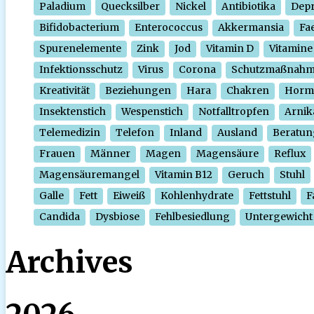
Paladium
Quecksilber
Nickel
Antibiotika
Depr
Bifidobacterium
Enterococcus
Akkermansia
Fa
Spurenelemente
Zink
Jod
Vitamin D
Vitamine
Infektionsschutz
Virus
Corona
Schutzmaßnah
Kreativität
Beziehungen
Hara
Chakren
Horm
Insektenstich
Wespenstich
Notfalltropfen
Arnik
Telemedizin
Telefon
Inland
Ausland
Beratun
Frauen
Männer
Magen
Magensäure
Reflux
Magensäuremangel
Vitamin B12
Geruch
Stuhl
Galle
Fett
Eiweiß
Kohlenhydrate
Fettstuhl
F
Candida
Dysbiose
Fehlbesiedlung
Untergewicht
Archives