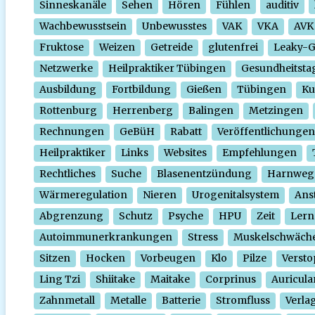
Sinneskanäle
Sehen
Hören
Fühlen
auditiv
Wachbewusstsein
Unbewusstes
VAK
VKA
AVK
Fruktose
Weizen
Getreide
glutenfrei
Leaky-
Netzwerke
Heilpraktiker Tübingen
Gesundheitsta
Ausbildung
Fortbildung
Gießen
Tübingen
Ku
Rottenburg
Herrenberg
Balingen
Metzingen
Rechnungen
GeBüH
Rabatt
Veröffentlichungen
Heilpraktiker
Links
Websites
Empfehlungen
Rechtliches
Suche
Blasenentzündung
Harnweg
Wärmeregulation
Nieren
Urogenitalsystem
Ans
Abgrenzung
Schutz
Psyche
HPU
Zeit
Lern
Autoimmunerkrankungen
Stress
Muskelschwäch
Sitzen
Hocken
Vorbeugen
Klo
Pilze
Verst
Ling Tzi
Shiitake
Maitake
Corprinus
Auricula
Zahnmetall
Metalle
Batterie
Stromfluss
Verla