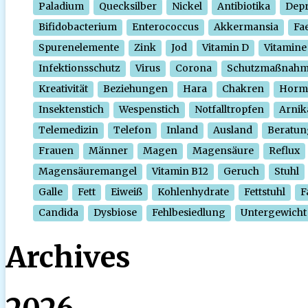
Paladium
Quecksilber
Nickel
Antibiotika
Depr
Bifidobacterium
Enterococcus
Akkermansia
Fa
Spurenelemente
Zink
Jod
Vitamin D
Vitamine
Infektionsschutz
Virus
Corona
Schutzmaßnah
Kreativität
Beziehungen
Hara
Chakren
Horm
Insektenstich
Wespenstich
Notfalltropfen
Arnik
Telemedizin
Telefon
Inland
Ausland
Beratun
Frauen
Männer
Magen
Magensäure
Reflux
Magensäuremangel
Vitamin B12
Geruch
Stuhl
Galle
Fett
Eiweiß
Kohlenhydrate
Fettstuhl
F
Candida
Dysbiose
Fehlbesiedlung
Untergewicht
Archives