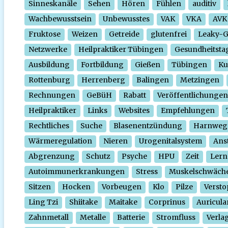
Sinneskanäle
Sehen
Hören
Fühlen
auditiv
Wachbewusstsein
Unbewusstes
VAK
VKA
AVK
Fruktose
Weizen
Getreide
glutenfrei
Leaky-
Netzwerke
Heilpraktiker Tübingen
Gesundheitsta
Ausbildung
Fortbildung
Gießen
Tübingen
Ku
Rottenburg
Herrenberg
Balingen
Metzingen
Rechnungen
GeBüH
Rabatt
Veröffentlichungen
Heilpraktiker
Links
Websites
Empfehlungen
Rechtliches
Suche
Blasenentzündung
Harnweg
Wärmeregulation
Nieren
Urogenitalsystem
Ans
Abgrenzung
Schutz
Psyche
HPU
Zeit
Lern
Autoimmunerkrankungen
Stress
Muskelschwäch
Sitzen
Hocken
Vorbeugen
Klo
Pilze
Verst
Ling Tzi
Shiitake
Maitake
Corprinus
Auricula
Zahnmetall
Metalle
Batterie
Stromfluss
Verla