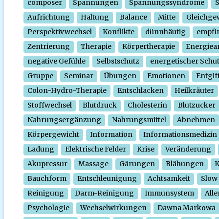
composer
Spannungen
Spannungssyndrome
Aufrichtung
Haltung
Balance
Mitte
Gleichge
Perspektivwechsel
Konflikte
dünnhäutig
empfi
Zentrierung
Therapie
Körpertherapie
Energiear
negative Gefühle
Selbstschutz
energetischer Schu
Gruppe
Seminar
Übungen
Emotionen
Entgif
Colon-Hydro-Therapie
Entschlacken
Heilkräuter
Stoffwechsel
Blutdruck
Cholesterin
Blutzucker
Nahrungsergänzung
Nahrungsmittel
Abnehmen
Körpergewicht
Information
Informationsmedizin
Ladung
Elektrische Felder
Krise
Veränderung
Akupressur
Massage
Gärungen
Blähungen
K
Bauchform
Entschleunigung
Achtsamkeit
Slow
Reinigung
Darm-Reinigung
Immunsystem
Alle
Psychologie
Wechselwirkungen
Dawna Markowa