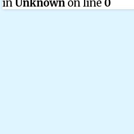
in
Unknown
on line
0