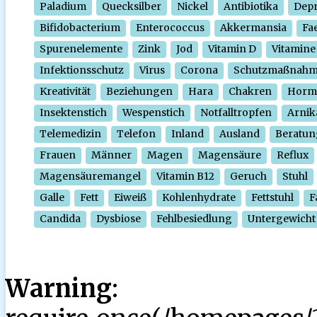
Paladium
Quecksilber
Nickel
Antibiotika
Depr
Bifidobacterium
Enterococcus
Akkermansia
Fa
Spurenelemente
Zink
Jod
Vitamin D
Vitamine
Infektionsschutz
Virus
Corona
Schutzmaßnah
Kreativität
Beziehungen
Hara
Chakren
Horm
Insektenstich
Wespenstich
Notfalltropfen
Arnik
Telemedizin
Telefon
Inland
Ausland
Beratun
Frauen
Männer
Magen
Magensäure
Reflux
Magensäuremangel
Vitamin B12
Geruch
Stuhl
Galle
Fett
Eiweiß
Kohlenhydrate
Fettstuhl
F
Candida
Dysbiose
Fehlbesiedlung
Untergewicht
Warning
: