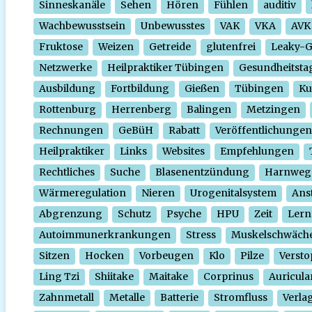
Sinneskanäle
Sehen
Hören
Fühlen
auditiv
Wachbewusstsein
Unbewusstes
VAK
VKA
AVK
Fruktose
Weizen
Getreide
glutenfrei
Leaky-
Netzwerke
Heilpraktiker Tübingen
Gesundheitsta
Ausbildung
Fortbildung
Gießen
Tübingen
Ku
Rottenburg
Herrenberg
Balingen
Metzingen
Rechnungen
GeBüH
Rabatt
Veröffentlichungen
Heilpraktiker
Links
Websites
Empfehlungen
Rechtliches
Suche
Blasenentzündung
Harnweg
Wärmeregulation
Nieren
Urogenitalsystem
Ans
Abgrenzung
Schutz
Psyche
HPU
Zeit
Lern
Autoimmunerkrankungen
Stress
Muskelschwäch
Sitzen
Hocken
Vorbeugen
Klo
Pilze
Verst
Ling Tzi
Shiitake
Maitake
Corprinus
Auricula
Zahnmetall
Metalle
Batterie
Stromfluss
Verla