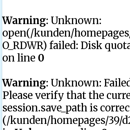
Warning
: Unknown:
open(/kunden/homepages/3
O_RDWR) failed: Disk quota
on line
0
Warning
: Unknown: Failed 
Please verify that the curr
session.save_path is correc
(/kunden/homepages/39/d2