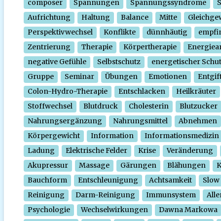
composer
Spannungen
Spannungssyndrome
Aufrichtung
Haltung
Balance
Mitte
Gleichge
Perspektivwechsel
Konflikte
dünnhäutig
empfi
Zentrierung
Therapie
Körpertherapie
Energiear
negative Gefühle
Selbstschutz
energetischer Schu
Gruppe
Seminar
Übungen
Emotionen
Entgif
Colon-Hydro-Therapie
Entschlacken
Heilkräuter
Stoffwechsel
Blutdruck
Cholesterin
Blutzucker
Nahrungsergänzung
Nahrungsmittel
Abnehmen
Körpergewicht
Information
Informationsmedizin
Ladung
Elektrische Felder
Krise
Veränderung
Akupressur
Massage
Gärungen
Blähungen
K
Bauchform
Entschleunigung
Achtsamkeit
Slow
Reinigung
Darm-Reinigung
Immunsystem
Alle
Psychologie
Wechselwirkungen
Dawna Markowa