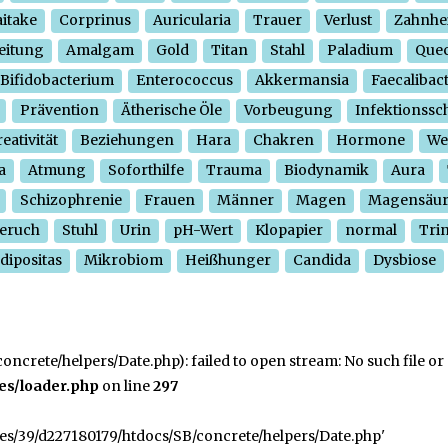
itake
Corprinus
Auricularia
Trauer
Verlust
Zahnhe
eitung
Amalgam
Gold
Titan
Stahl
Paladium
Quec
Bifidobacterium
Enterococcus
Akkermansia
Faecalibac
Prävention
Ätherische Öle
Vorbeugung
Infektionssc
eativität
Beziehungen
Hara
Chakren
Hormone
We
a
Atmung
Soforthilfe
Trauma
Biodynamik
Aura
Schizophrenie
Frauen
Männer
Magen
Magensäu
eruch
Stuhl
Urin
pH-Wert
Klopapier
normal
Tri
dipositas
Mikrobiom
Heißhunger
Candida
Dysbiose
crete/helpers/Date.php): failed to open stream: No such file or 
es/loader.php
on line
297
ges/39/d227180179/htdocs/SB/concrete/helpers/Date.php'