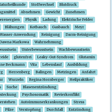
aturheilkunde
Stoffwechsel
Blutdruck
gsmittel
Abnehmen
Gewicht
Zunehmen
erenergien
Physik
Ladung
Elektrische Felder
Blähungen
Kotbauch
Gasbauch
Meyr
Wasser-Anwendung
Reinigung
Darm-Reinigung
Dawna Markowa
Wahrnehmung
wusstsein
Unterbewusstsein
Wachbewusstsein
reide
glutenfrei
Leaky-Gut-Syndrom
Glutamin
nne Beckmann
Vita
Lebenslauf
Ausbildung
rg
Herrenberg
Balingen
Metzingen
Anfahrt
ur
Wurzeln
Regina Hornberger
Heilpraktiker
s
Suche
Blasenentzündung
steckung
Psychosomatik
Revierkonflikt
erstehen
Autoimmunerkrankungen
Stress
Pilze
Verstopfung
Durchfall
Entzündung