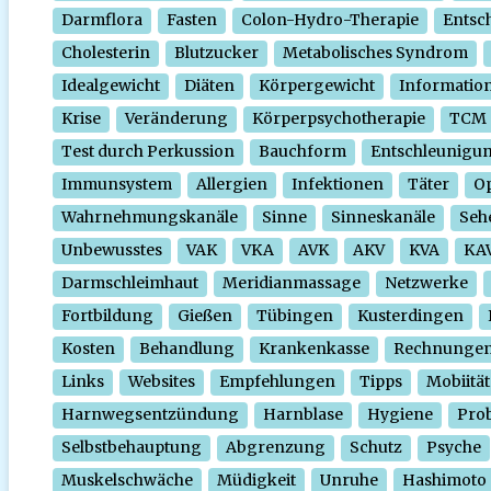
Darmflora
Fasten
Colon-Hydro-Therapie
Entsc
Cholesterin
Blutzucker
Metabolisches Syndrom
Idealgewicht
Diäten
Körpergewicht
Informatio
Krise
Veränderung
Körperpsychotherapie
TCM
Test durch Perkussion
Bauchform
Entschleunigu
Immunsystem
Allergien
Infektionen
Täter
O
Wahrnehmungskanäle
Sinne
Sinneskanäle
Seh
Unbewusstes
VAK
VKA
AVK
AKV
KVA
KA
Darmschleimhaut
Meridianmassage
Netzwerke
Fortbildung
Gießen
Tübingen
Kusterdingen
Kosten
Behandlung
Krankenkasse
Rechnunge
Links
Websites
Empfehlungen
Tipps
Mobiität
Harnwegsentzündung
Harnblase
Hygiene
Prob
Selbstbehauptung
Abgrenzung
Schutz
Psyche
Muskelschwäche
Müdigkeit
Unruhe
Hashimoto