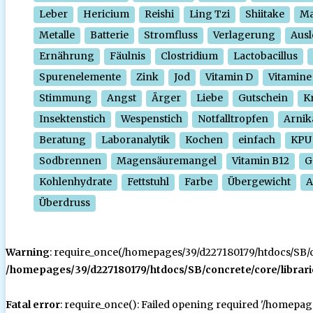
Leber
Hericium
Reishi
Ling Tzi
Shiitake
Ma
Metalle
Batterie
Stromfluss
Verlagerung
Ausl
Ernährung
Fäulnis
Clostridium
Lactobacillus
Spurenelemente
Zink
Jod
Vitamin D
Vitamine
Stimmung
Angst
Ärger
Liebe
Gutschein
Kr
Insektenstich
Wespenstich
Notfalltropfen
Arnik
Beratung
Laboranalytik
Kochen
einfach
KPU
Sodbrennen
Magensäuremangel
Vitamin B12
G
Kohlenhydrate
Fettstuhl
Farbe
Übergewicht
A
Überdruss
Warning
: require_once(/homepages/39/d227180179/htdocs/SB/con
/homepages/39/d227180179/htdocs/SB/concrete/core/librari
Fatal error
: require_once(): Failed opening required '/homepa