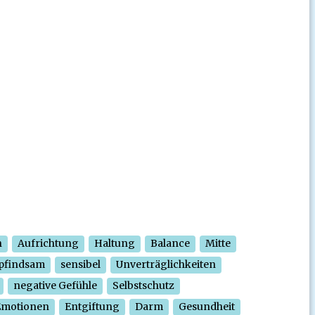
n
Aufrichtung
Haltung
Balance
Mitte
pfindsam
sensibel
Unverträglichkeiten
negative Gefühle
Selbstschutz
Emotionen
Entgiftung
Darm
Gesundheit