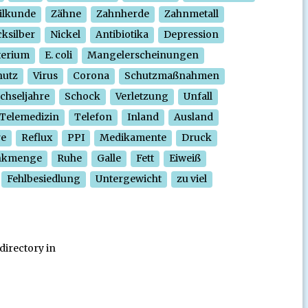
ilkunde
Zähne
Zahnherde
Zahnmetall
ksilber
Nickel
Antibiotika
Depression
terium
E. coli
Mangelerscheinungen
hutz
Virus
Corona
Schutzmaßnahmen
chseljahre
Schock
Verletzung
Unfall
Telemedizin
Telefon
Inland
Ausland
re
Reflux
PPI
Medikamente
Druck
nkmenge
Ruhe
Galle
Fett
Eiweiß
Fehlbesiedlung
Untergewicht
zu viel
directory in