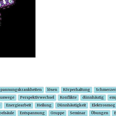
Spannungskrankheiten
lösen
Körperhaltung
Schmerze
Auswege
Perspektivwechsel
Konflikte
dünnhäutig
em
e
Energiearbeit
Heilung
Dünnhäutigkeit
Elektrosmog
belsäule
Entspannung
Gruppe
Seminar
Übungen