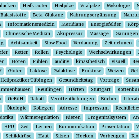
hlacken
Heilkräuter
Heilpilze
Vitalpilze
Mykologie
N
Balaststoffe
Beta-Glukane
Nahrungsergänzung
Nahrun
n
Informationsmedizin
Meridiane
Energiefelder
Körp
Chinesische Medizin
Akupressur
Massage
Gärungen
ng
Achtsamkeit
Slow Food
Verdauung
Zeit nehmen
pfer
Retter
Rollen
Psychologie
Wechselwirkungen
en
Hören
Fühlen
auditiv
kinästhetisch
visuell
Be
V
Gluten
Laktose
Galaktose
Fruktose
Weizen
Get
Heilpraktiker Tübingen
Gesundheitstag
Vorträge
Susa
Immenhausen
Reutlingen
Härten
Stuttgart
Rottenbu
n
GeBüH
Rabatt
Veröffentlichungen
Bücher
Literat
Ökologie
Kollegen
Adresse
Impressum
Rechtliche
iotika
Wärmeregulation
Nieren
Urogenitalsystem
An
HPU
Zeit
Lernen
Kommunikation
Präsentation
V
Schilddrüse
Haut
Sitzen
Hocken
Vorbeugen
Klo