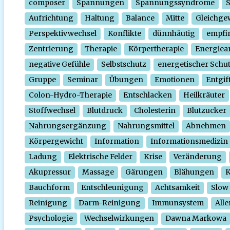
composer
Spannungen
Spannungssyndrome
Aufrichtung
Haltung
Balance
Mitte
Gleichge
Perspektivwechsel
Konflikte
dünnhäutig
empfi
Zentrierung
Therapie
Körpertherapie
Energiear
negative Gefühle
Selbstschutz
energetischer Schu
Gruppe
Seminar
Übungen
Emotionen
Entgif
Colon-Hydro-Therapie
Entschlacken
Heilkräuter
Stoffwechsel
Blutdruck
Cholesterin
Blutzucker
Nahrungsergänzung
Nahrungsmittel
Abnehmen
Körpergewicht
Information
Informationsmedizin
Ladung
Elektrische Felder
Krise
Veränderung
Akupressur
Massage
Gärungen
Blähungen
K
Bauchform
Entschleunigung
Achtsamkeit
Slow
Reinigung
Darm-Reinigung
Immunsystem
Alle
Psychologie
Wechselwirkungen
Dawna Markowa