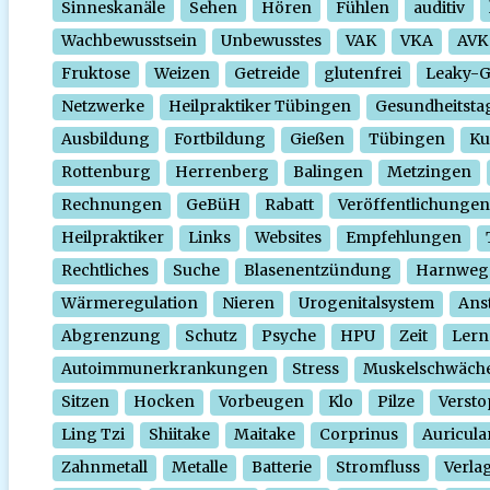
Sinneskanäle
Sehen
Hören
Fühlen
auditiv
Wachbewusstsein
Unbewusstes
VAK
VKA
AVK
Fruktose
Weizen
Getreide
glutenfrei
Leaky-
Netzwerke
Heilpraktiker Tübingen
Gesundheitsta
Ausbildung
Fortbildung
Gießen
Tübingen
Ku
Rottenburg
Herrenberg
Balingen
Metzingen
Rechnungen
GeBüH
Rabatt
Veröffentlichungen
Heilpraktiker
Links
Websites
Empfehlungen
Rechtliches
Suche
Blasenentzündung
Harnweg
Wärmeregulation
Nieren
Urogenitalsystem
Ans
Abgrenzung
Schutz
Psyche
HPU
Zeit
Lern
Autoimmunerkrankungen
Stress
Muskelschwäch
Sitzen
Hocken
Vorbeugen
Klo
Pilze
Verst
Ling Tzi
Shiitake
Maitake
Corprinus
Auricula
Zahnmetall
Metalle
Batterie
Stromfluss
Verla