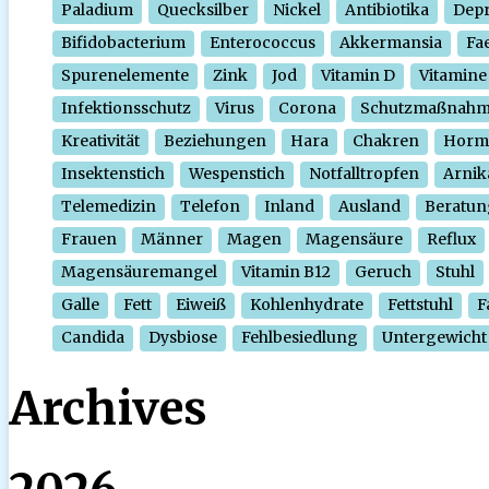
Paladium
Quecksilber
Nickel
Antibiotika
Depr
Bifidobacterium
Enterococcus
Akkermansia
Fa
Spurenelemente
Zink
Jod
Vitamin D
Vitamine
Infektionsschutz
Virus
Corona
Schutzmaßnah
Kreativität
Beziehungen
Hara
Chakren
Horm
Insektenstich
Wespenstich
Notfalltropfen
Arnik
Telemedizin
Telefon
Inland
Ausland
Beratun
Frauen
Männer
Magen
Magensäure
Reflux
Magensäuremangel
Vitamin B12
Geruch
Stuhl
Galle
Fett
Eiweiß
Kohlenhydrate
Fettstuhl
F
Candida
Dysbiose
Fehlbesiedlung
Untergewicht
Archives