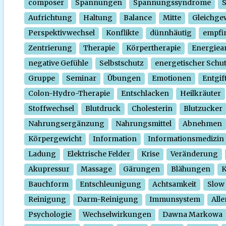
composer
Spannungen
Spannungssyndrome
Aufrichtung
Haltung
Balance
Mitte
Gleichge
Perspektivwechsel
Konflikte
dünnhäutig
empfi
Zentrierung
Therapie
Körpertherapie
Energiear
negative Gefühle
Selbstschutz
energetischer Schu
Gruppe
Seminar
Übungen
Emotionen
Entgif
Colon-Hydro-Therapie
Entschlacken
Heilkräuter
Stoffwechsel
Blutdruck
Cholesterin
Blutzucker
Nahrungsergänzung
Nahrungsmittel
Abnehmen
Körpergewicht
Information
Informationsmedizin
Ladung
Elektrische Felder
Krise
Veränderung
Akupressur
Massage
Gärungen
Blähungen
K
Bauchform
Entschleunigung
Achtsamkeit
Slow
Reinigung
Darm-Reinigung
Immunsystem
Alle
Psychologie
Wechselwirkungen
Dawna Markowa