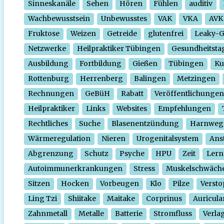
Sinneskanäle
Sehen
Hören
Fühlen
auditiv
Wachbewusstsein
Unbewusstes
VAK
VKA
AVK
Fruktose
Weizen
Getreide
glutenfrei
Leaky-
Netzwerke
Heilpraktiker Tübingen
Gesundheitsta
Ausbildung
Fortbildung
Gießen
Tübingen
Ku
Rottenburg
Herrenberg
Balingen
Metzingen
Rechnungen
GeBüH
Rabatt
Veröffentlichungen
Heilpraktiker
Links
Websites
Empfehlungen
Rechtliches
Suche
Blasenentzündung
Harnweg
Wärmeregulation
Nieren
Urogenitalsystem
Ans
Abgrenzung
Schutz
Psyche
HPU
Zeit
Lern
Autoimmunerkrankungen
Stress
Muskelschwäch
Sitzen
Hocken
Vorbeugen
Klo
Pilze
Verst
Ling Tzi
Shiitake
Maitake
Corprinus
Auricula
Zahnmetall
Metalle
Batterie
Stromfluss
Verla