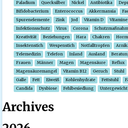
Paladium
Quecksilber
Nickel
Antibiotika
Depr
Bifidobacterium
Enterococcus
Akkermansia
Fa
Spurenelemente
Zink
Jod
Vitamin D
Vitamine
Infektionsschutz
Virus
Corona
Schutzmaßnah
Kreativität
Beziehungen
Hara
Chakren
Horm
Insektenstich
Wespenstich
Notfalltropfen
Arnik
Telemedizin
Telefon
Inland
Ausland
Beratun
Frauen
Männer
Magen
Magensäure
Reflux
Magensäuremangel
Vitamin B12
Geruch
Stuhl
Galle
Fett
Eiweiß
Kohlenhydrate
Fettstuhl
F
Candida
Dysbiose
Fehlbesiedlung
Untergewicht
Archives