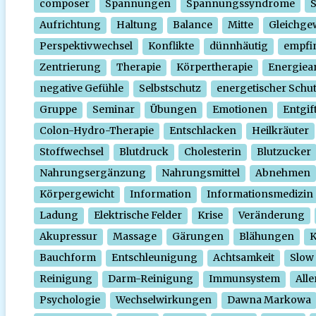
composer
Spannungen
Spannungssyndrome
Aufrichtung
Haltung
Balance
Mitte
Gleichge
Perspektivwechsel
Konflikte
dünnhäutig
empfi
Zentrierung
Therapie
Körpertherapie
Energiear
negative Gefühle
Selbstschutz
energetischer Schu
Gruppe
Seminar
Übungen
Emotionen
Entgif
Colon-Hydro-Therapie
Entschlacken
Heilkräuter
Stoffwechsel
Blutdruck
Cholesterin
Blutzucker
Nahrungsergänzung
Nahrungsmittel
Abnehmen
Körpergewicht
Information
Informationsmedizin
Ladung
Elektrische Felder
Krise
Veränderung
Akupressur
Massage
Gärungen
Blähungen
K
Bauchform
Entschleunigung
Achtsamkeit
Slow
Reinigung
Darm-Reinigung
Immunsystem
Alle
Psychologie
Wechselwirkungen
Dawna Markowa