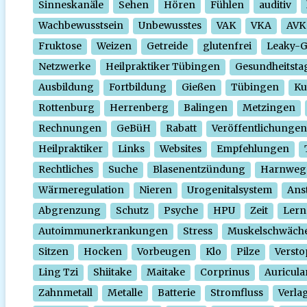
Sinneskanäle
Sehen
Hören
Fühlen
auditiv
Wachbewusstsein
Unbewusstes
VAK
VKA
AVK
Fruktose
Weizen
Getreide
glutenfrei
Leaky-
Netzwerke
Heilpraktiker Tübingen
Gesundheitsta
Ausbildung
Fortbildung
Gießen
Tübingen
Ku
Rottenburg
Herrenberg
Balingen
Metzingen
Rechnungen
GeBüH
Rabatt
Veröffentlichungen
Heilpraktiker
Links
Websites
Empfehlungen
Rechtliches
Suche
Blasenentzündung
Harnweg
Wärmeregulation
Nieren
Urogenitalsystem
Ans
Abgrenzung
Schutz
Psyche
HPU
Zeit
Lern
Autoimmunerkrankungen
Stress
Muskelschwäch
Sitzen
Hocken
Vorbeugen
Klo
Pilze
Verst
Ling Tzi
Shiitake
Maitake
Corprinus
Auricula
Zahnmetall
Metalle
Batterie
Stromfluss
Verla