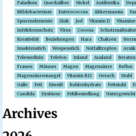
Paladium
Quecksilber
Nickel
Antibiotika
Depr
Bifidobacterium
Enterococcus
Akkermansia
Fa
Spurenelemente
Zink
Jod
Vitamin D
Vitamine
Infektionsschutz
Virus
Corona
Schutzmaßnah
Kreativität
Beziehungen
Hara
Chakren
Horm
Insektenstich
Wespenstich
Notfalltropfen
Arnik
Telemedizin
Telefon
Inland
Ausland
Beratun
Frauen
Männer
Magen
Magensäure
Reflux
Magensäuremangel
Vitamin B12
Geruch
Stuhl
Galle
Fett
Eiweiß
Kohlenhydrate
Fettstuhl
F
Candida
Dysbiose
Fehlbesiedlung
Untergewicht
Archives