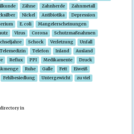
ilkunde
Zähne
Zahnherde
Zahnmetall
ksilber
Nickel
Antibiotika
Depression
terium
E. coli
Mangelerscheinungen
hutz
Virus
Corona
Schutzmaßnahmen
chseljahre
Schock
Verletzung
Unfall
Telemedizin
Telefon
Inland
Ausland
re
Reflux
PPI
Medikamente
Druck
nkmenge
Ruhe
Galle
Fett
Eiweiß
Fehlbesiedlung
Untergewicht
zu viel
directory in