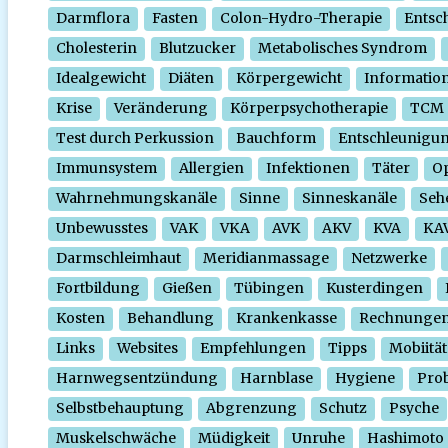
Darmflora
Fasten
Colon-Hydro-Therapie
Entsc
Cholesterin
Blutzucker
Metabolisches Syndrom
Idealgewicht
Diäten
Körpergewicht
Informatio
Krise
Veränderung
Körperpsychotherapie
TCM
Test durch Perkussion
Bauchform
Entschleunigu
Immunsystem
Allergien
Infektionen
Täter
O
Wahrnehmungskanäle
Sinne
Sinneskanäle
Seh
Unbewusstes
VAK
VKA
AVK
AKV
KVA
KA
Darmschleimhaut
Meridianmassage
Netzwerke
Fortbildung
Gießen
Tübingen
Kusterdingen
Kosten
Behandlung
Krankenkasse
Rechnunge
Links
Websites
Empfehlungen
Tipps
Mobiität
Harnwegsentzündung
Harnblase
Hygiene
Prob
Selbstbehauptung
Abgrenzung
Schutz
Psyche
Muskelschwäche
Müdigkeit
Unruhe
Hashimoto