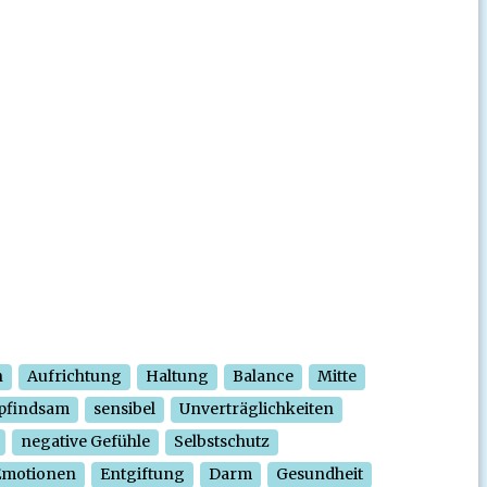
n
Aufrichtung
Haltung
Balance
Mitte
pfindsam
sensibel
Unverträglichkeiten
negative Gefühle
Selbstschutz
Emotionen
Entgiftung
Darm
Gesundheit