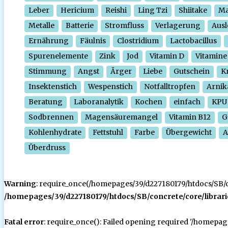
Leber
Hericium
Reishi
Ling Tzi
Shiitake
Ma
Metalle
Batterie
Stromfluss
Verlagerung
Ausl
Ernährung
Fäulnis
Clostridium
Lactobacillus
Spurenelemente
Zink
Jod
Vitamin D
Vitamine
Stimmung
Angst
Ärger
Liebe
Gutschein
Kr
Insektenstich
Wespenstich
Notfalltropfen
Arnik
Beratung
Laboranalytik
Kochen
einfach
KPU
Sodbrennen
Magensäuremangel
Vitamin B12
G
Kohlenhydrate
Fettstuhl
Farbe
Übergewicht
A
Überdruss
Warning
: require_once(/homepages/39/d227180179/htdocs/SB/con
/homepages/39/d227180179/htdocs/SB/concrete/core/librari
Fatal error
: require_once(): Failed opening required '/homepa