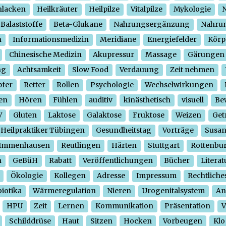
hlacken
Heilkräuter
Heilpilze
Vitalpilze
Mykologie
N
Balaststoffe
Beta-Glukane
Nahrungsergänzung
Nahrun
n
Informationsmedizin
Meridiane
Energiefelder
Körp
Chinesische Medizin
Akupressur
Massage
Gärungen
ng
Achtsamkeit
Slow Food
Verdauung
Zeit nehmen
pfer
Retter
Rollen
Psychologie
Wechselwirkungen
en
Hören
Fühlen
auditiv
kinästhetisch
visuell
Be
V
Gluten
Laktose
Galaktose
Fruktose
Weizen
Get
Heilpraktiker Tübingen
Gesundheitstag
Vorträge
Susa
Immenhausen
Reutlingen
Härten
Stuttgart
Rottenbu
n
GeBüH
Rabatt
Veröffentlichungen
Bücher
Literat
Ökologie
Kollegen
Adresse
Impressum
Rechtliche
iotika
Wärmeregulation
Nieren
Urogenitalsystem
An
HPU
Zeit
Lernen
Kommunikation
Präsentation
V
Schilddrüse
Haut
Sitzen
Hocken
Vorbeugen
Klo