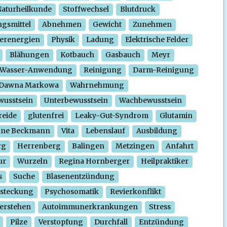
aturheilkunde
Stoffwechsel
Blutdruck
gsmittel
Abnehmen
Gewicht
Zunehmen
erenergien
Physik
Ladung
Elektrische Felder
Blähungen
Kotbauch
Gasbauch
Meyr
Wasser-Anwendung
Reinigung
Darm-Reinigung
Dawna Markowa
Wahrnehmung
wusstsein
Unterbewusstsein
Wachbewusstsein
reide
glutenfrei
Leaky-Gut-Syndrom
Glutamin
nne Beckmann
Vita
Lebenslauf
Ausbildung
rg
Herrenberg
Balingen
Metzingen
Anfahrt
ur
Wurzeln
Regina Hornberger
Heilpraktiker
s
Suche
Blasenentzündung
steckung
Psychosomatik
Revierkonflikt
erstehen
Autoimmunerkrankungen
Stress
Pilze
Verstopfung
Durchfall
Entzündung