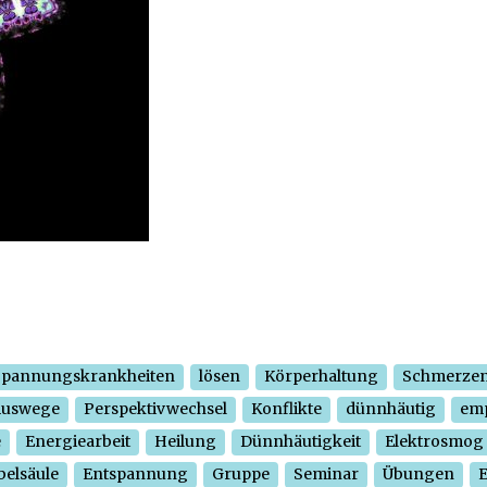
Spannungskrankheiten
lösen
Körperhaltung
Schmerze
Auswege
Perspektivwechsel
Konflikte
dünnhäutig
em
e
Energiearbeit
Heilung
Dünnhäutigkeit
Elektrosmog
belsäule
Entspannung
Gruppe
Seminar
Übungen