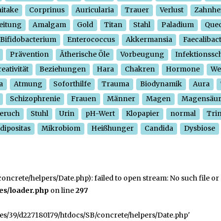
itake
Corprinus
Auricularia
Trauer
Verlust
Zahnhe
eitung
Amalgam
Gold
Titan
Stahl
Paladium
Quec
Bifidobacterium
Enterococcus
Akkermansia
Faecalibac
Prävention
Ätherische Öle
Vorbeugung
Infektionssc
eativität
Beziehungen
Hara
Chakren
Hormone
We
a
Atmung
Soforthilfe
Trauma
Biodynamik
Aura
Schizophrenie
Frauen
Männer
Magen
Magensäu
eruch
Stuhl
Urin
pH-Wert
Klopapier
normal
Tri
dipositas
Mikrobiom
Heißhunger
Candida
Dysbiose
crete/helpers/Date.php): failed to open stream: No such file or 
es/loader.php
on line
297
ges/39/d227180179/htdocs/SB/concrete/helpers/Date.php'