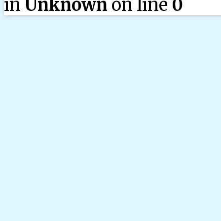
in
Unknown
on line
0