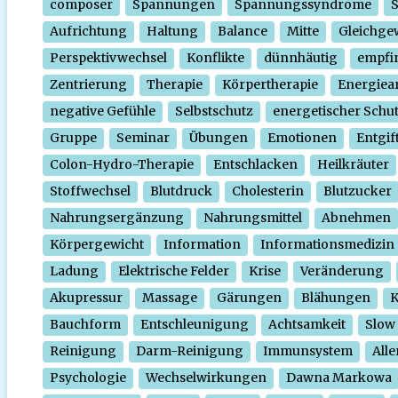
composer
Spannungen
Spannungssyndrome
Aufrichtung
Haltung
Balance
Mitte
Gleichge
Perspektivwechsel
Konflikte
dünnhäutig
empfi
Zentrierung
Therapie
Körpertherapie
Energiear
negative Gefühle
Selbstschutz
energetischer Schu
Gruppe
Seminar
Übungen
Emotionen
Entgif
Colon-Hydro-Therapie
Entschlacken
Heilkräuter
Stoffwechsel
Blutdruck
Cholesterin
Blutzucker
Nahrungsergänzung
Nahrungsmittel
Abnehmen
Körpergewicht
Information
Informationsmedizin
Ladung
Elektrische Felder
Krise
Veränderung
Akupressur
Massage
Gärungen
Blähungen
K
Bauchform
Entschleunigung
Achtsamkeit
Slow
Reinigung
Darm-Reinigung
Immunsystem
Alle
Psychologie
Wechselwirkungen
Dawna Markowa