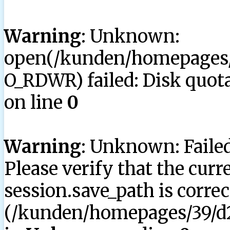
Warning
: Unknown:
open(/kunden/homepages/3
O_RDWR) failed: Disk quota
on line
0
Warning
: Unknown: Failed 
Please verify that the curr
session.save_path is correc
(/kunden/homepages/39/d2