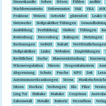
Sinneskanäle
Sehen
Hören
Fühlen
auditiv
Wachbewusstsein
Unbewusstes
VAK
VKA
AVK
Fruktose
Weizen
Getreide
glutenfrei
Leaky-
Netzwerke
Heilpraktiker Tübingen
Gesundheitsta
Ausbildung
Fortbildung
Gießen
Tübingen
Ku
Rottenburg
Herrenberg
Balingen
Metzingen
Rechnungen
GeBüH
Rabatt
Veröffentlichungen
Heilpraktiker
Links
Websites
Empfehlungen
Rechtliches
Suche
Blasenentzündung
Harnweg
Wärmeregulation
Nieren
Urogenitalsystem
Ans
Abgrenzung
Schutz
Psyche
HPU
Zeit
Lern
Autoimmunerkrankungen
Stress
Muskelschwäch
Sitzen
Hocken
Vorbeugen
Klo
Pilze
Verst
Ling Tzi
Shiitake
Maitake
Corprinus
Auricula
Zahnmetall
Metalle
Batterie
Stromfluss
Verla