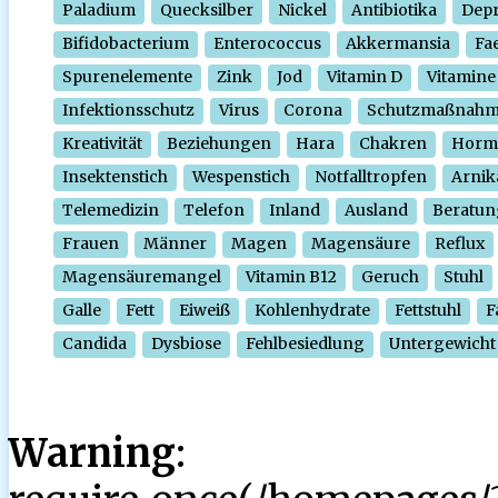
Paladium
Quecksilber
Nickel
Antibiotika
Depr
Bifidobacterium
Enterococcus
Akkermansia
Fa
Spurenelemente
Zink
Jod
Vitamin D
Vitamine
Infektionsschutz
Virus
Corona
Schutzmaßnah
Kreativität
Beziehungen
Hara
Chakren
Horm
Insektenstich
Wespenstich
Notfalltropfen
Arnik
Telemedizin
Telefon
Inland
Ausland
Beratun
Frauen
Männer
Magen
Magensäure
Reflux
Magensäuremangel
Vitamin B12
Geruch
Stuhl
Galle
Fett
Eiweiß
Kohlenhydrate
Fettstuhl
F
Candida
Dysbiose
Fehlbesiedlung
Untergewicht
Warning
: