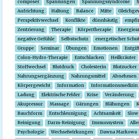
composer
Spannungen
Spannungssyndrome
Aufrichtung
Haltung
Balance
Mitte
Gleichge
Perspektivwechsel
Konflikte
dünnhäutig
empfi
Zentrierung
Therapie
Körpertherapie
Energiear
negative Gefühle
Selbstschutz
energetischer Schu
Gruppe
Seminar
Übungen
Emotionen
Entgif
Colon-Hydro-Therapie
Entschlacken
Heilkräuter
Stoffwechsel
Blutdruck
Cholesterin
Blutzucker
Nahrungsergänzung
Nahrungsmittel
Abnehmen
Körpergewicht
Information
Informationsmedizin
Ladung
Elektrische Felder
Krise
Veränderung
Akupressur
Massage
Gärungen
Blähungen
K
Bauchform
Entschleunigung
Achtsamkeit
Slow
Reinigung
Darm-Reinigung
Immunsystem
Alle
Psychologie
Wechselwirkungen
Dawna Markowa