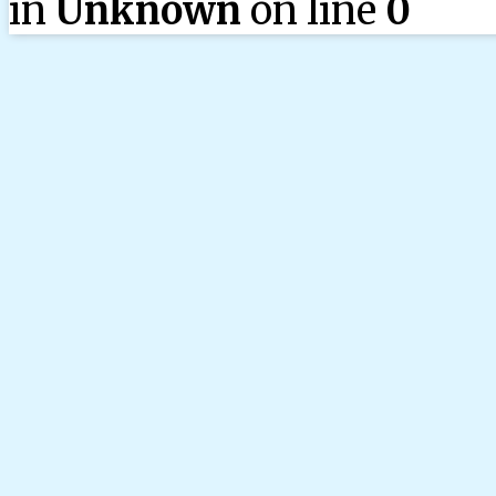
in
Unknown
on line
0