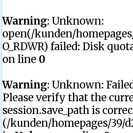
Warning
: Unknown:
open(/kunden/homepages/3
O_RDWR) failed: Disk quota
on line
0
Warning
: Unknown: Failed 
Please verify that the curr
session.save_path is correc
(/kunden/homepages/39/d2