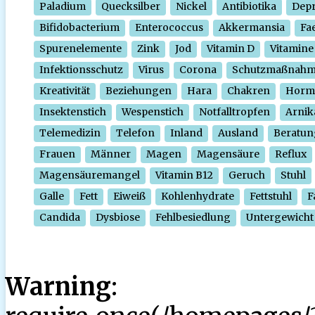
Paladium
Quecksilber
Nickel
Antibiotika
Depr
Bifidobacterium
Enterococcus
Akkermansia
Fa
Spurenelemente
Zink
Jod
Vitamin D
Vitamine
Infektionsschutz
Virus
Corona
Schutzmaßnah
Kreativität
Beziehungen
Hara
Chakren
Horm
Insektenstich
Wespenstich
Notfalltropfen
Arnik
Telemedizin
Telefon
Inland
Ausland
Beratun
Frauen
Männer
Magen
Magensäure
Reflux
Magensäuremangel
Vitamin B12
Geruch
Stuhl
Galle
Fett
Eiweiß
Kohlenhydrate
Fettstuhl
F
Candida
Dysbiose
Fehlbesiedlung
Untergewicht
Warning
: