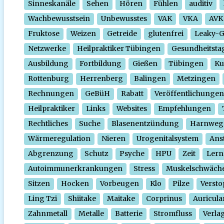
Sinneskanäle
Sehen
Hören
Fühlen
auditiv
Wachbewusstsein
Unbewusstes
VAK
VKA
AVK
Fruktose
Weizen
Getreide
glutenfrei
Leaky-
Netzwerke
Heilpraktiker Tübingen
Gesundheitsta
Ausbildung
Fortbildung
Gießen
Tübingen
Ku
Rottenburg
Herrenberg
Balingen
Metzingen
Rechnungen
GeBüH
Rabatt
Veröffentlichungen
Heilpraktiker
Links
Websites
Empfehlungen
Rechtliches
Suche
Blasenentzündung
Harnweg
Wärmeregulation
Nieren
Urogenitalsystem
Ans
Abgrenzung
Schutz
Psyche
HPU
Zeit
Lern
Autoimmunerkrankungen
Stress
Muskelschwäch
Sitzen
Hocken
Vorbeugen
Klo
Pilze
Verst
Ling Tzi
Shiitake
Maitake
Corprinus
Auricula
Zahnmetall
Metalle
Batterie
Stromfluss
Verla