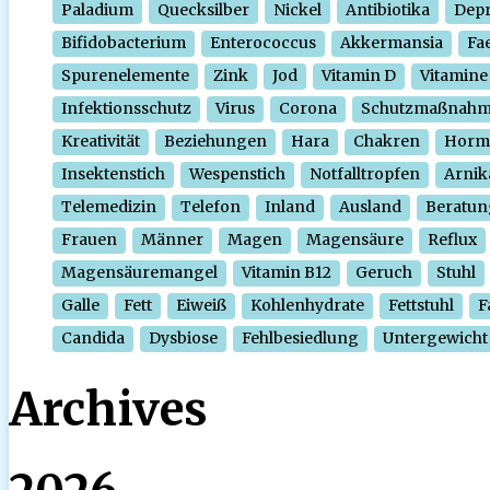
Paladium
Quecksilber
Nickel
Antibiotika
Depr
Bifidobacterium
Enterococcus
Akkermansia
Fa
Spurenelemente
Zink
Jod
Vitamin D
Vitamine
Infektionsschutz
Virus
Corona
Schutzmaßnah
Kreativität
Beziehungen
Hara
Chakren
Horm
Insektenstich
Wespenstich
Notfalltropfen
Arnik
Telemedizin
Telefon
Inland
Ausland
Beratun
Frauen
Männer
Magen
Magensäure
Reflux
Magensäuremangel
Vitamin B12
Geruch
Stuhl
Galle
Fett
Eiweiß
Kohlenhydrate
Fettstuhl
F
Candida
Dysbiose
Fehlbesiedlung
Untergewicht
Archives