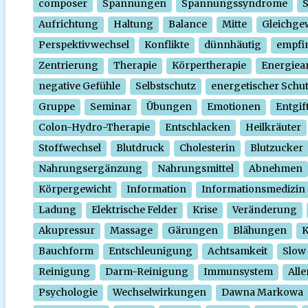
composer
Spannungen
Spannungssyndrome
Aufrichtung
Haltung
Balance
Mitte
Gleichge
Perspektivwechsel
Konflikte
dünnhäutig
empfi
Zentrierung
Therapie
Körpertherapie
Energiear
negative Gefühle
Selbstschutz
energetischer Schu
Gruppe
Seminar
Übungen
Emotionen
Entgif
Colon-Hydro-Therapie
Entschlacken
Heilkräuter
Stoffwechsel
Blutdruck
Cholesterin
Blutzucker
Nahrungsergänzung
Nahrungsmittel
Abnehmen
Körpergewicht
Information
Informationsmedizin
Ladung
Elektrische Felder
Krise
Veränderung
Akupressur
Massage
Gärungen
Blähungen
K
Bauchform
Entschleunigung
Achtsamkeit
Slow
Reinigung
Darm-Reinigung
Immunsystem
Alle
Psychologie
Wechselwirkungen
Dawna Markowa