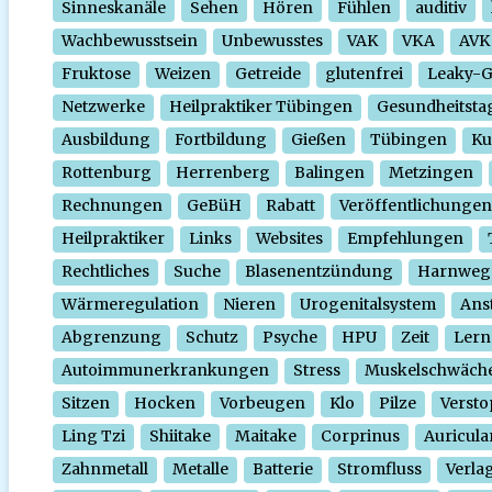
Sinneskanäle
Sehen
Hören
Fühlen
auditiv
Wachbewusstsein
Unbewusstes
VAK
VKA
AVK
Fruktose
Weizen
Getreide
glutenfrei
Leaky-
Netzwerke
Heilpraktiker Tübingen
Gesundheitsta
Ausbildung
Fortbildung
Gießen
Tübingen
Ku
Rottenburg
Herrenberg
Balingen
Metzingen
Rechnungen
GeBüH
Rabatt
Veröffentlichungen
Heilpraktiker
Links
Websites
Empfehlungen
Rechtliches
Suche
Blasenentzündung
Harnweg
Wärmeregulation
Nieren
Urogenitalsystem
Ans
Abgrenzung
Schutz
Psyche
HPU
Zeit
Lern
Autoimmunerkrankungen
Stress
Muskelschwäch
Sitzen
Hocken
Vorbeugen
Klo
Pilze
Verst
Ling Tzi
Shiitake
Maitake
Corprinus
Auricula
Zahnmetall
Metalle
Batterie
Stromfluss
Verla