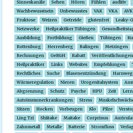
Sinneskanäle
Sehen
Hören
Fühlen
auditiv
Wachbewusstsein
Unbewusstes
VAK
VKA
AVK
Fruktose
Weizen
Getreide
glutenfrei
Leaky-
Netzwerke
Heilpraktiker Tübingen
Gesundheitsta
Ausbildung
Fortbildung
Gießen
Tübingen
Ku
Rottenburg
Herrenberg
Balingen
Metzingen
Rechnungen
GeBüH
Rabatt
Veröffentlichungen
Heilpraktiker
Links
Websites
Empfehlungen
Rechtliches
Suche
Blasenentzündung
Harnweg
Wärmeregulation
Nieren
Urogenitalsystem
Ans
Abgrenzung
Schutz
Psyche
HPU
Zeit
Lern
Autoimmunerkrankungen
Stress
Muskelschwäch
Sitzen
Hocken
Vorbeugen
Klo
Pilze
Verst
Ling Tzi
Shiitake
Maitake
Corprinus
Auricula
Zahnmetall
Metalle
Batterie
Stromfluss
Verla