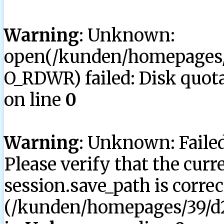
Warning
: Unknown:
open(/kunden/homepages/3
O_RDWR) failed: Disk quota
on line
0
Warning
: Unknown: Failed 
Please verify that the curr
session.save_path is correc
(/kunden/homepages/39/d2