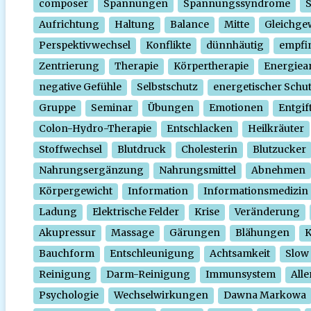
composer
Spannungen
Spannungssyndrome
Aufrichtung
Haltung
Balance
Mitte
Gleichge
Perspektivwechsel
Konflikte
dünnhäutig
empfi
Zentrierung
Therapie
Körpertherapie
Energiear
negative Gefühle
Selbstschutz
energetischer Schu
Gruppe
Seminar
Übungen
Emotionen
Entgif
Colon-Hydro-Therapie
Entschlacken
Heilkräuter
Stoffwechsel
Blutdruck
Cholesterin
Blutzucker
Nahrungsergänzung
Nahrungsmittel
Abnehmen
Körpergewicht
Information
Informationsmedizin
Ladung
Elektrische Felder
Krise
Veränderung
Akupressur
Massage
Gärungen
Blähungen
K
Bauchform
Entschleunigung
Achtsamkeit
Slow
Reinigung
Darm-Reinigung
Immunsystem
Alle
Psychologie
Wechselwirkungen
Dawna Markowa