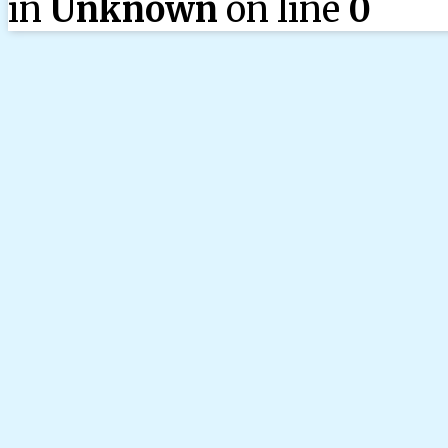
in
Unknown
on line
0