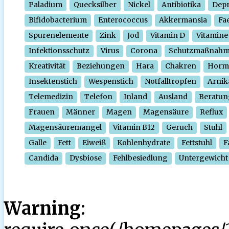
Paladium
Quecksilber
Nickel
Antibiotika
Depr
Bifidobacterium
Enterococcus
Akkermansia
Fa
Spurenelemente
Zink
Jod
Vitamin D
Vitamine
Infektionsschutz
Virus
Corona
Schutzmaßnah
Kreativität
Beziehungen
Hara
Chakren
Horm
Insektenstich
Wespenstich
Notfalltropfen
Arnik
Telemedizin
Telefon
Inland
Ausland
Beratun
Frauen
Männer
Magen
Magensäure
Reflux
Magensäuremangel
Vitamin B12
Geruch
Stuhl
Galle
Fett
Eiweiß
Kohlenhydrate
Fettstuhl
F
Candida
Dysbiose
Fehlbesiedlung
Untergewicht
Warning
: