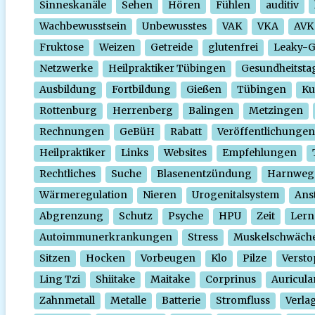
Sinneskanäle
Sehen
Hören
Fühlen
auditiv
Wachbewusstsein
Unbewusstes
VAK
VKA
AVK
Fruktose
Weizen
Getreide
glutenfrei
Leaky-
Netzwerke
Heilpraktiker Tübingen
Gesundheitsta
Ausbildung
Fortbildung
Gießen
Tübingen
Ku
Rottenburg
Herrenberg
Balingen
Metzingen
Rechnungen
GeBüH
Rabatt
Veröffentlichungen
Heilpraktiker
Links
Websites
Empfehlungen
Rechtliches
Suche
Blasenentzündung
Harnweg
Wärmeregulation
Nieren
Urogenitalsystem
Ans
Abgrenzung
Schutz
Psyche
HPU
Zeit
Lern
Autoimmunerkrankungen
Stress
Muskelschwäch
Sitzen
Hocken
Vorbeugen
Klo
Pilze
Verst
Ling Tzi
Shiitake
Maitake
Corprinus
Auricula
Zahnmetall
Metalle
Batterie
Stromfluss
Verla