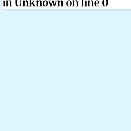
in
Unknown
on line
0