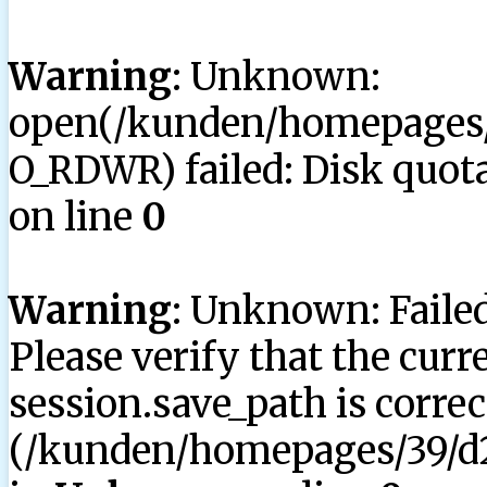
Warning
: Unknown:
open(/kunden/homepages/3
O_RDWR) failed: Disk quota
on line
0
Warning
: Unknown: Failed 
Please verify that the curr
session.save_path is correc
(/kunden/homepages/39/d2