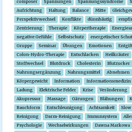
composer
Spannungen
Spannungssyndrome
Aufrichtung
Haltung
Balance
Mitte
Gleichge
Perspektivwechsel
Konflikte
dünnhäutig
empfi
Zentrierung
Therapie
Körpertherapie
Energiear
negative Gefühle
Selbstschutz
energetischer Schu
Gruppe
Seminar
Übungen
Emotionen
Entgif
Colon-Hydro-Therapie
Entschlacken
Heilkräuter
Stoffwechsel
Blutdruck
Cholesterin
Blutzucker
Nahrungsergänzung
Nahrungsmittel
Abnehmen
Körpergewicht
Information
Informationsmedizin
Ladung
Elektrische Felder
Krise
Veränderung
Akupressur
Massage
Gärungen
Blähungen
K
Bauchform
Entschleunigung
Achtsamkeit
Slow
Reinigung
Darm-Reinigung
Immunsystem
Alle
Psychologie
Wechselwirkungen
Dawna Markowa