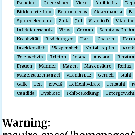
Paladium
Quecksilber
Nickel
Antibiotika
Depr
Bifidobacterium
Enterococcus
Akkermansia
Fa
Spurenelemente
Zink
Jod
Vitamin D
Vitamine
Infektionsschutz
Virus
Corona
Schutzmaßnah
Kreativität
Beziehungen
Hara
Chakren
Horm
Insektenstich
Wespenstich
Notfalltropfen
Arnik
Telemedizin
Telefon
Inland
Ausland
Beratun
Frauen
Männer
Magen
Magensäure
Reflux
Magensäuremangel
Vitamin B12
Geruch
Stuhl
Galle
Fett
Eiweiß
Kohlenhydrate
Fettstuhl
F
Candida
Dysbiose
Fehlbesiedlung
Untergewicht
Warning
: