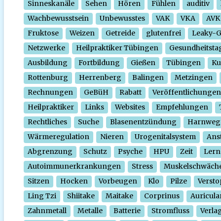
Sinneskanäle
Sehen
Hören
Fühlen
auditiv
Wachbewusstsein
Unbewusstes
VAK
VKA
AVK
Fruktose
Weizen
Getreide
glutenfrei
Leaky-
Netzwerke
Heilpraktiker Tübingen
Gesundheitsta
Ausbildung
Fortbildung
Gießen
Tübingen
Ku
Rottenburg
Herrenberg
Balingen
Metzingen
Rechnungen
GeBüH
Rabatt
Veröffentlichungen
Heilpraktiker
Links
Websites
Empfehlungen
Rechtliches
Suche
Blasenentzündung
Harnweg
Wärmeregulation
Nieren
Urogenitalsystem
Ans
Abgrenzung
Schutz
Psyche
HPU
Zeit
Lern
Autoimmunerkrankungen
Stress
Muskelschwäch
Sitzen
Hocken
Vorbeugen
Klo
Pilze
Verst
Ling Tzi
Shiitake
Maitake
Corprinus
Auricula
Zahnmetall
Metalle
Batterie
Stromfluss
Verla