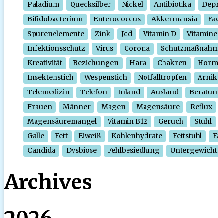
Paladium
Quecksilber
Nickel
Antibiotika
Depr
Bifidobacterium
Enterococcus
Akkermansia
Fa
Spurenelemente
Zink
Jod
Vitamin D
Vitamine
Infektionsschutz
Virus
Corona
Schutzmaßnah
Kreativität
Beziehungen
Hara
Chakren
Horm
Insektenstich
Wespenstich
Notfalltropfen
Arnik
Telemedizin
Telefon
Inland
Ausland
Beratun
Frauen
Männer
Magen
Magensäure
Reflux
Magensäuremangel
Vitamin B12
Geruch
Stuhl
Galle
Fett
Eiweiß
Kohlenhydrate
Fettstuhl
F
Candida
Dysbiose
Fehlbesiedlung
Untergewicht
Archives