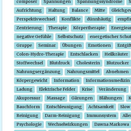
composer
Spannungen
Spannungssyndrome
Aufrichtung
Haltung
Balance
Mitte
Gleichge
Perspektivwechsel
Konflikte
dünnhäutig
empfi
Zentrierung
Therapie
Körpertherapie
Energiear
negative Gefühle
Selbstschutz
energetischer Schu
Gruppe
Seminar
Übungen
Emotionen
Entgif
Colon-Hydro-Therapie
Entschlacken
Heilkräuter
Stoffwechsel
Blutdruck
Cholesterin
Blutzucker
Nahrungsergänzung
Nahrungsmittel
Abnehmen
Körpergewicht
Information
Informationsmedizin
Ladung
Elektrische Felder
Krise
Veränderung
Akupressur
Massage
Gärungen
Blähungen
K
Bauchform
Entschleunigung
Achtsamkeit
Slow
Reinigung
Darm-Reinigung
Immunsystem
Alle
Psychologie
Wechselwirkungen
Dawna Markowa