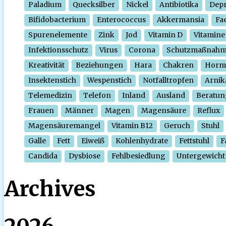
Paladium
Quecksilber
Nickel
Antibiotika
Depr
Bifidobacterium
Enterococcus
Akkermansia
Fa
Spurenelemente
Zink
Jod
Vitamin D
Vitamine
Infektionsschutz
Virus
Corona
Schutzmaßnah
Kreativität
Beziehungen
Hara
Chakren
Horm
Insektenstich
Wespenstich
Notfalltropfen
Arnik
Telemedizin
Telefon
Inland
Ausland
Beratun
Frauen
Männer
Magen
Magensäure
Reflux
Magensäuremangel
Vitamin B12
Geruch
Stuhl
Galle
Fett
Eiweiß
Kohlenhydrate
Fettstuhl
F
Candida
Dysbiose
Fehlbesiedlung
Untergewicht
Archives