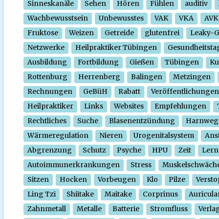
Sinneskanäle
Sehen
Hören
Fühlen
auditiv
Wachbewusstsein
Unbewusstes
VAK
VKA
AVK
Fruktose
Weizen
Getreide
glutenfrei
Leaky-
Netzwerke
Heilpraktiker Tübingen
Gesundheitsta
Ausbildung
Fortbildung
Gießen
Tübingen
Ku
Rottenburg
Herrenberg
Balingen
Metzingen
Rechnungen
GeBüH
Rabatt
Veröffentlichungen
Heilpraktiker
Links
Websites
Empfehlungen
Rechtliches
Suche
Blasenentzündung
Harnweg
Wärmeregulation
Nieren
Urogenitalsystem
Ans
Abgrenzung
Schutz
Psyche
HPU
Zeit
Lern
Autoimmunerkrankungen
Stress
Muskelschwäch
Sitzen
Hocken
Vorbeugen
Klo
Pilze
Verst
Ling Tzi
Shiitake
Maitake
Corprinus
Auricula
Zahnmetall
Metalle
Batterie
Stromfluss
Verla