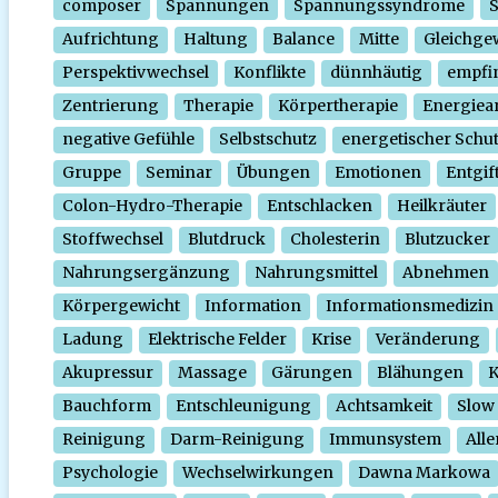
composer
Spannungen
Spannungssyndrome
Aufrichtung
Haltung
Balance
Mitte
Gleichge
Perspektivwechsel
Konflikte
dünnhäutig
empfi
Zentrierung
Therapie
Körpertherapie
Energiear
negative Gefühle
Selbstschutz
energetischer Schu
Gruppe
Seminar
Übungen
Emotionen
Entgif
Colon-Hydro-Therapie
Entschlacken
Heilkräuter
Stoffwechsel
Blutdruck
Cholesterin
Blutzucker
Nahrungsergänzung
Nahrungsmittel
Abnehmen
Körpergewicht
Information
Informationsmedizin
Ladung
Elektrische Felder
Krise
Veränderung
Akupressur
Massage
Gärungen
Blähungen
K
Bauchform
Entschleunigung
Achtsamkeit
Slow
Reinigung
Darm-Reinigung
Immunsystem
Alle
Psychologie
Wechselwirkungen
Dawna Markowa