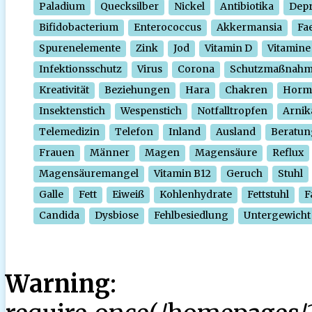
Paladium
Quecksilber
Nickel
Antibiotika
Depr
Bifidobacterium
Enterococcus
Akkermansia
Fa
Spurenelemente
Zink
Jod
Vitamin D
Vitamine
Infektionsschutz
Virus
Corona
Schutzmaßnah
Kreativität
Beziehungen
Hara
Chakren
Horm
Insektenstich
Wespenstich
Notfalltropfen
Arnik
Telemedizin
Telefon
Inland
Ausland
Beratun
Frauen
Männer
Magen
Magensäure
Reflux
Magensäuremangel
Vitamin B12
Geruch
Stuhl
Galle
Fett
Eiweiß
Kohlenhydrate
Fettstuhl
F
Candida
Dysbiose
Fehlbesiedlung
Untergewicht
Warning
: