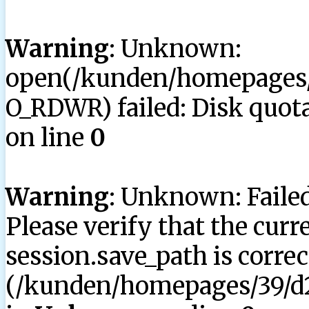
Warning
: Unknown:
open(/kunden/homepages/3
O_RDWR) failed: Disk quota
on line
0
Warning
: Unknown: Failed 
Please verify that the curr
session.save_path is correc
(/kunden/homepages/39/d2