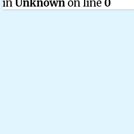
in
Unknown
on line
0