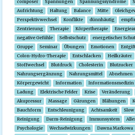
composer
Spannungen
Spannungssyndrome
Aufrichtung
Haltung
Balance
Mitte
Gleichge
Perspektivwechsel
Konflikte
dünnhäutig
empfi
Zentrierung
Therapie
Körpertherapie
Energiear
negative Gefühle
Selbstschutz
energetischer Schu
Gruppe
Seminar
Übungen
Emotionen
Entgif
Colon-Hydro-Therapie
Entschlacken
Heilkräuter
Stoffwechsel
Blutdruck
Cholesterin
Blutzucker
Nahrungsergänzung
Nahrungsmittel
Abnehmen
Körpergewicht
Information
Informationsmedizin
Ladung
Elektrische Felder
Krise
Veränderung
Akupressur
Massage
Gärungen
Blähungen
K
Bauchform
Entschleunigung
Achtsamkeit
Slow
Reinigung
Darm-Reinigung
Immunsystem
Alle
Psychologie
Wechselwirkungen
Dawna Markowa