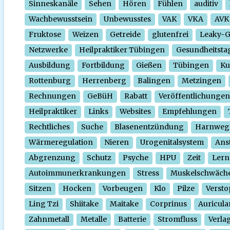
Sinneskanäle
Sehen
Hören
Fühlen
auditiv
Wachbewusstsein
Unbewusstes
VAK
VKA
AVK
Fruktose
Weizen
Getreide
glutenfrei
Leaky-
Netzwerke
Heilpraktiker Tübingen
Gesundheitsta
Ausbildung
Fortbildung
Gießen
Tübingen
Ku
Rottenburg
Herrenberg
Balingen
Metzingen
Rechnungen
GeBüH
Rabatt
Veröffentlichungen
Heilpraktiker
Links
Websites
Empfehlungen
Rechtliches
Suche
Blasenentzündung
Harnweg
Wärmeregulation
Nieren
Urogenitalsystem
Ans
Abgrenzung
Schutz
Psyche
HPU
Zeit
Lern
Autoimmunerkrankungen
Stress
Muskelschwäch
Sitzen
Hocken
Vorbeugen
Klo
Pilze
Verst
Ling Tzi
Shiitake
Maitake
Corprinus
Auricula
Zahnmetall
Metalle
Batterie
Stromfluss
Verla