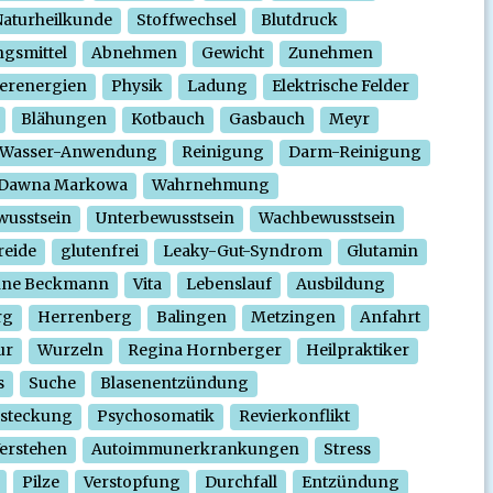
aturheilkunde
Stoffwechsel
Blutdruck
gsmittel
Abnehmen
Gewicht
Zunehmen
erenergien
Physik
Ladung
Elektrische Felder
Blähungen
Kotbauch
Gasbauch
Meyr
Wasser-Anwendung
Reinigung
Darm-Reinigung
Dawna Markowa
Wahrnehmung
wusstsein
Unterbewusstsein
Wachbewusstsein
reide
glutenfrei
Leaky-Gut-Syndrom
Glutamin
nne Beckmann
Vita
Lebenslauf
Ausbildung
rg
Herrenberg
Balingen
Metzingen
Anfahrt
ur
Wurzeln
Regina Hornberger
Heilpraktiker
s
Suche
Blasenentzündung
steckung
Psychosomatik
Revierkonflikt
erstehen
Autoimmunerkrankungen
Stress
Pilze
Verstopfung
Durchfall
Entzündung