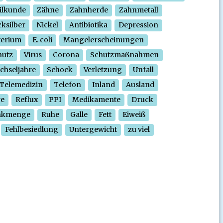
ilkunde
Zähne
Zahnherde
Zahnmetall
ksilber
Nickel
Antibiotika
Depression
terium
E. coli
Mangelerscheinungen
hutz
Virus
Corona
Schutzmaßnahmen
chseljahre
Schock
Verletzung
Unfall
Telemedizin
Telefon
Inland
Ausland
re
Reflux
PPI
Medikamente
Druck
nkmenge
Ruhe
Galle
Fett
Eiweiß
Fehlbesiedlung
Untergewicht
zu viel