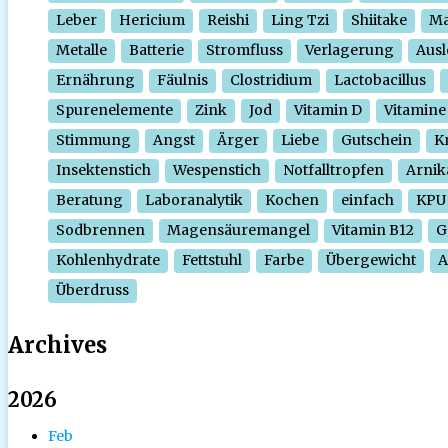
Leber
Hericium
Reishi
Ling Tzi
Shiitake
Ma
Metalle
Batterie
Stromfluss
Verlagerung
Ausl
Ernährung
Fäulnis
Clostridium
Lactobacillus
Spurenelemente
Zink
Jod
Vitamin D
Vitamine
Stimmung
Angst
Ärger
Liebe
Gutschein
Kr
Insektenstich
Wespenstich
Notfalltropfen
Arnik
Beratung
Laboranalytik
Kochen
einfach
KPU
Sodbrennen
Magensäuremangel
Vitamin B12
G
Kohlenhydrate
Fettstuhl
Farbe
Übergewicht
A
Überdruss
Archives
2026
Feb