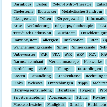
Darmflora
Fasten
Colon-Hydro-Therapie
Entsc
Cholesterin
Blutzucker
Metabolisches Syndrom
Idealgewicht
Diäten
Körpergewicht
Informatio
Krise
Veränderung
Körperpsychotherapie
TCM
Test durch Perkussion
Bauchform
Entschleunigu
Immunsystem
Allergien
Infektionen
Täter
O
Wahrnehmungskanäle
Sinne
Sinneskanäle
Seh
Unbewusstes
VAK
VKA
AVK
AKV
KVA
KA
Darmschleimhaut
Meridianmassage
Netzwerke
Fortbildung
Gießen
Tübingen
Kusterdingen
Kosten
Behandlung
Krankenkasse
Rechnunge
Links
Websites
Empfehlungen
Tipps
Mobiität
Harnwegsentzündung
Harnblase
Hygiene
Prob
Selbstbehauptung
Abgrenzung
Schutz
Psyche
Muskelschwäche
Müdigkeit
Unruhe
Hashimoto