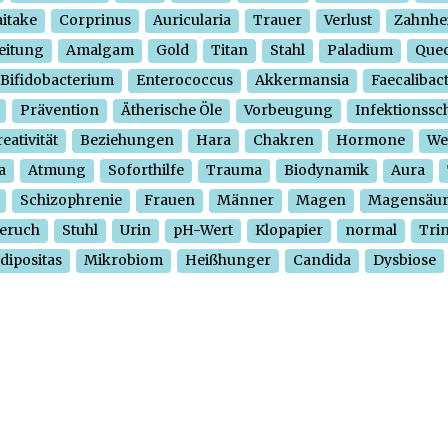
itake
Corprinus
Auricularia
Trauer
Verlust
Zahnhe
eitung
Amalgam
Gold
Titan
Stahl
Paladium
Quec
Bifidobacterium
Enterococcus
Akkermansia
Faecalibac
Prävention
Ätherische Öle
Vorbeugung
Infektionssc
eativität
Beziehungen
Hara
Chakren
Hormone
We
a
Atmung
Soforthilfe
Trauma
Biodynamik
Aura
Schizophrenie
Frauen
Männer
Magen
Magensäu
eruch
Stuhl
Urin
pH-Wert
Klopapier
normal
Tri
dipositas
Mikrobiom
Heißhunger
Candida
Dysbiose