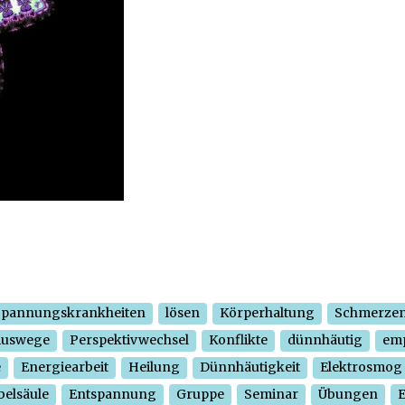
Spannungskrankheiten
lösen
Körperhaltung
Schmerze
Auswege
Perspektivwechsel
Konflikte
dünnhäutig
em
e
Energiearbeit
Heilung
Dünnhäutigkeit
Elektrosmog
belsäule
Entspannung
Gruppe
Seminar
Übungen