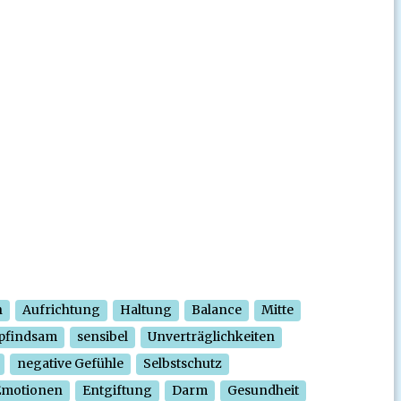
n
Aufrichtung
Haltung
Balance
Mitte
pfindsam
sensibel
Unverträglichkeiten
negative Gefühle
Selbstschutz
Emotionen
Entgiftung
Darm
Gesundheit