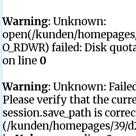
Warning
: Unknown:
open(/kunden/homepages/3
O_RDWR) failed: Disk quota
on line
0
Warning
: Unknown: Failed 
Please verify that the curr
session.save_path is correc
(/kunden/homepages/39/d2