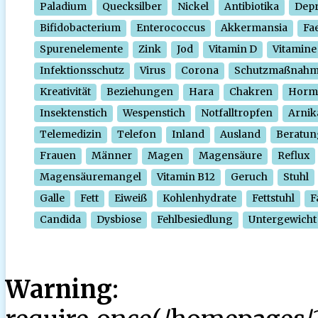
Paladium
Quecksilber
Nickel
Antibiotika
Depr
Bifidobacterium
Enterococcus
Akkermansia
Fa
Spurenelemente
Zink
Jod
Vitamin D
Vitamine
Infektionsschutz
Virus
Corona
Schutzmaßnah
Kreativität
Beziehungen
Hara
Chakren
Horm
Insektenstich
Wespenstich
Notfalltropfen
Arnik
Telemedizin
Telefon
Inland
Ausland
Beratun
Frauen
Männer
Magen
Magensäure
Reflux
Magensäuremangel
Vitamin B12
Geruch
Stuhl
Galle
Fett
Eiweiß
Kohlenhydrate
Fettstuhl
F
Candida
Dysbiose
Fehlbesiedlung
Untergewicht
Warning
: