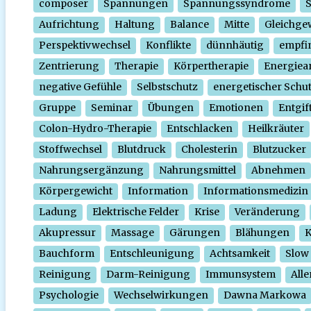
composer
Spannungen
Spannungssyndrome
Aufrichtung
Haltung
Balance
Mitte
Gleichge
Perspektivwechsel
Konflikte
dünnhäutig
empfi
Zentrierung
Therapie
Körpertherapie
Energiear
negative Gefühle
Selbstschutz
energetischer Schu
Gruppe
Seminar
Übungen
Emotionen
Entgif
Colon-Hydro-Therapie
Entschlacken
Heilkräuter
Stoffwechsel
Blutdruck
Cholesterin
Blutzucker
Nahrungsergänzung
Nahrungsmittel
Abnehmen
Körpergewicht
Information
Informationsmedizin
Ladung
Elektrische Felder
Krise
Veränderung
Akupressur
Massage
Gärungen
Blähungen
K
Bauchform
Entschleunigung
Achtsamkeit
Slow
Reinigung
Darm-Reinigung
Immunsystem
Alle
Psychologie
Wechselwirkungen
Dawna Markowa