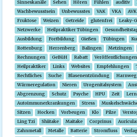
Sinneskanäle
Sehen
Hören
Fühlen
auditiv
Wachbewusstsein
Unbewusstes
VAK
VKA
AVK
Fruktose
Weizen
Getreide
glutenfrei
Leaky-
Netzwerke
Heilpraktiker Tübingen
Gesundheitsta
Ausbildung
Fortbildung
Gießen
Tübingen
Ku
Rottenburg
Herrenberg
Balingen
Metzingen
Rechnungen
GeBüH
Rabatt
Veröffentlichungen
Heilpraktiker
Links
Websites
Empfehlungen
Rechtliches
Suche
Blasenentzündung
Harnweg
Wärmeregulation
Nieren
Urogenitalsystem
Ans
Abgrenzung
Schutz
Psyche
HPU
Zeit
Lern
Autoimmunerkrankungen
Stress
Muskelschwäch
Sitzen
Hocken
Vorbeugen
Klo
Pilze
Verst
Ling Tzi
Shiitake
Maitake
Corprinus
Auricula
Zahnmetall
Metalle
Batterie
Stromfluss
Verla