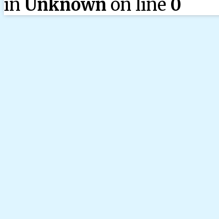
in
Unknown
on line
0