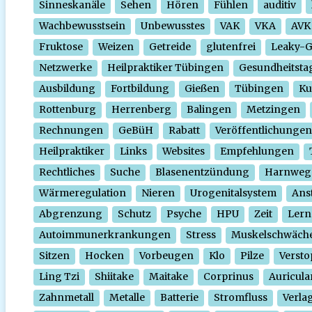
Sinneskanäle
Sehen
Hören
Fühlen
auditiv
Wachbewusstsein
Unbewusstes
VAK
VKA
AVK
Fruktose
Weizen
Getreide
glutenfrei
Leaky-
Netzwerke
Heilpraktiker Tübingen
Gesundheitsta
Ausbildung
Fortbildung
Gießen
Tübingen
Ku
Rottenburg
Herrenberg
Balingen
Metzingen
Rechnungen
GeBüH
Rabatt
Veröffentlichungen
Heilpraktiker
Links
Websites
Empfehlungen
Rechtliches
Suche
Blasenentzündung
Harnweg
Wärmeregulation
Nieren
Urogenitalsystem
Ans
Abgrenzung
Schutz
Psyche
HPU
Zeit
Lern
Autoimmunerkrankungen
Stress
Muskelschwäch
Sitzen
Hocken
Vorbeugen
Klo
Pilze
Verst
Ling Tzi
Shiitake
Maitake
Corprinus
Auricula
Zahnmetall
Metalle
Batterie
Stromfluss
Verla