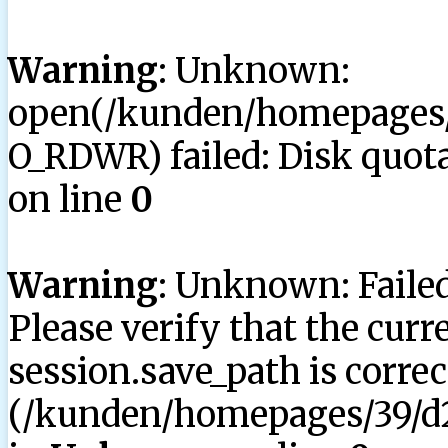
Warning
: Unknown:
open(/kunden/homepages/3
O_RDWR) failed: Disk quota
on line
0
Warning
: Unknown: Failed 
Please verify that the curr
session.save_path is correc
(/kunden/homepages/39/d2