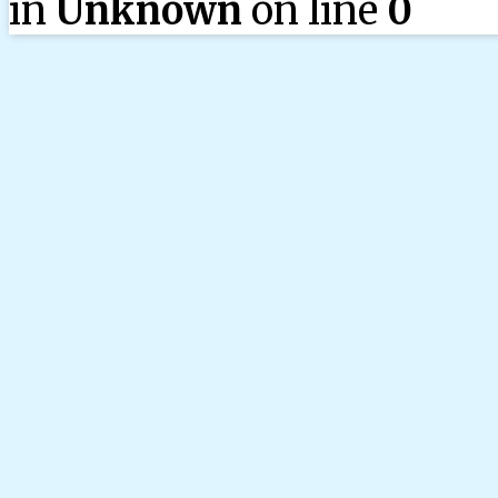
in
Unknown
on line
0