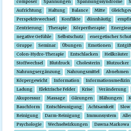
composer
Spannungen
Spannungssyndrome
Aufrichtung
Haltung
Balance
Mitte
Gleichge
Perspektivwechsel
Konflikte
dünnhäutig
empfi
Zentrierung
Therapie
Körpertherapie
Energiear
negative Gefühle
Selbstschutz
energetischer Schu
Gruppe
Seminar
Übungen
Emotionen
Entgif
Colon-Hydro-Therapie
Entschlacken
Heilkräuter
Stoffwechsel
Blutdruck
Cholesterin
Blutzucker
Nahrungsergänzung
Nahrungsmittel
Abnehmen
Körpergewicht
Information
Informationsmedizin
Ladung
Elektrische Felder
Krise
Veränderung
Akupressur
Massage
Gärungen
Blähungen
K
Bauchform
Entschleunigung
Achtsamkeit
Slow
Reinigung
Darm-Reinigung
Immunsystem
Alle
Psychologie
Wechselwirkungen
Dawna Markowa