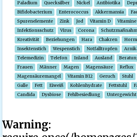
Paladium
Quecksilber
Nickel
Antibiotika
Depr
Bifidobacterium
Enterococcus
Akkermansia
Fa
Spurenelemente
Zink
Jod
Vitamin D
Vitamine
Infektionsschutz
Virus
Corona
Schutzmaßnah
Kreativität
Beziehungen
Hara
Chakren
Horm
Insektenstich
Wespenstich
Notfalltropfen
Arnik
Telemedizin
Telefon
Inland
Ausland
Beratun
Frauen
Männer
Magen
Magensäure
Reflux
Magensäuremangel
Vitamin B12
Geruch
Stuhl
Galle
Fett
Eiweiß
Kohlenhydrate
Fettstuhl
F
Candida
Dysbiose
Fehlbesiedlung
Untergewicht
Warning
: