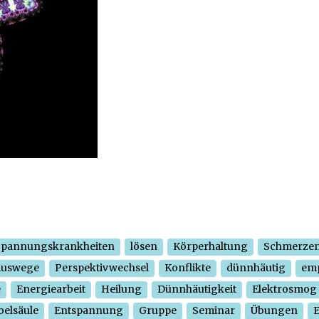
Spannungskrankheiten
lösen
Körperhaltung
Schmerze
Auswege
Perspektivwechsel
Konflikte
dünnhäutig
em
e
Energiearbeit
Heilung
Dünnhäutigkeit
Elektrosmog
belsäule
Entspannung
Gruppe
Seminar
Übungen