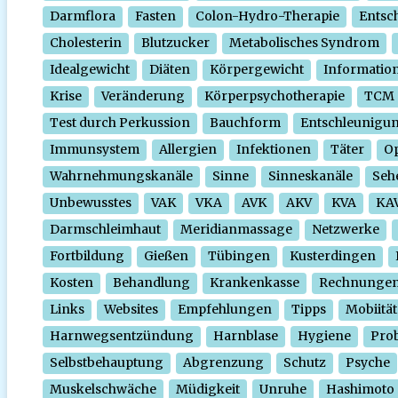
Darmflora
Fasten
Colon-Hydro-Therapie
Entsc
Cholesterin
Blutzucker
Metabolisches Syndrom
Idealgewicht
Diäten
Körpergewicht
Informatio
Krise
Veränderung
Körperpsychotherapie
TCM
Test durch Perkussion
Bauchform
Entschleunigu
Immunsystem
Allergien
Infektionen
Täter
O
Wahrnehmungskanäle
Sinne
Sinneskanäle
Seh
Unbewusstes
VAK
VKA
AVK
AKV
KVA
KA
Darmschleimhaut
Meridianmassage
Netzwerke
Fortbildung
Gießen
Tübingen
Kusterdingen
Kosten
Behandlung
Krankenkasse
Rechnunge
Links
Websites
Empfehlungen
Tipps
Mobiität
Harnwegsentzündung
Harnblase
Hygiene
Prob
Selbstbehauptung
Abgrenzung
Schutz
Psyche
Muskelschwäche
Müdigkeit
Unruhe
Hashimoto