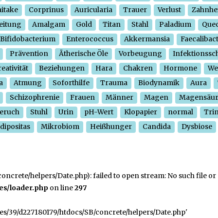
itake
Corprinus
Auricularia
Trauer
Verlust
Zahnhe
eitung
Amalgam
Gold
Titan
Stahl
Paladium
Quec
Bifidobacterium
Enterococcus
Akkermansia
Faecalibac
Prävention
Ätherische Öle
Vorbeugung
Infektionssc
eativität
Beziehungen
Hara
Chakren
Hormone
We
a
Atmung
Soforthilfe
Trauma
Biodynamik
Aura
Schizophrenie
Frauen
Männer
Magen
Magensäu
eruch
Stuhl
Urin
pH-Wert
Klopapier
normal
Tri
dipositas
Mikrobiom
Heißhunger
Candida
Dysbiose
crete/helpers/Date.php): failed to open stream: No such file or 
es/loader.php
on line
297
ges/39/d227180179/htdocs/SB/concrete/helpers/Date.php'