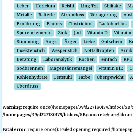
Leber
Hericium
Reishi
Ling Tzi
Shiitake
Ma
Metalle
Batterie
Stromfluss
Verlagerung
Ausl
Ernährung
Fäulnis
Clostridium
Lactobacillus
Spurenelemente
Zink
Jod
Vitamin D
Vitamine
Stimmung
Angst
Ärger
Liebe
Gutschein
Kr
Insektenstich
Wespenstich
Notfalltropfen
Arnik
Beratung
Laboranalytik
Kochen
einfach
KPU
Sodbrennen
Magensäuremangel
Vitamin B12
G
Kohlenhydrate
Fettstuhl
Farbe
Übergewicht
A
Überdruss
Warning
: require_once(/homepages/39/d227180179/htdocs/SB/con
/homepages/39/d227180179/htdocs/SB/concrete/core/librari
Fatal error
: require_once(): Failed opening required '/homepa