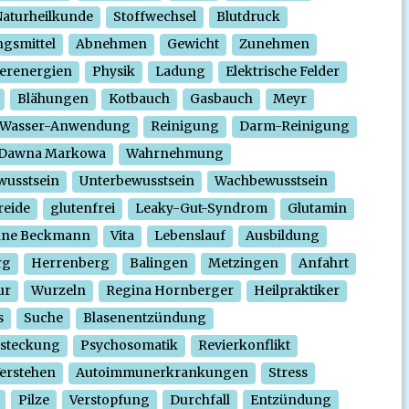
aturheilkunde
Stoffwechsel
Blutdruck
gsmittel
Abnehmen
Gewicht
Zunehmen
erenergien
Physik
Ladung
Elektrische Felder
Blähungen
Kotbauch
Gasbauch
Meyr
Wasser-Anwendung
Reinigung
Darm-Reinigung
Dawna Markowa
Wahrnehmung
wusstsein
Unterbewusstsein
Wachbewusstsein
reide
glutenfrei
Leaky-Gut-Syndrom
Glutamin
nne Beckmann
Vita
Lebenslauf
Ausbildung
rg
Herrenberg
Balingen
Metzingen
Anfahrt
ur
Wurzeln
Regina Hornberger
Heilpraktiker
s
Suche
Blasenentzündung
steckung
Psychosomatik
Revierkonflikt
erstehen
Autoimmunerkrankungen
Stress
Pilze
Verstopfung
Durchfall
Entzündung