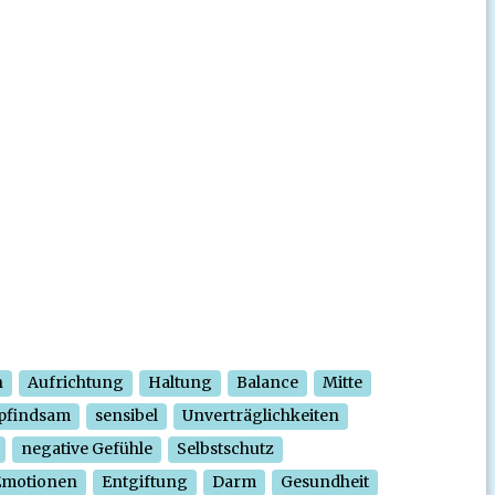
n
Aufrichtung
Haltung
Balance
Mitte
pfindsam
sensibel
Unverträglichkeiten
negative Gefühle
Selbstschutz
Emotionen
Entgiftung
Darm
Gesundheit