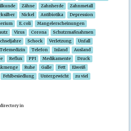
ilkunde
Zähne
Zahnherde
Zahnmetall
ksilber
Nickel
Antibiotika
Depression
terium
E. coli
Mangelerscheinungen
hutz
Virus
Corona
Schutzmaßnahmen
chseljahre
Schock
Verletzung
Unfall
Telemedizin
Telefon
Inland
Ausland
re
Reflux
PPI
Medikamente
Druck
nkmenge
Ruhe
Galle
Fett
Eiweiß
Fehlbesiedlung
Untergewicht
zu viel
directory in