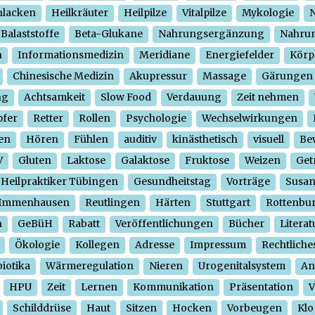
hlacken
Heilkräuter
Heilpilze
Vitalpilze
Mykologie
N
Balaststoffe
Beta-Glukane
Nahrungsergänzung
Nahrun
n
Informationsmedizin
Meridiane
Energiefelder
Körp
Chinesische Medizin
Akupressur
Massage
Gärungen
ng
Achtsamkeit
Slow Food
Verdauung
Zeit nehmen
pfer
Retter
Rollen
Psychologie
Wechselwirkungen
en
Hören
Fühlen
auditiv
kinästhetisch
visuell
Be
V
Gluten
Laktose
Galaktose
Fruktose
Weizen
Get
Heilpraktiker Tübingen
Gesundheitstag
Vorträge
Susa
Immenhausen
Reutlingen
Härten
Stuttgart
Rottenbu
n
GeBüH
Rabatt
Veröffentlichungen
Bücher
Literat
Ökologie
Kollegen
Adresse
Impressum
Rechtliche
iotika
Wärmeregulation
Nieren
Urogenitalsystem
An
HPU
Zeit
Lernen
Kommunikation
Präsentation
V
Schilddrüse
Haut
Sitzen
Hocken
Vorbeugen
Klo