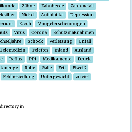
ilkunde
Zähne
Zahnherde
Zahnmetall
ksilber
Nickel
Antibiotika
Depression
terium
E. coli
Mangelerscheinungen
hutz
Virus
Corona
Schutzmaßnahmen
chseljahre
Schock
Verletzung
Unfall
Telemedizin
Telefon
Inland
Ausland
re
Reflux
PPI
Medikamente
Druck
nkmenge
Ruhe
Galle
Fett
Eiweiß
Fehlbesiedlung
Untergewicht
zu viel
directory in