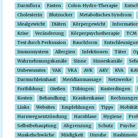
Darmflora
Fasten
Colon-Hydro-Therapie
Entsc
Cholesterin
Blutzucker
Metabolisches Syndrom
Idealgewicht
Diäten
Körpergewicht
Informatio
Krise
Veränderung
Körperpsychotherapie
TCM
Test durch Perkussion
Bauchform
Entschleunigu
Immunsystem
Allergien
Infektionen
Täter
O
Wahrnehmungskanäle
Sinne
Sinneskanäle
Seh
Unbewusstes
VAK
VKA
AVK
AKV
KVA
KA
Darmschleimhaut
Meridianmassage
Netzwerke
Fortbildung
Gießen
Tübingen
Kusterdingen
Kosten
Behandlung
Krankenkasse
Rechnunge
Links
Websites
Empfehlungen
Tipps
Mobiität
Harnwegsentzündung
Harnblase
Hygiene
Prob
Selbstbehauptung
Abgrenzung
Schutz
Psyche
Muskelschwäche
Müdigkeit
Unruhe
Hashimoto