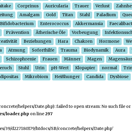
itake
Corprinus
Auricularia
Trauer
Verlust
Zahnhe
eitung
Amalgam
Gold
Titan
Stahl
Paladium
Quec
Bifidobacterium
Enterococcus
Akkermansia
Faecalibac
Prävention
Ätherische Öle
Vorbeugung
Infektionssc
eativität
Beziehungen
Hara
Chakren
Hormone
We
a
Atmung
Soforthilfe
Trauma
Biodynamik
Aura
Schizophrenie
Frauen
Männer
Magen
Magensäu
eruch
Stuhl
Urin
pH-Wert
Klopapier
normal
Tri
dipositas
Mikrobiom
Heißhunger
Candida
Dysbiose
crete/helpers/Date.php): failed to open stream: No such file or 
es/loader.php
on line
297
ges/39/d227180179/htdocs/SB/concrete/helpers/Date.php'