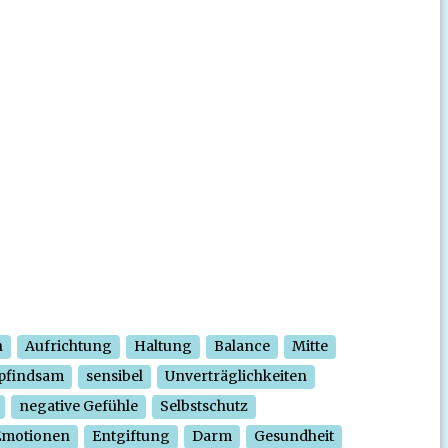
n
Aufrichtung
Haltung
Balance
Mitte
pfindsam
sensibel
Unverträglichkeiten
negative Gefühle
Selbstschutz
Emotionen
Entgiftung
Darm
Gesundheit