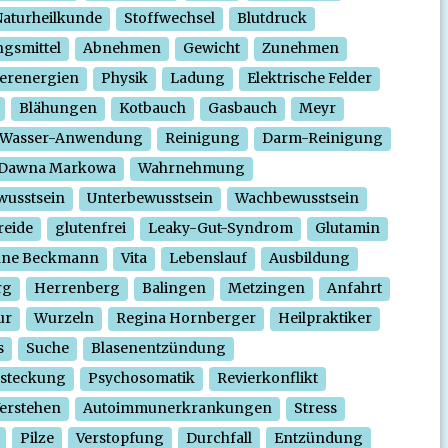
aturheilkunde
Stoffwechsel
Blutdruck
gsmittel
Abnehmen
Gewicht
Zunehmen
erenergien
Physik
Ladung
Elektrische Felder
Blähungen
Kotbauch
Gasbauch
Meyr
Wasser-Anwendung
Reinigung
Darm-Reinigung
Dawna Markowa
Wahrnehmung
wusstsein
Unterbewusstsein
Wachbewusstsein
reide
glutenfrei
Leaky-Gut-Syndrom
Glutamin
nne Beckmann
Vita
Lebenslauf
Ausbildung
rg
Herrenberg
Balingen
Metzingen
Anfahrt
ur
Wurzeln
Regina Hornberger
Heilpraktiker
s
Suche
Blasenentzündung
steckung
Psychosomatik
Revierkonflikt
erstehen
Autoimmunerkrankungen
Stress
Pilze
Verstopfung
Durchfall
Entzündung