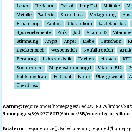
Leber
Hericium
Reishi
Ling Tzi
Shiitake
Ma
Metalle
Batterie
Stromfluss
Verlagerung
Ausl
Ernährung
Fäulnis
Clostridium
Lactobacillus
Spurenelemente
Zink
Jod
Vitamin D
Vitamine
Stimmung
Angst
Ärger
Liebe
Gutschein
Kr
Insektenstich
Wespenstich
Notfalltropfen
Arnik
Beratung
Laboranalytik
Kochen
einfach
KPU
Sodbrennen
Magensäuremangel
Vitamin B12
G
Kohlenhydrate
Fettstuhl
Farbe
Übergewicht
A
Überdruss
Warning
: require_once(/homepages/39/d227180179/htdocs/SB/con
/homepages/39/d227180179/htdocs/SB/concrete/core/librari
Fatal error
: require_once(): Failed opening required '/homepa