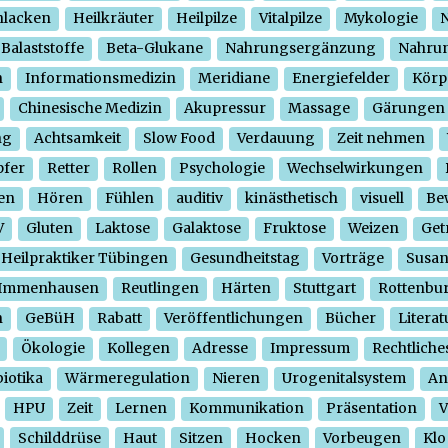
hlacken
Heilkräuter
Heilpilze
Vitalpilze
Mykologie
N
Balaststoffe
Beta-Glukane
Nahrungsergänzung
Nahrun
n
Informationsmedizin
Meridiane
Energiefelder
Körp
Chinesische Medizin
Akupressur
Massage
Gärungen
ng
Achtsamkeit
Slow Food
Verdauung
Zeit nehmen
pfer
Retter
Rollen
Psychologie
Wechselwirkungen
en
Hören
Fühlen
auditiv
kinästhetisch
visuell
Be
V
Gluten
Laktose
Galaktose
Fruktose
Weizen
Get
Heilpraktiker Tübingen
Gesundheitstag
Vorträge
Susa
Immenhausen
Reutlingen
Härten
Stuttgart
Rottenbu
n
GeBüH
Rabatt
Veröffentlichungen
Bücher
Literat
Ökologie
Kollegen
Adresse
Impressum
Rechtliche
iotika
Wärmeregulation
Nieren
Urogenitalsystem
An
HPU
Zeit
Lernen
Kommunikation
Präsentation
V
Schilddrüse
Haut
Sitzen
Hocken
Vorbeugen
Klo