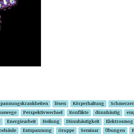
Spannungskrankheiten
lösen
Körperhaltung
Schmerze
Auswege
Perspektivwechsel
Konflikte
dünnhäutig
em
e
Energiearbeit
Heilung
Dünnhäutigkeit
Elektrosmog
belsäule
Entspannung
Gruppe
Seminar
Übungen