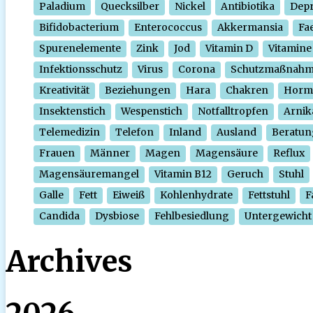
Paladium
Quecksilber
Nickel
Antibiotika
Depr
Bifidobacterium
Enterococcus
Akkermansia
Fa
Spurenelemente
Zink
Jod
Vitamin D
Vitamine
Infektionsschutz
Virus
Corona
Schutzmaßnah
Kreativität
Beziehungen
Hara
Chakren
Horm
Insektenstich
Wespenstich
Notfalltropfen
Arnik
Telemedizin
Telefon
Inland
Ausland
Beratun
Frauen
Männer
Magen
Magensäure
Reflux
Magensäuremangel
Vitamin B12
Geruch
Stuhl
Galle
Fett
Eiweiß
Kohlenhydrate
Fettstuhl
F
Candida
Dysbiose
Fehlbesiedlung
Untergewicht
Archives