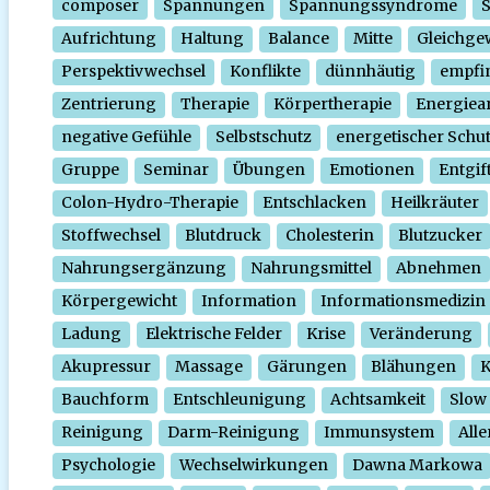
composer
Spannungen
Spannungssyndrome
Aufrichtung
Haltung
Balance
Mitte
Gleichge
Perspektivwechsel
Konflikte
dünnhäutig
empfi
Zentrierung
Therapie
Körpertherapie
Energiear
negative Gefühle
Selbstschutz
energetischer Schu
Gruppe
Seminar
Übungen
Emotionen
Entgif
Colon-Hydro-Therapie
Entschlacken
Heilkräuter
Stoffwechsel
Blutdruck
Cholesterin
Blutzucker
Nahrungsergänzung
Nahrungsmittel
Abnehmen
Körpergewicht
Information
Informationsmedizin
Ladung
Elektrische Felder
Krise
Veränderung
Akupressur
Massage
Gärungen
Blähungen
K
Bauchform
Entschleunigung
Achtsamkeit
Slow
Reinigung
Darm-Reinigung
Immunsystem
Alle
Psychologie
Wechselwirkungen
Dawna Markowa