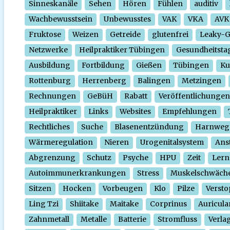
Sinneskanäle
Sehen
Hören
Fühlen
auditiv
Wachbewusstsein
Unbewusstes
VAK
VKA
AVK
Fruktose
Weizen
Getreide
glutenfrei
Leaky-
Netzwerke
Heilpraktiker Tübingen
Gesundheitsta
Ausbildung
Fortbildung
Gießen
Tübingen
Ku
Rottenburg
Herrenberg
Balingen
Metzingen
Rechnungen
GeBüH
Rabatt
Veröffentlichungen
Heilpraktiker
Links
Websites
Empfehlungen
Rechtliches
Suche
Blasenentzündung
Harnweg
Wärmeregulation
Nieren
Urogenitalsystem
Ans
Abgrenzung
Schutz
Psyche
HPU
Zeit
Lern
Autoimmunerkrankungen
Stress
Muskelschwäch
Sitzen
Hocken
Vorbeugen
Klo
Pilze
Verst
Ling Tzi
Shiitake
Maitake
Corprinus
Auricula
Zahnmetall
Metalle
Batterie
Stromfluss
Verla