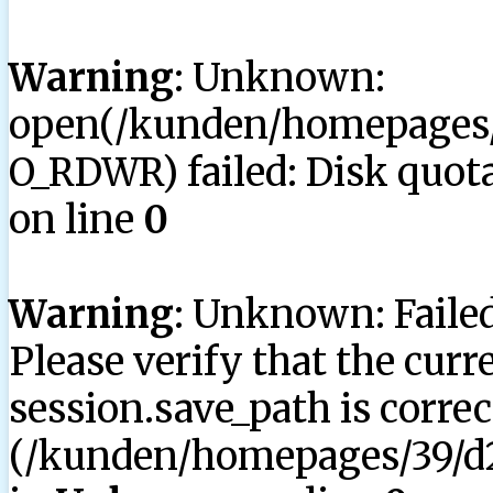
Warning
: Unknown:
open(/kunden/homepages/3
O_RDWR) failed: Disk quota
on line
0
Warning
: Unknown: Failed 
Please verify that the curr
session.save_path is correc
(/kunden/homepages/39/d2