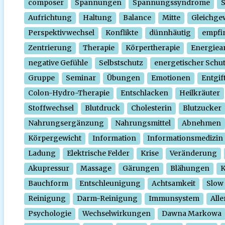
composer
Spannungen
Spannungssyndrome
Aufrichtung
Haltung
Balance
Mitte
Gleichge
Perspektivwechsel
Konflikte
dünnhäutig
empfi
Zentrierung
Therapie
Körpertherapie
Energiear
negative Gefühle
Selbstschutz
energetischer Schu
Gruppe
Seminar
Übungen
Emotionen
Entgif
Colon-Hydro-Therapie
Entschlacken
Heilkräuter
Stoffwechsel
Blutdruck
Cholesterin
Blutzucker
Nahrungsergänzung
Nahrungsmittel
Abnehmen
Körpergewicht
Information
Informationsmedizin
Ladung
Elektrische Felder
Krise
Veränderung
Akupressur
Massage
Gärungen
Blähungen
K
Bauchform
Entschleunigung
Achtsamkeit
Slow
Reinigung
Darm-Reinigung
Immunsystem
Alle
Psychologie
Wechselwirkungen
Dawna Markowa