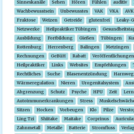
Sinneskanäle
Sehen
Hören
Fühlen
auditiv
Wachbewusstsein
Unbewusstes
VAK
VKA
AVK
Fruktose
Weizen
Getreide
glutenfrei
Leaky-
Netzwerke
Heilpraktiker Tübingen
Gesundheitsta
Ausbildung
Fortbildung
Gießen
Tübingen
Ku
Rottenburg
Herrenberg
Balingen
Metzingen
Rechnungen
GeBüH
Rabatt
Veröffentlichungen
Heilpraktiker
Links
Websites
Empfehlungen
Rechtliches
Suche
Blasenentzündung
Harnweg
Wärmeregulation
Nieren
Urogenitalsystem
Ans
Abgrenzung
Schutz
Psyche
HPU
Zeit
Lern
Autoimmunerkrankungen
Stress
Muskelschwäch
Sitzen
Hocken
Vorbeugen
Klo
Pilze
Verst
Ling Tzi
Shiitake
Maitake
Corprinus
Auricula
Zahnmetall
Metalle
Batterie
Stromfluss
Verla