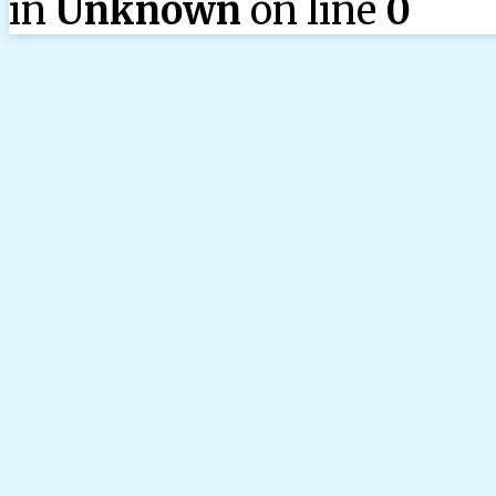
in
Unknown
on line
0