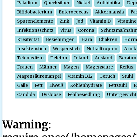
Paladium
Quecksilber
Nickel
Antibiotika
Depr
Bifidobacterium
Enterococcus
Akkermansia
Fa
Spurenelemente
Zink
Jod
Vitamin D
Vitamine
Infektionsschutz
Virus
Corona
Schutzmaßnah
Kreativität
Beziehungen
Hara
Chakren
Horm
Insektenstich
Wespenstich
Notfalltropfen
Arnik
Telemedizin
Telefon
Inland
Ausland
Beratun
Frauen
Männer
Magen
Magensäure
Reflux
Magensäuremangel
Vitamin B12
Geruch
Stuhl
Galle
Fett
Eiweiß
Kohlenhydrate
Fettstuhl
F
Candida
Dysbiose
Fehlbesiedlung
Untergewicht
Warning
: