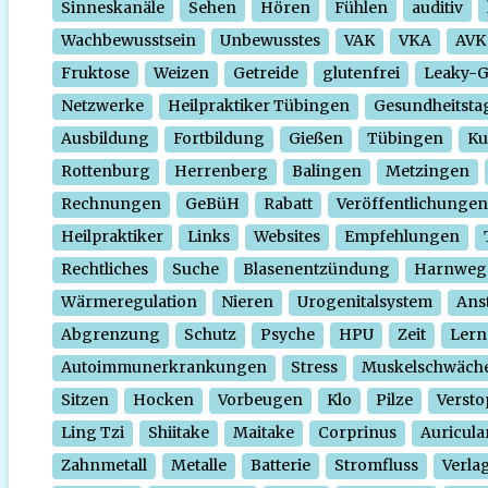
Sinneskanäle
Sehen
Hören
Fühlen
auditiv
Wachbewusstsein
Unbewusstes
VAK
VKA
AVK
Fruktose
Weizen
Getreide
glutenfrei
Leaky-
Netzwerke
Heilpraktiker Tübingen
Gesundheitsta
Ausbildung
Fortbildung
Gießen
Tübingen
Ku
Rottenburg
Herrenberg
Balingen
Metzingen
Rechnungen
GeBüH
Rabatt
Veröffentlichungen
Heilpraktiker
Links
Websites
Empfehlungen
Rechtliches
Suche
Blasenentzündung
Harnweg
Wärmeregulation
Nieren
Urogenitalsystem
Ans
Abgrenzung
Schutz
Psyche
HPU
Zeit
Lern
Autoimmunerkrankungen
Stress
Muskelschwäch
Sitzen
Hocken
Vorbeugen
Klo
Pilze
Verst
Ling Tzi
Shiitake
Maitake
Corprinus
Auricula
Zahnmetall
Metalle
Batterie
Stromfluss
Verla