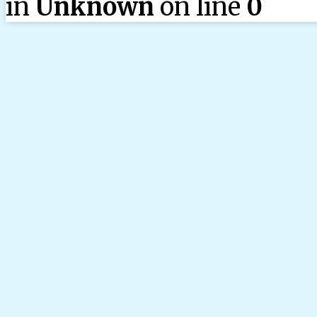
in
Unknown
on line
0