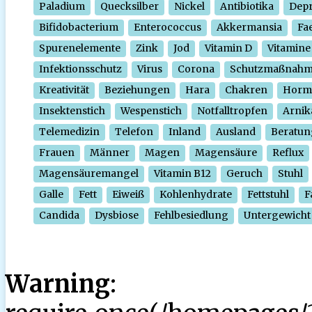
Paladium
Quecksilber
Nickel
Antibiotika
Depr
Bifidobacterium
Enterococcus
Akkermansia
Fa
Spurenelemente
Zink
Jod
Vitamin D
Vitamine
Infektionsschutz
Virus
Corona
Schutzmaßnah
Kreativität
Beziehungen
Hara
Chakren
Horm
Insektenstich
Wespenstich
Notfalltropfen
Arnik
Telemedizin
Telefon
Inland
Ausland
Beratun
Frauen
Männer
Magen
Magensäure
Reflux
Magensäuremangel
Vitamin B12
Geruch
Stuhl
Galle
Fett
Eiweiß
Kohlenhydrate
Fettstuhl
F
Candida
Dysbiose
Fehlbesiedlung
Untergewicht
Warning
: