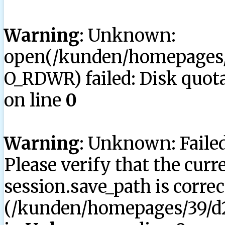
Warning
: Unknown:
open(/kunden/homepages/3
O_RDWR) failed: Disk quota
on line
0
Warning
: Unknown: Failed 
Please verify that the curr
session.save_path is correc
(/kunden/homepages/39/d2