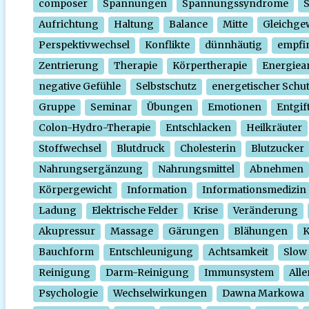
composer
Spannungen
Spannungssyndrome
Aufrichtung
Haltung
Balance
Mitte
Gleichge
Perspektivwechsel
Konflikte
dünnhäutig
empfi
Zentrierung
Therapie
Körpertherapie
Energiear
negative Gefühle
Selbstschutz
energetischer Schu
Gruppe
Seminar
Übungen
Emotionen
Entgif
Colon-Hydro-Therapie
Entschlacken
Heilkräuter
Stoffwechsel
Blutdruck
Cholesterin
Blutzucker
Nahrungsergänzung
Nahrungsmittel
Abnehmen
Körpergewicht
Information
Informationsmedizin
Ladung
Elektrische Felder
Krise
Veränderung
Akupressur
Massage
Gärungen
Blähungen
K
Bauchform
Entschleunigung
Achtsamkeit
Slow
Reinigung
Darm-Reinigung
Immunsystem
Alle
Psychologie
Wechselwirkungen
Dawna Markowa