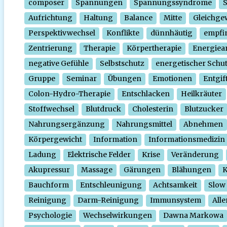
composer
Spannungen
Spannungssyndrome
Aufrichtung
Haltung
Balance
Mitte
Gleichge
Perspektivwechsel
Konflikte
dünnhäutig
empfi
Zentrierung
Therapie
Körpertherapie
Energiear
negative Gefühle
Selbstschutz
energetischer Schu
Gruppe
Seminar
Übungen
Emotionen
Entgif
Colon-Hydro-Therapie
Entschlacken
Heilkräuter
Stoffwechsel
Blutdruck
Cholesterin
Blutzucker
Nahrungsergänzung
Nahrungsmittel
Abnehmen
Körpergewicht
Information
Informationsmedizin
Ladung
Elektrische Felder
Krise
Veränderung
Akupressur
Massage
Gärungen
Blähungen
K
Bauchform
Entschleunigung
Achtsamkeit
Slow
Reinigung
Darm-Reinigung
Immunsystem
Alle
Psychologie
Wechselwirkungen
Dawna Markowa