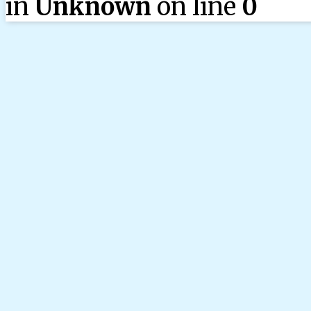
in
Unknown
on line
0