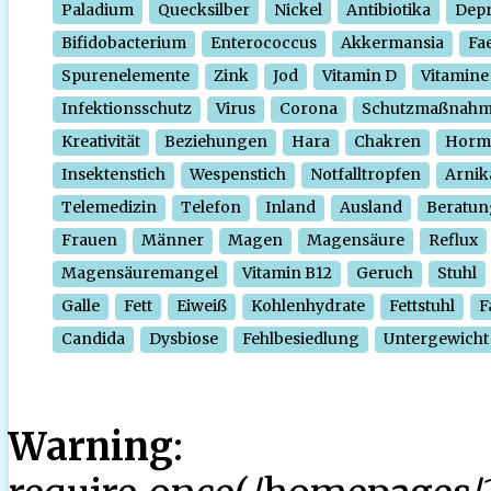
Paladium
Quecksilber
Nickel
Antibiotika
Depr
Bifidobacterium
Enterococcus
Akkermansia
Fa
Spurenelemente
Zink
Jod
Vitamin D
Vitamine
Infektionsschutz
Virus
Corona
Schutzmaßnah
Kreativität
Beziehungen
Hara
Chakren
Horm
Insektenstich
Wespenstich
Notfalltropfen
Arnik
Telemedizin
Telefon
Inland
Ausland
Beratun
Frauen
Männer
Magen
Magensäure
Reflux
Magensäuremangel
Vitamin B12
Geruch
Stuhl
Galle
Fett
Eiweiß
Kohlenhydrate
Fettstuhl
F
Candida
Dysbiose
Fehlbesiedlung
Untergewicht
Warning
: