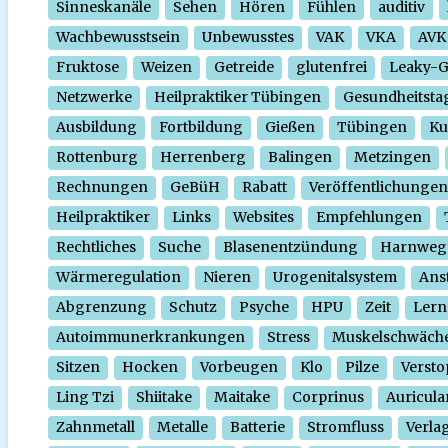
Sinneskanäle
Sehen
Hören
Fühlen
auditiv
Wachbewusstsein
Unbewusstes
VAK
VKA
AVK
Fruktose
Weizen
Getreide
glutenfrei
Leaky-
Netzwerke
Heilpraktiker Tübingen
Gesundheitsta
Ausbildung
Fortbildung
Gießen
Tübingen
Ku
Rottenburg
Herrenberg
Balingen
Metzingen
Rechnungen
GeBüH
Rabatt
Veröffentlichungen
Heilpraktiker
Links
Websites
Empfehlungen
Rechtliches
Suche
Blasenentzündung
Harnweg
Wärmeregulation
Nieren
Urogenitalsystem
Ans
Abgrenzung
Schutz
Psyche
HPU
Zeit
Lern
Autoimmunerkrankungen
Stress
Muskelschwäch
Sitzen
Hocken
Vorbeugen
Klo
Pilze
Verst
Ling Tzi
Shiitake
Maitake
Corprinus
Auricula
Zahnmetall
Metalle
Batterie
Stromfluss
Verla