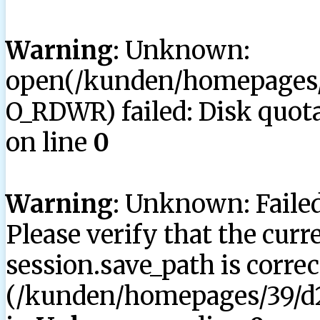
Warning
: Unknown:
open(/kunden/homepages/3
O_RDWR) failed: Disk quota
on line
0
Warning
: Unknown: Failed 
Please verify that the curr
session.save_path is correc
(/kunden/homepages/39/d2