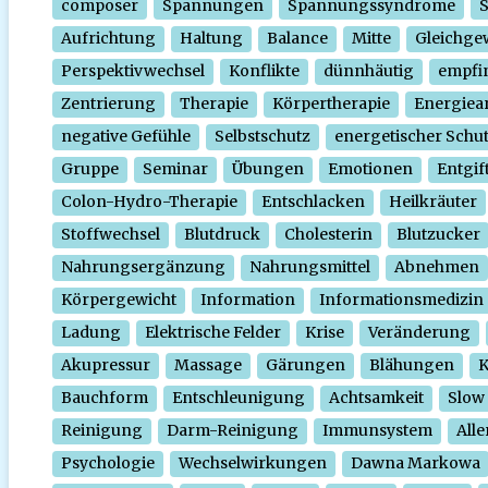
composer
Spannungen
Spannungssyndrome
Aufrichtung
Haltung
Balance
Mitte
Gleichge
Perspektivwechsel
Konflikte
dünnhäutig
empfi
Zentrierung
Therapie
Körpertherapie
Energiear
negative Gefühle
Selbstschutz
energetischer Schu
Gruppe
Seminar
Übungen
Emotionen
Entgif
Colon-Hydro-Therapie
Entschlacken
Heilkräuter
Stoffwechsel
Blutdruck
Cholesterin
Blutzucker
Nahrungsergänzung
Nahrungsmittel
Abnehmen
Körpergewicht
Information
Informationsmedizin
Ladung
Elektrische Felder
Krise
Veränderung
Akupressur
Massage
Gärungen
Blähungen
K
Bauchform
Entschleunigung
Achtsamkeit
Slow
Reinigung
Darm-Reinigung
Immunsystem
Alle
Psychologie
Wechselwirkungen
Dawna Markowa