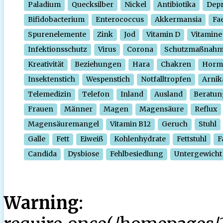
Paladium
Quecksilber
Nickel
Antibiotika
Depr
Bifidobacterium
Enterococcus
Akkermansia
Fa
Spurenelemente
Zink
Jod
Vitamin D
Vitamine
Infektionsschutz
Virus
Corona
Schutzmaßnah
Kreativität
Beziehungen
Hara
Chakren
Horm
Insektenstich
Wespenstich
Notfalltropfen
Arnik
Telemedizin
Telefon
Inland
Ausland
Beratun
Frauen
Männer
Magen
Magensäure
Reflux
Magensäuremangel
Vitamin B12
Geruch
Stuhl
Galle
Fett
Eiweiß
Kohlenhydrate
Fettstuhl
F
Candida
Dysbiose
Fehlbesiedlung
Untergewicht
Warning
: