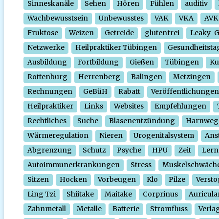
Sinneskanäle
Sehen
Hören
Fühlen
auditiv
Wachbewusstsein
Unbewusstes
VAK
VKA
AVK
Fruktose
Weizen
Getreide
glutenfrei
Leaky-
Netzwerke
Heilpraktiker Tübingen
Gesundheitsta
Ausbildung
Fortbildung
Gießen
Tübingen
Ku
Rottenburg
Herrenberg
Balingen
Metzingen
Rechnungen
GeBüH
Rabatt
Veröffentlichungen
Heilpraktiker
Links
Websites
Empfehlungen
Rechtliches
Suche
Blasenentzündung
Harnweg
Wärmeregulation
Nieren
Urogenitalsystem
Ans
Abgrenzung
Schutz
Psyche
HPU
Zeit
Lern
Autoimmunerkrankungen
Stress
Muskelschwäch
Sitzen
Hocken
Vorbeugen
Klo
Pilze
Verst
Ling Tzi
Shiitake
Maitake
Corprinus
Auricula
Zahnmetall
Metalle
Batterie
Stromfluss
Verla