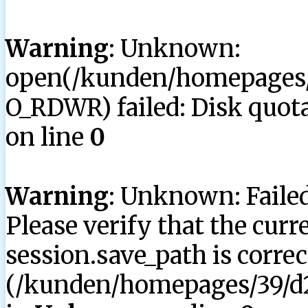
Warning
: Unknown:
open(/kunden/homepages/3
O_RDWR) failed: Disk quota
on line
0
Warning
: Unknown: Failed 
Please verify that the curr
session.save_path is correc
(/kunden/homepages/39/d2