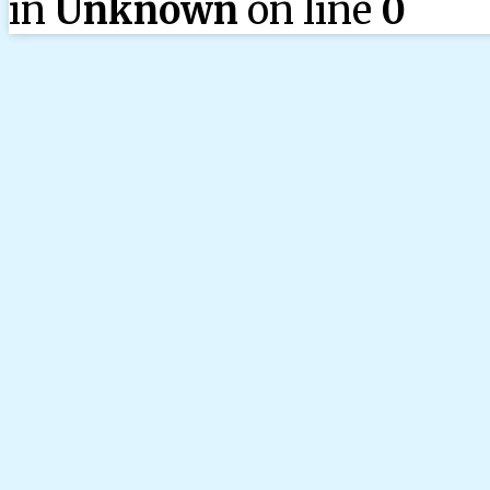
in
Unknown
on line
0