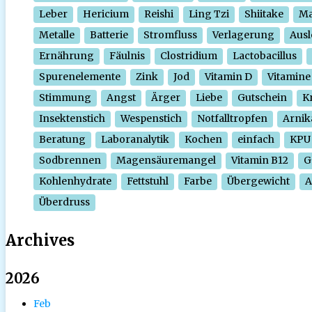
Leber
Hericium
Reishi
Ling Tzi
Shiitake
Ma
Metalle
Batterie
Stromfluss
Verlagerung
Ausl
Ernährung
Fäulnis
Clostridium
Lactobacillus
Spurenelemente
Zink
Jod
Vitamin D
Vitamine
Stimmung
Angst
Ärger
Liebe
Gutschein
Kr
Insektenstich
Wespenstich
Notfalltropfen
Arnik
Beratung
Laboranalytik
Kochen
einfach
KPU
Sodbrennen
Magensäuremangel
Vitamin B12
G
Kohlenhydrate
Fettstuhl
Farbe
Übergewicht
A
Überdruss
Archives
2026
Feb