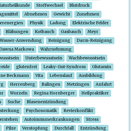
aturheilkunde
Stoffwechsel
Blutdruck
gsmittel
Abnehmen
Gewicht
Zunehmen
erenergien
Physik
Ladung
Elektrische Felder
Blähungen
Kotbauch
Gasbauch
Meyr
Wasser-Anwendung
Reinigung
Darm-Reinigung
Dawna Markowa
Wahrnehmung
wusstsein
Unterbewusstsein
Wachbewusstsein
reide
glutenfrei
Leaky-Gut-Syndrom
Glutamin
nne Beckmann
Vita
Lebenslauf
Ausbildung
rg
Herrenberg
Balingen
Metzingen
Anfahrt
ur
Wurzeln
Regina Hornberger
Heilpraktiker
s
Suche
Blasenentzündung
steckung
Psychosomatik
Revierkonflikt
erstehen
Autoimmunerkrankungen
Stress
Pilze
Verstopfung
Durchfall
Entzündung