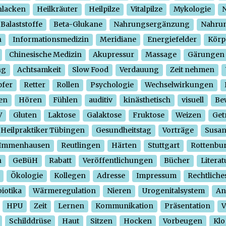
hlacken
Heilkräuter
Heilpilze
Vitalpilze
Mykologie
N
Balaststoffe
Beta-Glukane
Nahrungsergänzung
Nahrun
n
Informationsmedizin
Meridiane
Energiefelder
Körp
Chinesische Medizin
Akupressur
Massage
Gärungen
ng
Achtsamkeit
Slow Food
Verdauung
Zeit nehmen
pfer
Retter
Rollen
Psychologie
Wechselwirkungen
en
Hören
Fühlen
auditiv
kinästhetisch
visuell
Be
V
Gluten
Laktose
Galaktose
Fruktose
Weizen
Get
Heilpraktiker Tübingen
Gesundheitstag
Vorträge
Susa
Immenhausen
Reutlingen
Härten
Stuttgart
Rottenbu
n
GeBüH
Rabatt
Veröffentlichungen
Bücher
Literat
Ökologie
Kollegen
Adresse
Impressum
Rechtliche
iotika
Wärmeregulation
Nieren
Urogenitalsystem
An
HPU
Zeit
Lernen
Kommunikation
Präsentation
V
Schilddrüse
Haut
Sitzen
Hocken
Vorbeugen
Klo