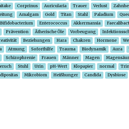
itake
Corprinus
Auricularia
Trauer
Verlust
Zahnhe
eitung
Amalgam
Gold
Titan
Stahl
Paladium
Quec
Bifidobacterium
Enterococcus
Akkermansia
Faecalibac
Prävention
Ätherische Öle
Vorbeugung
Infektionssc
eativität
Beziehungen
Hara
Chakren
Hormone
We
a
Atmung
Soforthilfe
Trauma
Biodynamik
Aura
Schizophrenie
Frauen
Männer
Magen
Magensäu
eruch
Stuhl
Urin
pH-Wert
Klopapier
normal
Tri
dipositas
Mikrobiom
Heißhunger
Candida
Dysbiose