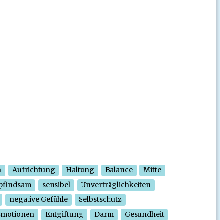
n
Aufrichtung
Haltung
Balance
Mitte
pfindsam
sensibel
Unverträglichkeiten
negative Gefühle
Selbstschutz
Emotionen
Entgiftung
Darm
Gesundheit