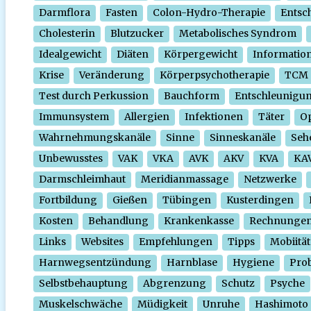
Darmflora
Fasten
Colon-Hydro-Therapie
Entsc
Cholesterin
Blutzucker
Metabolisches Syndrom
Idealgewicht
Diäten
Körpergewicht
Informatio
Krise
Veränderung
Körperpsychotherapie
TCM
Test durch Perkussion
Bauchform
Entschleunigu
Immunsystem
Allergien
Infektionen
Täter
O
Wahrnehmungskanäle
Sinne
Sinneskanäle
Seh
Unbewusstes
VAK
VKA
AVK
AKV
KVA
KA
Darmschleimhaut
Meridianmassage
Netzwerke
Fortbildung
Gießen
Tübingen
Kusterdingen
Kosten
Behandlung
Krankenkasse
Rechnunge
Links
Websites
Empfehlungen
Tipps
Mobiität
Harnwegsentzündung
Harnblase
Hygiene
Prob
Selbstbehauptung
Abgrenzung
Schutz
Psyche
Muskelschwäche
Müdigkeit
Unruhe
Hashimoto