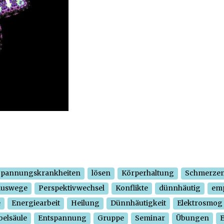
Spannungskrankheiten
lösen
Körperhaltung
Schmerze
Auswege
Perspektivwechsel
Konflikte
dünnhäutig
em
e
Energiearbeit
Heilung
Dünnhäutigkeit
Elektrosmog
belsäule
Entspannung
Gruppe
Seminar
Übungen