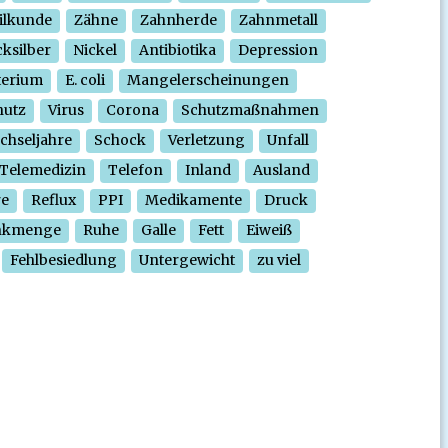
ilkunde
Zähne
Zahnherde
Zahnmetall
ksilber
Nickel
Antibiotika
Depression
terium
E. coli
Mangelerscheinungen
hutz
Virus
Corona
Schutzmaßnahmen
chseljahre
Schock
Verletzung
Unfall
Telemedizin
Telefon
Inland
Ausland
re
Reflux
PPI
Medikamente
Druck
nkmenge
Ruhe
Galle
Fett
Eiweiß
Fehlbesiedlung
Untergewicht
zu viel