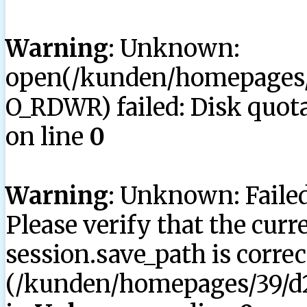
Warning
: Unknown:
open(/kunden/homepages/3
O_RDWR) failed: Disk quota
on line
0
Warning
: Unknown: Failed 
Please verify that the curr
session.save_path is correc
(/kunden/homepages/39/d2