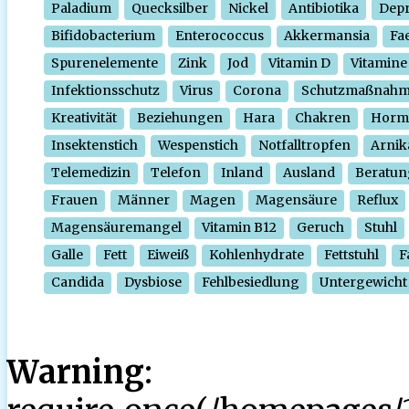
Paladium
Quecksilber
Nickel
Antibiotika
Depr
Bifidobacterium
Enterococcus
Akkermansia
Fa
Spurenelemente
Zink
Jod
Vitamin D
Vitamine
Infektionsschutz
Virus
Corona
Schutzmaßnah
Kreativität
Beziehungen
Hara
Chakren
Horm
Insektenstich
Wespenstich
Notfalltropfen
Arnik
Telemedizin
Telefon
Inland
Ausland
Beratun
Frauen
Männer
Magen
Magensäure
Reflux
Magensäuremangel
Vitamin B12
Geruch
Stuhl
Galle
Fett
Eiweiß
Kohlenhydrate
Fettstuhl
F
Candida
Dysbiose
Fehlbesiedlung
Untergewicht
Warning
: