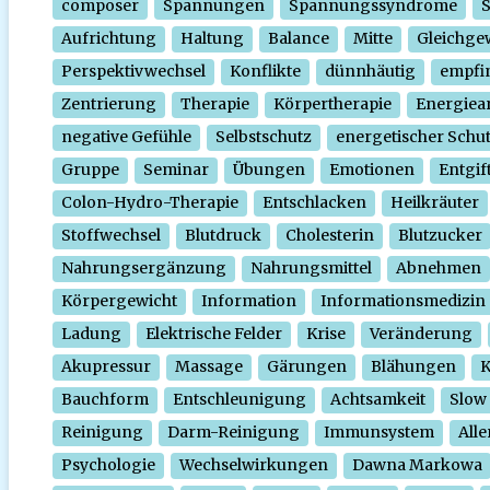
composer
Spannungen
Spannungssyndrome
Aufrichtung
Haltung
Balance
Mitte
Gleichge
Perspektivwechsel
Konflikte
dünnhäutig
empfi
Zentrierung
Therapie
Körpertherapie
Energiear
negative Gefühle
Selbstschutz
energetischer Schu
Gruppe
Seminar
Übungen
Emotionen
Entgif
Colon-Hydro-Therapie
Entschlacken
Heilkräuter
Stoffwechsel
Blutdruck
Cholesterin
Blutzucker
Nahrungsergänzung
Nahrungsmittel
Abnehmen
Körpergewicht
Information
Informationsmedizin
Ladung
Elektrische Felder
Krise
Veränderung
Akupressur
Massage
Gärungen
Blähungen
K
Bauchform
Entschleunigung
Achtsamkeit
Slow
Reinigung
Darm-Reinigung
Immunsystem
Alle
Psychologie
Wechselwirkungen
Dawna Markowa