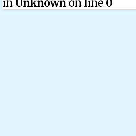
in
Unknown
on line
0