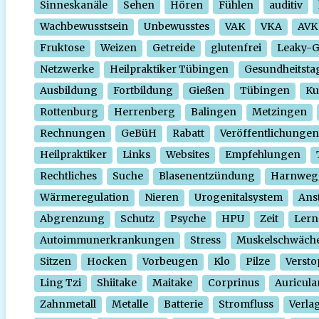
Sinneskanäle
Sehen
Hören
Fühlen
auditiv
Wachbewusstsein
Unbewusstes
VAK
VKA
AVK
Fruktose
Weizen
Getreide
glutenfrei
Leaky-
Netzwerke
Heilpraktiker Tübingen
Gesundheitsta
Ausbildung
Fortbildung
Gießen
Tübingen
Ku
Rottenburg
Herrenberg
Balingen
Metzingen
Rechnungen
GeBüH
Rabatt
Veröffentlichungen
Heilpraktiker
Links
Websites
Empfehlungen
Rechtliches
Suche
Blasenentzündung
Harnweg
Wärmeregulation
Nieren
Urogenitalsystem
Ans
Abgrenzung
Schutz
Psyche
HPU
Zeit
Lern
Autoimmunerkrankungen
Stress
Muskelschwäch
Sitzen
Hocken
Vorbeugen
Klo
Pilze
Verst
Ling Tzi
Shiitake
Maitake
Corprinus
Auricula
Zahnmetall
Metalle
Batterie
Stromfluss
Verla