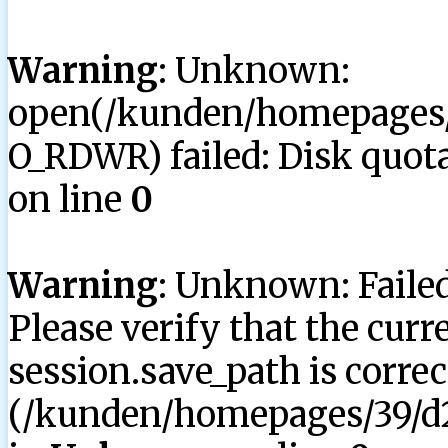
Warning
: Unknown:
open(/kunden/homepages/3
O_RDWR) failed: Disk quota
on line
0
Warning
: Unknown: Failed 
Please verify that the curr
session.save_path is correc
(/kunden/homepages/39/d2