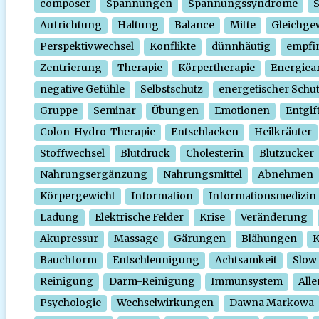
composer
Spannungen
Spannungssyndrome
Aufrichtung
Haltung
Balance
Mitte
Gleichge
Perspektivwechsel
Konflikte
dünnhäutig
empfi
Zentrierung
Therapie
Körpertherapie
Energiear
negative Gefühle
Selbstschutz
energetischer Schu
Gruppe
Seminar
Übungen
Emotionen
Entgif
Colon-Hydro-Therapie
Entschlacken
Heilkräuter
Stoffwechsel
Blutdruck
Cholesterin
Blutzucker
Nahrungsergänzung
Nahrungsmittel
Abnehmen
Körpergewicht
Information
Informationsmedizin
Ladung
Elektrische Felder
Krise
Veränderung
Akupressur
Massage
Gärungen
Blähungen
K
Bauchform
Entschleunigung
Achtsamkeit
Slow
Reinigung
Darm-Reinigung
Immunsystem
Alle
Psychologie
Wechselwirkungen
Dawna Markowa