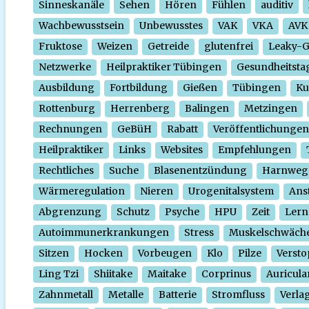
Sinneskanäle
Sehen
Hören
Fühlen
auditiv
Wachbewusstsein
Unbewusstes
VAK
VKA
AVK
Fruktose
Weizen
Getreide
glutenfrei
Leaky-
Netzwerke
Heilpraktiker Tübingen
Gesundheitsta
Ausbildung
Fortbildung
Gießen
Tübingen
Ku
Rottenburg
Herrenberg
Balingen
Metzingen
Rechnungen
GeBüH
Rabatt
Veröffentlichungen
Heilpraktiker
Links
Websites
Empfehlungen
Rechtliches
Suche
Blasenentzündung
Harnweg
Wärmeregulation
Nieren
Urogenitalsystem
Ans
Abgrenzung
Schutz
Psyche
HPU
Zeit
Lern
Autoimmunerkrankungen
Stress
Muskelschwäch
Sitzen
Hocken
Vorbeugen
Klo
Pilze
Verst
Ling Tzi
Shiitake
Maitake
Corprinus
Auricula
Zahnmetall
Metalle
Batterie
Stromfluss
Verla