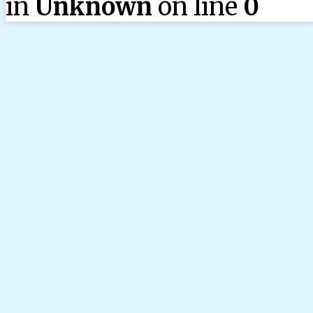
in
Unknown
on line
0