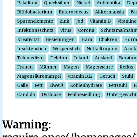
Paladium
Quecksilber
Nickel
Antibiotika
Depr
Bifidobacterium
Enterococcus
Akkermansia
Fa
Spurenelemente
Zink
Jod
Vitamin D
Vitamine
Infektionsschutz
Virus
Corona
Schutzmaßnah
Kreativität
Beziehungen
Hara
Chakren
Horm
Insektenstich
Wespenstich
Notfalltropfen
Arnik
Telemedizin
Telefon
Inland
Ausland
Beratun
Frauen
Männer
Magen
Magensäure
Reflux
Magensäuremangel
Vitamin B12
Geruch
Stuhl
Galle
Fett
Eiweiß
Kohlenhydrate
Fettstuhl
F
Candida
Dysbiose
Fehlbesiedlung
Untergewicht
Warning
: