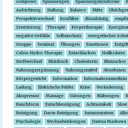
composer
Spannungen
Spannungssyndrome
Aufrichtung
Haltung
Balance
Mitte
Gleichge
Perspektivwechsel
Konflikte
dünnhäutig
empfi
Zentrierung
Therapie
Körpertherapie
Energiear
negative Gefühle
Selbstschutz
energetischer Schu
Gruppe
Seminar
Übungen
Emotionen
Entgif
Colon-Hydro-Therapie
Entschlacken
Heilkräuter
Stoffwechsel
Blutdruck
Cholesterin
Blutzucker
Nahrungsergänzung
Nahrungsmittel
Abnehmen
Körpergewicht
Information
Informationsmedizin
Ladung
Elektrische Felder
Krise
Veränderung
Akupressur
Massage
Gärungen
Blähungen
K
Bauchform
Entschleunigung
Achtsamkeit
Slow
Reinigung
Darm-Reinigung
Immunsystem
Alle
Psychologie
Wechselwirkungen
Dawna Markowa