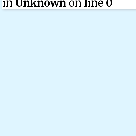
in
Unknown
on line
0