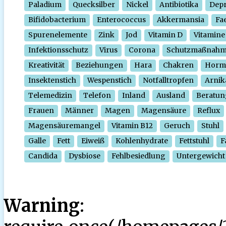
Paladium
Quecksilber
Nickel
Antibiotika
Depr
Bifidobacterium
Enterococcus
Akkermansia
Fa
Spurenelemente
Zink
Jod
Vitamin D
Vitamine
Infektionsschutz
Virus
Corona
Schutzmaßnah
Kreativität
Beziehungen
Hara
Chakren
Horm
Insektenstich
Wespenstich
Notfalltropfen
Arnik
Telemedizin
Telefon
Inland
Ausland
Beratun
Frauen
Männer
Magen
Magensäure
Reflux
Magensäuremangel
Vitamin B12
Geruch
Stuhl
Galle
Fett
Eiweiß
Kohlenhydrate
Fettstuhl
F
Candida
Dysbiose
Fehlbesiedlung
Untergewicht
Warning
: