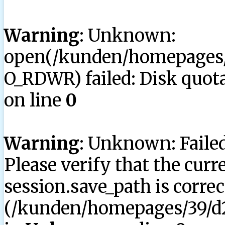
Warning
: Unknown:
open(/kunden/homepages/3
O_RDWR) failed: Disk quota
on line
0
Warning
: Unknown: Failed 
Please verify that the curr
session.save_path is correc
(/kunden/homepages/39/d2