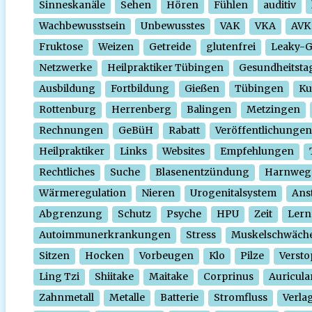
Sinneskanäle
Sehen
Hören
Fühlen
auditiv
Wachbewusstsein
Unbewusstes
VAK
VKA
AVK
Fruktose
Weizen
Getreide
glutenfrei
Leaky-
Netzwerke
Heilpraktiker Tübingen
Gesundheitsta
Ausbildung
Fortbildung
Gießen
Tübingen
Ku
Rottenburg
Herrenberg
Balingen
Metzingen
Rechnungen
GeBüH
Rabatt
Veröffentlichungen
Heilpraktiker
Links
Websites
Empfehlungen
Rechtliches
Suche
Blasenentzündung
Harnweg
Wärmeregulation
Nieren
Urogenitalsystem
Ans
Abgrenzung
Schutz
Psyche
HPU
Zeit
Lern
Autoimmunerkrankungen
Stress
Muskelschwäch
Sitzen
Hocken
Vorbeugen
Klo
Pilze
Verst
Ling Tzi
Shiitake
Maitake
Corprinus
Auricula
Zahnmetall
Metalle
Batterie
Stromfluss
Verla