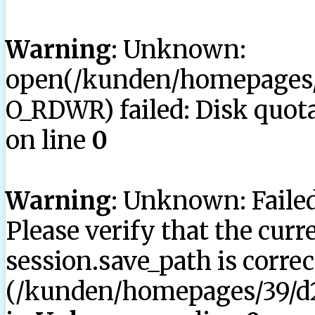
Warning
: Unknown:
open(/kunden/homepages/3
O_RDWR) failed: Disk quota
on line
0
Warning
: Unknown: Failed 
Please verify that the curr
session.save_path is correc
(/kunden/homepages/39/d2