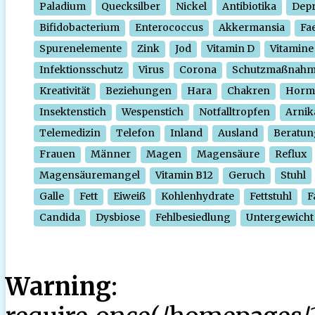
Paladium
Quecksilber
Nickel
Antibiotika
Depr
Bifidobacterium
Enterococcus
Akkermansia
Fa
Spurenelemente
Zink
Jod
Vitamin D
Vitamine
Infektionsschutz
Virus
Corona
Schutzmaßnah
Kreativität
Beziehungen
Hara
Chakren
Horm
Insektenstich
Wespenstich
Notfalltropfen
Arnik
Telemedizin
Telefon
Inland
Ausland
Beratun
Frauen
Männer
Magen
Magensäure
Reflux
Magensäuremangel
Vitamin B12
Geruch
Stuhl
Galle
Fett
Eiweiß
Kohlenhydrate
Fettstuhl
F
Candida
Dysbiose
Fehlbesiedlung
Untergewicht
Warning
: