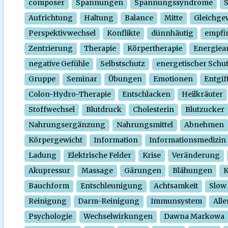
composer
Spannungen
Spannungssyndrome
Aufrichtung
Haltung
Balance
Mitte
Gleichge
Perspektivwechsel
Konflikte
dünnhäutig
empfi
Zentrierung
Therapie
Körpertherapie
Energiear
negative Gefühle
Selbstschutz
energetischer Schu
Gruppe
Seminar
Übungen
Emotionen
Entgif
Colon-Hydro-Therapie
Entschlacken
Heilkräuter
Stoffwechsel
Blutdruck
Cholesterin
Blutzucker
Nahrungsergänzung
Nahrungsmittel
Abnehmen
Körpergewicht
Information
Informationsmedizin
Ladung
Elektrische Felder
Krise
Veränderung
Akupressur
Massage
Gärungen
Blähungen
K
Bauchform
Entschleunigung
Achtsamkeit
Slow
Reinigung
Darm-Reinigung
Immunsystem
Alle
Psychologie
Wechselwirkungen
Dawna Markowa