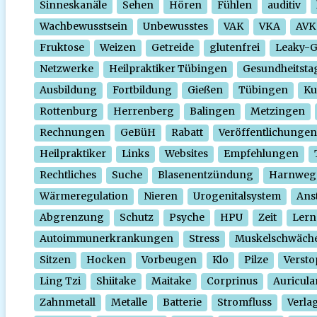
Sinneskanäle
Sehen
Hören
Fühlen
auditiv
Wachbewusstsein
Unbewusstes
VAK
VKA
AVK
Fruktose
Weizen
Getreide
glutenfrei
Leaky-
Netzwerke
Heilpraktiker Tübingen
Gesundheitsta
Ausbildung
Fortbildung
Gießen
Tübingen
Ku
Rottenburg
Herrenberg
Balingen
Metzingen
Rechnungen
GeBüH
Rabatt
Veröffentlichungen
Heilpraktiker
Links
Websites
Empfehlungen
Rechtliches
Suche
Blasenentzündung
Harnweg
Wärmeregulation
Nieren
Urogenitalsystem
Ans
Abgrenzung
Schutz
Psyche
HPU
Zeit
Lern
Autoimmunerkrankungen
Stress
Muskelschwäch
Sitzen
Hocken
Vorbeugen
Klo
Pilze
Verst
Ling Tzi
Shiitake
Maitake
Corprinus
Auricula
Zahnmetall
Metalle
Batterie
Stromfluss
Verla