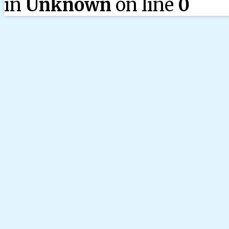
in
Unknown
on line
0