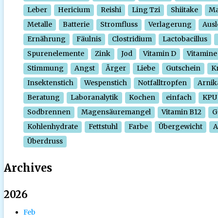
Leber
Hericium
Reishi
Ling Tzi
Shiitake
Ma
Metalle
Batterie
Stromfluss
Verlagerung
Ausl
Ernährung
Fäulnis
Clostridium
Lactobacillus
Spurenelemente
Zink
Jod
Vitamin D
Vitamine
Stimmung
Angst
Ärger
Liebe
Gutschein
Kr
Insektenstich
Wespenstich
Notfalltropfen
Arnik
Beratung
Laboranalytik
Kochen
einfach
KPU
Sodbrennen
Magensäuremangel
Vitamin B12
G
Kohlenhydrate
Fettstuhl
Farbe
Übergewicht
A
Überdruss
Archives
2026
Feb