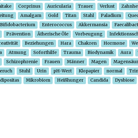
itake
Corprinus
Auricularia
Trauer
Verlust
Zahnhe
eitung
Amalgam
Gold
Titan
Stahl
Paladium
Quec
Bifidobacterium
Enterococcus
Akkermansia
Faecalibac
Prävention
Ätherische Öle
Vorbeugung
Infektionssc
eativität
Beziehungen
Hara
Chakren
Hormone
We
a
Atmung
Soforthilfe
Trauma
Biodynamik
Aura
Schizophrenie
Frauen
Männer
Magen
Magensäu
eruch
Stuhl
Urin
pH-Wert
Klopapier
normal
Tri
dipositas
Mikrobiom
Heißhunger
Candida
Dysbiose