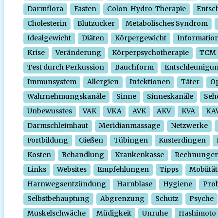
Darmflora
Fasten
Colon-Hydro-Therapie
Entsc
Cholesterin
Blutzucker
Metabolisches Syndrom
Idealgewicht
Diäten
Körpergewicht
Informatio
Krise
Veränderung
Körperpsychotherapie
TCM
Test durch Perkussion
Bauchform
Entschleunigu
Immunsystem
Allergien
Infektionen
Täter
O
Wahrnehmungskanäle
Sinne
Sinneskanäle
Seh
Unbewusstes
VAK
VKA
AVK
AKV
KVA
KA
Darmschleimhaut
Meridianmassage
Netzwerke
Fortbildung
Gießen
Tübingen
Kusterdingen
Kosten
Behandlung
Krankenkasse
Rechnunge
Links
Websites
Empfehlungen
Tipps
Mobiität
Harnwegsentzündung
Harnblase
Hygiene
Prob
Selbstbehauptung
Abgrenzung
Schutz
Psyche
Muskelschwäche
Müdigkeit
Unruhe
Hashimoto