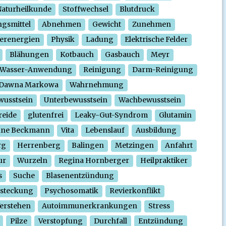
aturheilkunde
Stoffwechsel
Blutdruck
gsmittel
Abnehmen
Gewicht
Zunehmen
erenergien
Physik
Ladung
Elektrische Felder
Blähungen
Kotbauch
Gasbauch
Meyr
Wasser-Anwendung
Reinigung
Darm-Reinigung
Dawna Markowa
Wahrnehmung
wusstsein
Unterbewusstsein
Wachbewusstsein
reide
glutenfrei
Leaky-Gut-Syndrom
Glutamin
nne Beckmann
Vita
Lebenslauf
Ausbildung
rg
Herrenberg
Balingen
Metzingen
Anfahrt
ur
Wurzeln
Regina Hornberger
Heilpraktiker
s
Suche
Blasenentzündung
steckung
Psychosomatik
Revierkonflikt
erstehen
Autoimmunerkrankungen
Stress
Pilze
Verstopfung
Durchfall
Entzündung