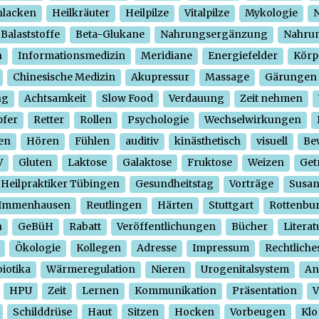
hlacken
Heilkräuter
Heilpilze
Vitalpilze
Mykologie
N
Balaststoffe
Beta-Glukane
Nahrungsergänzung
Nahrun
n
Informationsmedizin
Meridiane
Energiefelder
Körp
Chinesische Medizin
Akupressur
Massage
Gärungen
ng
Achtsamkeit
Slow Food
Verdauung
Zeit nehmen
pfer
Retter
Rollen
Psychologie
Wechselwirkungen
en
Hören
Fühlen
auditiv
kinästhetisch
visuell
Be
V
Gluten
Laktose
Galaktose
Fruktose
Weizen
Get
Heilpraktiker Tübingen
Gesundheitstag
Vorträge
Susa
Immenhausen
Reutlingen
Härten
Stuttgart
Rottenbu
n
GeBüH
Rabatt
Veröffentlichungen
Bücher
Literat
Ökologie
Kollegen
Adresse
Impressum
Rechtliche
iotika
Wärmeregulation
Nieren
Urogenitalsystem
An
HPU
Zeit
Lernen
Kommunikation
Präsentation
V
Schilddrüse
Haut
Sitzen
Hocken
Vorbeugen
Klo