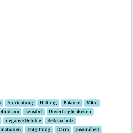
n
Aufrichtung
Haltung
Balance
Mitte
pfindsam
sensibel
Unverträglichkeiten
negative Gefühle
Selbstschutz
Emotionen
Entgiftung
Darm
Gesundheit