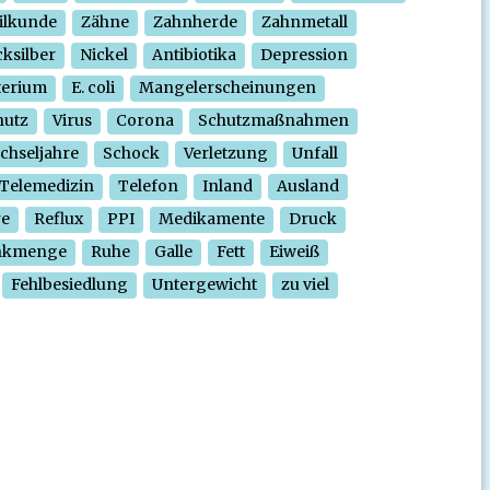
ilkunde
Zähne
Zahnherde
Zahnmetall
ksilber
Nickel
Antibiotika
Depression
terium
E. coli
Mangelerscheinungen
hutz
Virus
Corona
Schutzmaßnahmen
chseljahre
Schock
Verletzung
Unfall
Telemedizin
Telefon
Inland
Ausland
re
Reflux
PPI
Medikamente
Druck
nkmenge
Ruhe
Galle
Fett
Eiweiß
Fehlbesiedlung
Untergewicht
zu viel