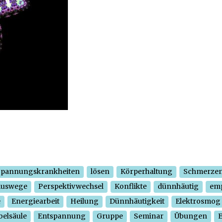
Spannungskrankheiten
lösen
Körperhaltung
Schmerze
Auswege
Perspektivwechsel
Konflikte
dünnhäutig
em
e
Energiearbeit
Heilung
Dünnhäutigkeit
Elektrosmog
belsäule
Entspannung
Gruppe
Seminar
Übungen