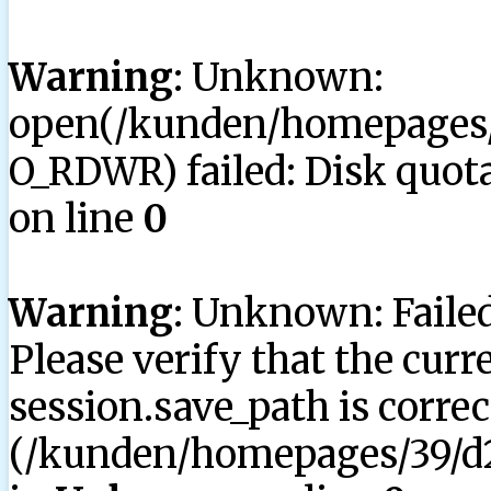
Warning
: Unknown:
open(/kunden/homepages/3
O_RDWR) failed: Disk quota
on line
0
Warning
: Unknown: Failed 
Please verify that the curr
session.save_path is correc
(/kunden/homepages/39/d2