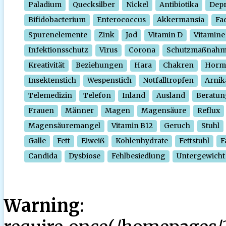
Paladium
Quecksilber
Nickel
Antibiotika
Depr
Bifidobacterium
Enterococcus
Akkermansia
Fa
Spurenelemente
Zink
Jod
Vitamin D
Vitamine
Infektionsschutz
Virus
Corona
Schutzmaßnah
Kreativität
Beziehungen
Hara
Chakren
Horm
Insektenstich
Wespenstich
Notfalltropfen
Arnik
Telemedizin
Telefon
Inland
Ausland
Beratun
Frauen
Männer
Magen
Magensäure
Reflux
Magensäuremangel
Vitamin B12
Geruch
Stuhl
Galle
Fett
Eiweiß
Kohlenhydrate
Fettstuhl
F
Candida
Dysbiose
Fehlbesiedlung
Untergewicht
Warning
: