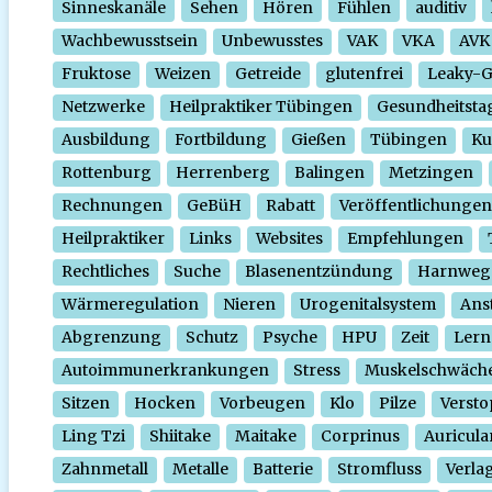
Sinneskanäle
Sehen
Hören
Fühlen
auditiv
Wachbewusstsein
Unbewusstes
VAK
VKA
AVK
Fruktose
Weizen
Getreide
glutenfrei
Leaky-
Netzwerke
Heilpraktiker Tübingen
Gesundheitsta
Ausbildung
Fortbildung
Gießen
Tübingen
Ku
Rottenburg
Herrenberg
Balingen
Metzingen
Rechnungen
GeBüH
Rabatt
Veröffentlichungen
Heilpraktiker
Links
Websites
Empfehlungen
Rechtliches
Suche
Blasenentzündung
Harnweg
Wärmeregulation
Nieren
Urogenitalsystem
Ans
Abgrenzung
Schutz
Psyche
HPU
Zeit
Lern
Autoimmunerkrankungen
Stress
Muskelschwäch
Sitzen
Hocken
Vorbeugen
Klo
Pilze
Verst
Ling Tzi
Shiitake
Maitake
Corprinus
Auricula
Zahnmetall
Metalle
Batterie
Stromfluss
Verla