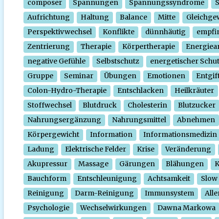
composer
Spannungen
Spannungssyndrome
Aufrichtung
Haltung
Balance
Mitte
Gleichge
Perspektivwechsel
Konflikte
dünnhäutig
empfi
Zentrierung
Therapie
Körpertherapie
Energiear
negative Gefühle
Selbstschutz
energetischer Schu
Gruppe
Seminar
Übungen
Emotionen
Entgif
Colon-Hydro-Therapie
Entschlacken
Heilkräuter
Stoffwechsel
Blutdruck
Cholesterin
Blutzucker
Nahrungsergänzung
Nahrungsmittel
Abnehmen
Körpergewicht
Information
Informationsmedizin
Ladung
Elektrische Felder
Krise
Veränderung
Akupressur
Massage
Gärungen
Blähungen
K
Bauchform
Entschleunigung
Achtsamkeit
Slow
Reinigung
Darm-Reinigung
Immunsystem
Alle
Psychologie
Wechselwirkungen
Dawna Markowa