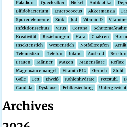
Paladium
Quecksilber
Nickel
Antibiotika
Depr
Bifidobacterium
Enterococcus
Akkermansia
Fa
Spurenelemente
Zink
Jod
Vitamin D
Vitamine
Infektionsschutz
Virus
Corona
Schutzmaßnah
Kreativität
Beziehungen
Hara
Chakren
Horm
Insektenstich
Wespenstich
Notfalltropfen
Arnik
Telemedizin
Telefon
Inland
Ausland
Beratun
Frauen
Männer
Magen
Magensäure
Reflux
Magensäuremangel
Vitamin B12
Geruch
Stuhl
Galle
Fett
Eiweiß
Kohlenhydrate
Fettstuhl
F
Candida
Dysbiose
Fehlbesiedlung
Untergewicht
Archives