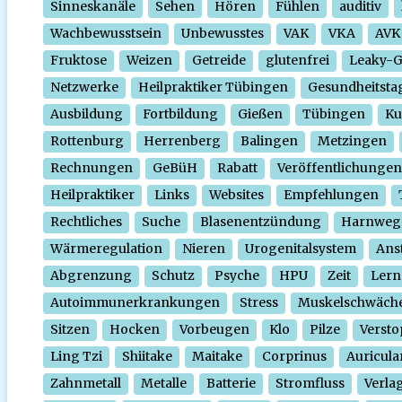
Sinneskanäle
Sehen
Hören
Fühlen
auditiv
Wachbewusstsein
Unbewusstes
VAK
VKA
AVK
Fruktose
Weizen
Getreide
glutenfrei
Leaky-
Netzwerke
Heilpraktiker Tübingen
Gesundheitsta
Ausbildung
Fortbildung
Gießen
Tübingen
Ku
Rottenburg
Herrenberg
Balingen
Metzingen
Rechnungen
GeBüH
Rabatt
Veröffentlichungen
Heilpraktiker
Links
Websites
Empfehlungen
Rechtliches
Suche
Blasenentzündung
Harnweg
Wärmeregulation
Nieren
Urogenitalsystem
Ans
Abgrenzung
Schutz
Psyche
HPU
Zeit
Lern
Autoimmunerkrankungen
Stress
Muskelschwäch
Sitzen
Hocken
Vorbeugen
Klo
Pilze
Verst
Ling Tzi
Shiitake
Maitake
Corprinus
Auricula
Zahnmetall
Metalle
Batterie
Stromfluss
Verla