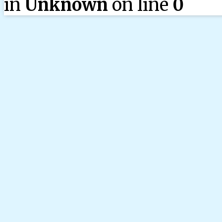
in
Unknown
on line
0