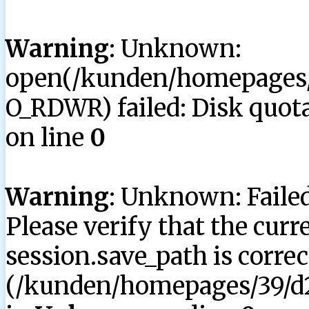
Warning
: Unknown:
open(/kunden/homepages/3
O_RDWR) failed: Disk quota
on line
0
Warning
: Unknown: Failed 
Please verify that the curr
session.save_path is correc
(/kunden/homepages/39/d2