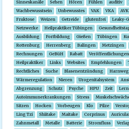
Sinneskanäle
Sehen
Hören
Fühlen
auditiv
Wachbewusstsein
Unbewusstes
VAK
VKA
AVK
Fruktose
Weizen
Getreide
glutenfrei
Leaky-
Netzwerke
Heilpraktiker Tübingen
Gesundheitsta
Ausbildung
Fortbildung
Gießen
Tübingen
Ku
Rottenburg
Herrenberg
Balingen
Metzingen
Rechnungen
GeBüH
Rabatt
Veröffentlichungen
Heilpraktiker
Links
Websites
Empfehlungen
Rechtliches
Suche
Blasenentzündung
Harnweg
Wärmeregulation
Nieren
Urogenitalsystem
Ans
Abgrenzung
Schutz
Psyche
HPU
Zeit
Lern
Autoimmunerkrankungen
Stress
Muskelschwäch
Sitzen
Hocken
Vorbeugen
Klo
Pilze
Verst
Ling Tzi
Shiitake
Maitake
Corprinus
Auricula
Zahnmetall
Metalle
Batterie
Stromfluss
Verla