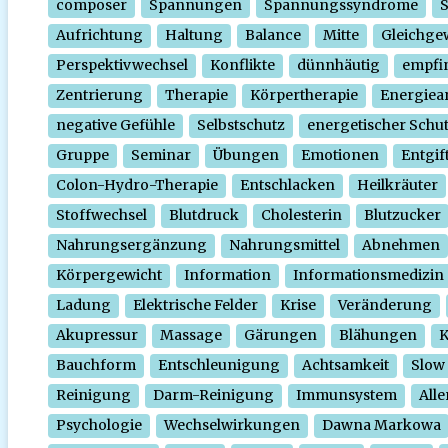
composer
Spannungen
Spannungssyndrome
Aufrichtung
Haltung
Balance
Mitte
Gleichge
Perspektivwechsel
Konflikte
dünnhäutig
empfi
Zentrierung
Therapie
Körpertherapie
Energiear
negative Gefühle
Selbstschutz
energetischer Schu
Gruppe
Seminar
Übungen
Emotionen
Entgif
Colon-Hydro-Therapie
Entschlacken
Heilkräuter
Stoffwechsel
Blutdruck
Cholesterin
Blutzucker
Nahrungsergänzung
Nahrungsmittel
Abnehmen
Körpergewicht
Information
Informationsmedizin
Ladung
Elektrische Felder
Krise
Veränderung
Akupressur
Massage
Gärungen
Blähungen
K
Bauchform
Entschleunigung
Achtsamkeit
Slow
Reinigung
Darm-Reinigung
Immunsystem
Alle
Psychologie
Wechselwirkungen
Dawna Markowa