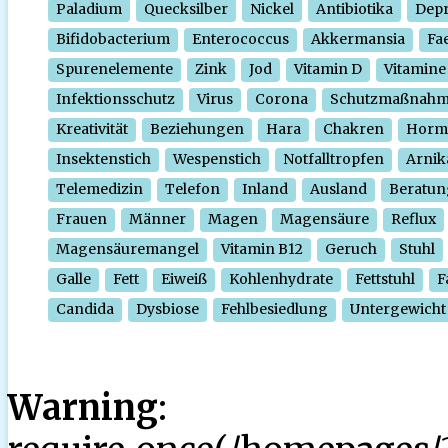
Paladium
Quecksilber
Nickel
Antibiotika
Depr
Bifidobacterium
Enterococcus
Akkermansia
Fa
Spurenelemente
Zink
Jod
Vitamin D
Vitamine
Infektionsschutz
Virus
Corona
Schutzmaßnah
Kreativität
Beziehungen
Hara
Chakren
Horm
Insektenstich
Wespenstich
Notfalltropfen
Arnik
Telemedizin
Telefon
Inland
Ausland
Beratun
Frauen
Männer
Magen
Magensäure
Reflux
Magensäuremangel
Vitamin B12
Geruch
Stuhl
Galle
Fett
Eiweiß
Kohlenhydrate
Fettstuhl
F
Candida
Dysbiose
Fehlbesiedlung
Untergewicht
Warning
: