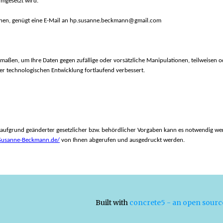
mgesetzt wird.
hen, genügt eine E-Mail an hp.susanne.beckmann@gmail.com
maßen, um Ihre Daten gegen zufällige oder vorsätzliche Manipulationen, teilweisen o
r technologischen Entwicklung fortlaufend verbessert.
fgrund geänderter gesetzlicher bzw. behördlicher Vorgaben kann es notwendig werde
Susanne-Beckmann.de/
von Ihnen abgerufen und ausgedruckt werden.
Built with
concrete5 - an open sour