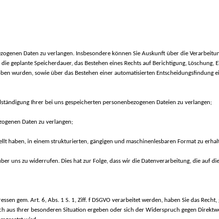
zogenen Daten zu verlangen. Insbesondere können Sie Auskunft über die Verarbeitu
ie geplante Speicherdauer, das Bestehen eines Rechts auf Berichtigung, Löschung, 
oben wurden, sowie über das Bestehen einer automatisierten Entscheidungsfindung ein
llständigung Ihrer bei uns gespeicherten personenbezogenen Dateien zu verlangen;
zogenen Daten zu verlangen;
ellt haben, in einem strukturierten, gängigen und maschinenlesbaren Format zu erha
nüber uns zu widerrufen. Dies hat zur Folge, dass wir die Datenverarbeitung, die auf d
ssen gem. Art. 6, Abs. 1 S. 1, Ziff. f DSGVO verarbeitet werden, haben Sie das Rech
 aus Ihrer besonderen Situation ergeben oder sich der Widerspruch gegen Direktwerb