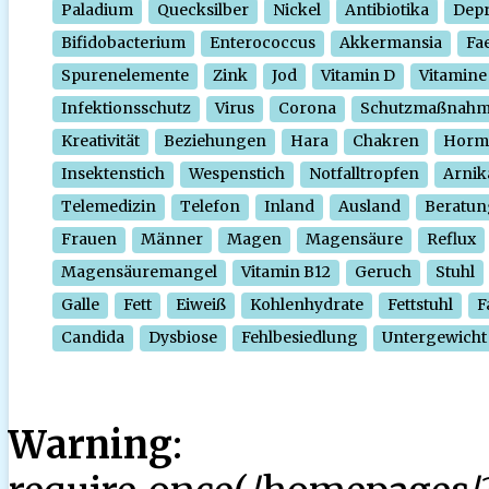
Paladium
Quecksilber
Nickel
Antibiotika
Depr
Bifidobacterium
Enterococcus
Akkermansia
Fa
Spurenelemente
Zink
Jod
Vitamin D
Vitamine
Infektionsschutz
Virus
Corona
Schutzmaßnah
Kreativität
Beziehungen
Hara
Chakren
Horm
Insektenstich
Wespenstich
Notfalltropfen
Arnik
Telemedizin
Telefon
Inland
Ausland
Beratun
Frauen
Männer
Magen
Magensäure
Reflux
Magensäuremangel
Vitamin B12
Geruch
Stuhl
Galle
Fett
Eiweiß
Kohlenhydrate
Fettstuhl
F
Candida
Dysbiose
Fehlbesiedlung
Untergewicht
Warning
: