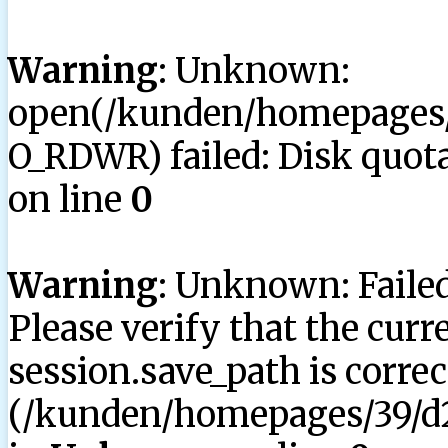
Warning
: Unknown:
open(/kunden/homepages/3
O_RDWR) failed: Disk quota
on line
0
Warning
: Unknown: Failed 
Please verify that the curr
session.save_path is correc
(/kunden/homepages/39/d2