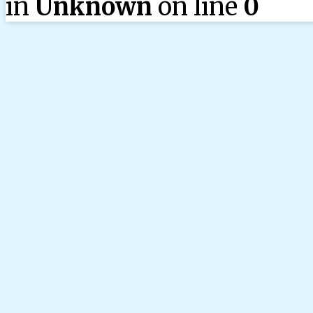
in
Unknown
on line
0