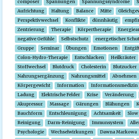
composer
Spannungen
Spannungssyndrome
Aufrichtung
Haltung
Balance
Mitte
Gleichge
Perspektivwechsel
Konflikte
dünnhäutig
empfi
Zentrierung
Therapie
Körpertherapie
Energiear
negative Gefühle
Selbstschutz
energetischer Schu
Gruppe
Seminar
Übungen
Emotionen
Entgif
Colon-Hydro-Therapie
Entschlacken
Heilkräuter
Stoffwechsel
Blutdruck
Cholesterin
Blutzucker
Nahrungsergänzung
Nahrungsmittel
Abnehmen
Körpergewicht
Information
Informationsmedizin
Ladung
Elektrische Felder
Krise
Veränderung
Akupressur
Massage
Gärungen
Blähungen
K
Bauchform
Entschleunigung
Achtsamkeit
Slow
Reinigung
Darm-Reinigung
Immunsystem
Alle
Psychologie
Wechselwirkungen
Dawna Markowa