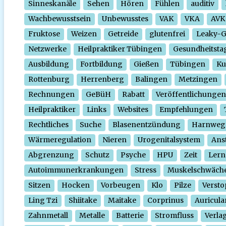
Sinneskanäle
Sehen
Hören
Fühlen
auditiv
Wachbewusstsein
Unbewusstes
VAK
VKA
AVK
Fruktose
Weizen
Getreide
glutenfrei
Leaky-
Netzwerke
Heilpraktiker Tübingen
Gesundheitsta
Ausbildung
Fortbildung
Gießen
Tübingen
Ku
Rottenburg
Herrenberg
Balingen
Metzingen
Rechnungen
GeBüH
Rabatt
Veröffentlichungen
Heilpraktiker
Links
Websites
Empfehlungen
Rechtliches
Suche
Blasenentzündung
Harnweg
Wärmeregulation
Nieren
Urogenitalsystem
Ans
Abgrenzung
Schutz
Psyche
HPU
Zeit
Lern
Autoimmunerkrankungen
Stress
Muskelschwäch
Sitzen
Hocken
Vorbeugen
Klo
Pilze
Verst
Ling Tzi
Shiitake
Maitake
Corprinus
Auricula
Zahnmetall
Metalle
Batterie
Stromfluss
Verla