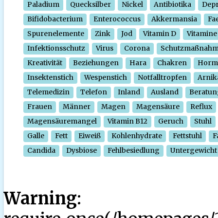
Paladium
Quecksilber
Nickel
Antibiotika
Depr
Bifidobacterium
Enterococcus
Akkermansia
Fa
Spurenelemente
Zink
Jod
Vitamin D
Vitamine
Infektionsschutz
Virus
Corona
Schutzmaßnah
Kreativität
Beziehungen
Hara
Chakren
Horm
Insektenstich
Wespenstich
Notfalltropfen
Arnik
Telemedizin
Telefon
Inland
Ausland
Beratun
Frauen
Männer
Magen
Magensäure
Reflux
Magensäuremangel
Vitamin B12
Geruch
Stuhl
Galle
Fett
Eiweiß
Kohlenhydrate
Fettstuhl
F
Candida
Dysbiose
Fehlbesiedlung
Untergewicht
Warning
: