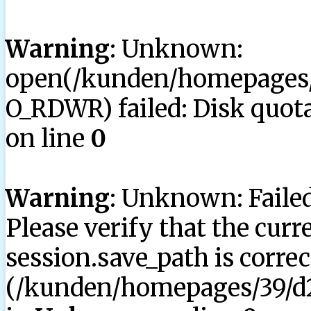
Warning
: Unknown:
open(/kunden/homepages/3
O_RDWR) failed: Disk quota
on line
0
Warning
: Unknown: Failed 
Please verify that the curr
session.save_path is correc
(/kunden/homepages/39/d2