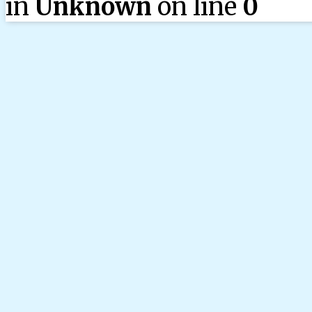
in
Unknown
on line
0