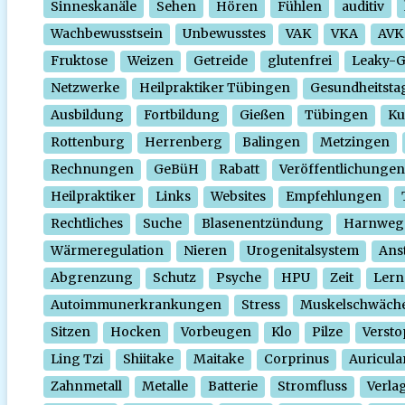
Sinneskanäle
Sehen
Hören
Fühlen
auditiv
Wachbewusstsein
Unbewusstes
VAK
VKA
AVK
Fruktose
Weizen
Getreide
glutenfrei
Leaky-
Netzwerke
Heilpraktiker Tübingen
Gesundheitsta
Ausbildung
Fortbildung
Gießen
Tübingen
Ku
Rottenburg
Herrenberg
Balingen
Metzingen
Rechnungen
GeBüH
Rabatt
Veröffentlichungen
Heilpraktiker
Links
Websites
Empfehlungen
Rechtliches
Suche
Blasenentzündung
Harnweg
Wärmeregulation
Nieren
Urogenitalsystem
Ans
Abgrenzung
Schutz
Psyche
HPU
Zeit
Lern
Autoimmunerkrankungen
Stress
Muskelschwäch
Sitzen
Hocken
Vorbeugen
Klo
Pilze
Verst
Ling Tzi
Shiitake
Maitake
Corprinus
Auricula
Zahnmetall
Metalle
Batterie
Stromfluss
Verla