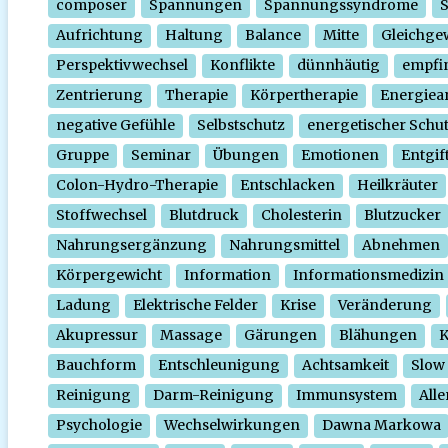
composer
Spannungen
Spannungssyndrome
Aufrichtung
Haltung
Balance
Mitte
Gleichge
Perspektivwechsel
Konflikte
dünnhäutig
empfi
Zentrierung
Therapie
Körpertherapie
Energiear
negative Gefühle
Selbstschutz
energetischer Schu
Gruppe
Seminar
Übungen
Emotionen
Entgif
Colon-Hydro-Therapie
Entschlacken
Heilkräuter
Stoffwechsel
Blutdruck
Cholesterin
Blutzucker
Nahrungsergänzung
Nahrungsmittel
Abnehmen
Körpergewicht
Information
Informationsmedizin
Ladung
Elektrische Felder
Krise
Veränderung
Akupressur
Massage
Gärungen
Blähungen
K
Bauchform
Entschleunigung
Achtsamkeit
Slow
Reinigung
Darm-Reinigung
Immunsystem
Alle
Psychologie
Wechselwirkungen
Dawna Markowa