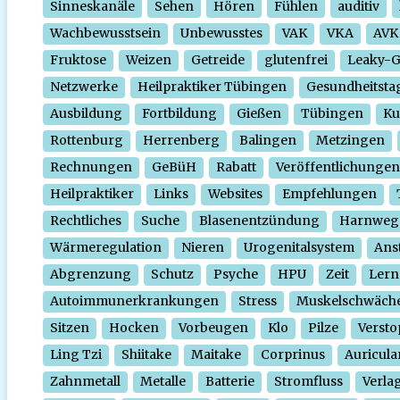
Sinneskanäle
Sehen
Hören
Fühlen
auditiv
Wachbewusstsein
Unbewusstes
VAK
VKA
AVK
Fruktose
Weizen
Getreide
glutenfrei
Leaky-
Netzwerke
Heilpraktiker Tübingen
Gesundheitsta
Ausbildung
Fortbildung
Gießen
Tübingen
Ku
Rottenburg
Herrenberg
Balingen
Metzingen
Rechnungen
GeBüH
Rabatt
Veröffentlichungen
Heilpraktiker
Links
Websites
Empfehlungen
Rechtliches
Suche
Blasenentzündung
Harnweg
Wärmeregulation
Nieren
Urogenitalsystem
Ans
Abgrenzung
Schutz
Psyche
HPU
Zeit
Lern
Autoimmunerkrankungen
Stress
Muskelschwäch
Sitzen
Hocken
Vorbeugen
Klo
Pilze
Verst
Ling Tzi
Shiitake
Maitake
Corprinus
Auricula
Zahnmetall
Metalle
Batterie
Stromfluss
Verla