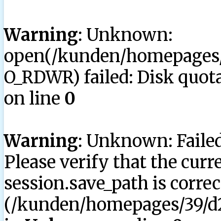
Warning
: Unknown:
open(/kunden/homepages/3
O_RDWR) failed: Disk quota
on line
0
Warning
: Unknown: Failed 
Please verify that the curr
session.save_path is correc
(/kunden/homepages/39/d2