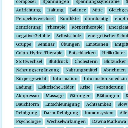
composer
Spannungen
Spannungssyndrome
Aufrichtung
Haltung
Balance
Mitte
Gleichge
Perspektivwechsel
Konflikte
dünnhäutig
empfi
Zentrierung
Therapie
Körpertherapie
Energiear
negative Gefühle
Selbstschutz
energetischer Schu
Gruppe
Seminar
Übungen
Emotionen
Entgif
Colon-Hydro-Therapie
Entschlacken
Heilkräuter
Stoffwechsel
Blutdruck
Cholesterin
Blutzucker
Nahrungsergänzung
Nahrungsmittel
Abnehmen
Körpergewicht
Information
Informationsmedizin
Ladung
Elektrische Felder
Krise
Veränderung
Akupressur
Massage
Gärungen
Blähungen
K
Bauchform
Entschleunigung
Achtsamkeit
Slow
Reinigung
Darm-Reinigung
Immunsystem
Alle
Psychologie
Wechselwirkungen
Dawna Markowa