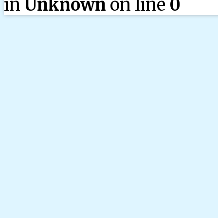
in
Unknown
on line
0