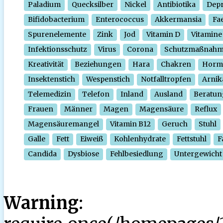
Paladium
Quecksilber
Nickel
Antibiotika
Depr
Bifidobacterium
Enterococcus
Akkermansia
Fa
Spurenelemente
Zink
Jod
Vitamin D
Vitamine
Infektionsschutz
Virus
Corona
Schutzmaßnah
Kreativität
Beziehungen
Hara
Chakren
Horm
Insektenstich
Wespenstich
Notfalltropfen
Arnik
Telemedizin
Telefon
Inland
Ausland
Beratun
Frauen
Männer
Magen
Magensäure
Reflux
Magensäuremangel
Vitamin B12
Geruch
Stuhl
Galle
Fett
Eiweiß
Kohlenhydrate
Fettstuhl
F
Candida
Dysbiose
Fehlbesiedlung
Untergewicht
Warning
: