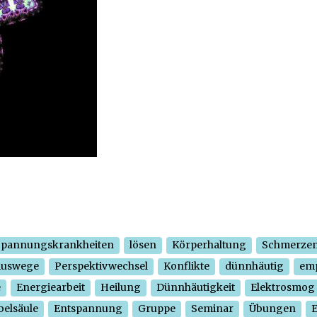
Spannungskrankheiten
lösen
Körperhaltung
Schmerze
Auswege
Perspektivwechsel
Konflikte
dünnhäutig
em
e
Energiearbeit
Heilung
Dünnhäutigkeit
Elektrosmog
belsäule
Entspannung
Gruppe
Seminar
Übungen