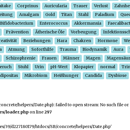
itake
Corprinus
Auricularia
Trauer
Verlust
Zahnhe
eitung
Amalgam
Gold
Titan
Stahl
Paladium
Quec
Bifidobacterium
Enterococcus
Akkermansia
Faecalibac
Prävention
Ätherische Öle
Vorbeugung
Infektionssc
eativität
Beziehungen
Hara
Chakren
Hormone
We
a
Atmung
Soforthilfe
Trauma
Biodynamik
Aura
Schizophrenie
Frauen
Männer
Magen
Magensäu
eruch
Stuhl
Urin
pH-Wert
Klopapier
normal
Tri
dipositas
Mikrobiom
Heißhunger
Candida
Dysbiose
crete/helpers/Date.php): failed to open stream: No such file or 
es/loader.php
on line
297
ges/39/d227180179/htdocs/SB/concrete/helpers/Date.php'