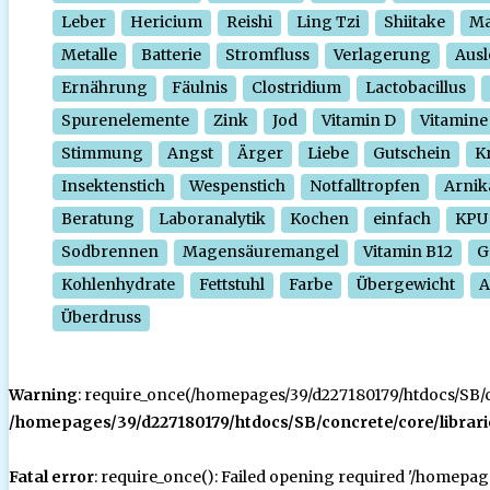
Leber
Hericium
Reishi
Ling Tzi
Shiitake
Ma
Metalle
Batterie
Stromfluss
Verlagerung
Ausl
Ernährung
Fäulnis
Clostridium
Lactobacillus
Spurenelemente
Zink
Jod
Vitamin D
Vitamine
Stimmung
Angst
Ärger
Liebe
Gutschein
Kr
Insektenstich
Wespenstich
Notfalltropfen
Arnik
Beratung
Laboranalytik
Kochen
einfach
KPU
Sodbrennen
Magensäuremangel
Vitamin B12
G
Kohlenhydrate
Fettstuhl
Farbe
Übergewicht
A
Überdruss
Warning
: require_once(/homepages/39/d227180179/htdocs/SB/con
/homepages/39/d227180179/htdocs/SB/concrete/core/librari
Fatal error
: require_once(): Failed opening required '/homepa