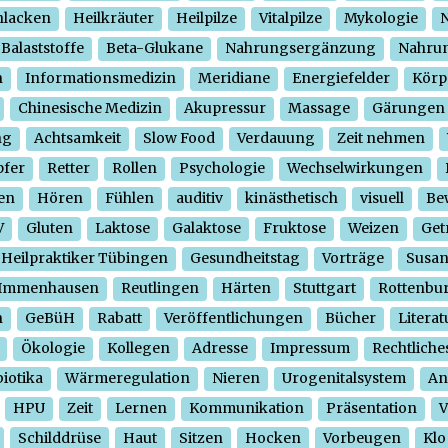
hlacken
Heilkräuter
Heilpilze
Vitalpilze
Mykologie
N
Balaststoffe
Beta-Glukane
Nahrungsergänzung
Nahrun
n
Informationsmedizin
Meridiane
Energiefelder
Körp
Chinesische Medizin
Akupressur
Massage
Gärungen
ng
Achtsamkeit
Slow Food
Verdauung
Zeit nehmen
pfer
Retter
Rollen
Psychologie
Wechselwirkungen
en
Hören
Fühlen
auditiv
kinästhetisch
visuell
Be
V
Gluten
Laktose
Galaktose
Fruktose
Weizen
Get
Heilpraktiker Tübingen
Gesundheitstag
Vorträge
Susa
Immenhausen
Reutlingen
Härten
Stuttgart
Rottenbu
n
GeBüH
Rabatt
Veröffentlichungen
Bücher
Literat
Ökologie
Kollegen
Adresse
Impressum
Rechtliche
iotika
Wärmeregulation
Nieren
Urogenitalsystem
An
HPU
Zeit
Lernen
Kommunikation
Präsentation
V
Schilddrüse
Haut
Sitzen
Hocken
Vorbeugen
Klo