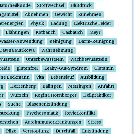
aturheilkunde
Stoffwechsel
Blutdruck
gsmittel
Abnehmen
Gewicht
Zunehmen
erenergien
Physik
Ladung
Elektrische Felder
Blähungen
Kotbauch
Gasbauch
Meyr
Wasser-Anwendung
Reinigung
Darm-Reinigung
Dawna Markowa
Wahrnehmung
wusstsein
Unterbewusstsein
Wachbewusstsein
reide
glutenfrei
Leaky-Gut-Syndrom
Glutamin
nne Beckmann
Vita
Lebenslauf
Ausbildung
rg
Herrenberg
Balingen
Metzingen
Anfahrt
ur
Wurzeln
Regina Hornberger
Heilpraktiker
s
Suche
Blasenentzündung
steckung
Psychosomatik
Revierkonflikt
erstehen
Autoimmunerkrankungen
Stress
Pilze
Verstopfung
Durchfall
Entzündung