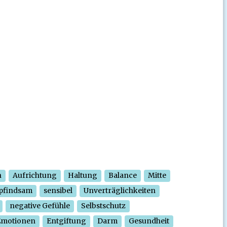
n
Aufrichtung
Haltung
Balance
Mitte
pfindsam
sensibel
Unverträglichkeiten
negative Gefühle
Selbstschutz
Emotionen
Entgiftung
Darm
Gesundheit