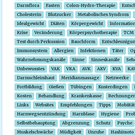
Darmflora
Fasten
Colon-Hydro-Therapie
Entsc
Cholesterin
Blutzucker
Metabolisches Syndrom
Idealgewicht
Diäten
Körpergewicht
Informatio
Krise
Veränderung
Körperpsychotherapie
TCM
Test durch Perkussion
Bauchform
Entschleunigu
Immunsystem
Allergien
Infektionen
Täter
O
Wahrnehmungskanäle
Sinne
Sinneskanäle
Seh
Unbewusstes
VAK
VKA
AVK
AKV
KVA
KA
Darmschleimhaut
Meridianmassage
Netzwerke
Fortbildung
Gießen
Tübingen
Kusterdingen
Kosten
Behandlung
Krankenkasse
Rechnunge
Links
Websites
Empfehlungen
Tipps
Mobiität
Harnwegsentzündung
Harnblase
Hygiene
Prob
Selbstbehauptung
Abgrenzung
Schutz
Psyche
Muskelschwäche
Müdigkeit
Unruhe
Hashimoto