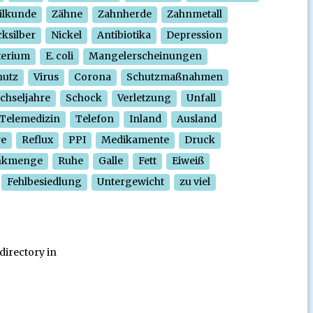
ilkunde
Zähne
Zahnherde
Zahnmetall
ksilber
Nickel
Antibiotika
Depression
terium
E. coli
Mangelerscheinungen
hutz
Virus
Corona
Schutzmaßnahmen
chseljahre
Schock
Verletzung
Unfall
Telemedizin
Telefon
Inland
Ausland
re
Reflux
PPI
Medikamente
Druck
nkmenge
Ruhe
Galle
Fett
Eiweiß
Fehlbesiedlung
Untergewicht
zu viel
directory in