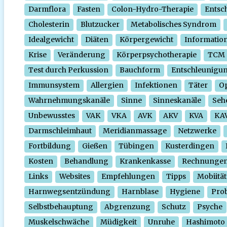
Darmflora
Fasten
Colon-Hydro-Therapie
Entsc
Cholesterin
Blutzucker
Metabolisches Syndrom
Idealgewicht
Diäten
Körpergewicht
Informatio
Krise
Veränderung
Körperpsychotherapie
TCM
Test durch Perkussion
Bauchform
Entschleunigu
Immunsystem
Allergien
Infektionen
Täter
O
Wahrnehmungskanäle
Sinne
Sinneskanäle
Seh
Unbewusstes
VAK
VKA
AVK
AKV
KVA
KA
Darmschleimhaut
Meridianmassage
Netzwerke
Fortbildung
Gießen
Tübingen
Kusterdingen
Kosten
Behandlung
Krankenkasse
Rechnunge
Links
Websites
Empfehlungen
Tipps
Mobiität
Harnwegsentzündung
Harnblase
Hygiene
Prob
Selbstbehauptung
Abgrenzung
Schutz
Psyche
Muskelschwäche
Müdigkeit
Unruhe
Hashimoto