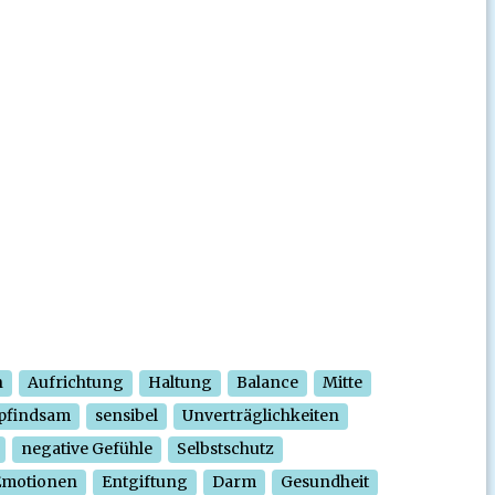
n
Aufrichtung
Haltung
Balance
Mitte
pfindsam
sensibel
Unverträglichkeiten
negative Gefühle
Selbstschutz
Emotionen
Entgiftung
Darm
Gesundheit