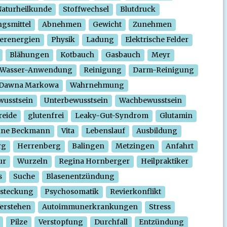
aturheilkunde
Stoffwechsel
Blutdruck
gsmittel
Abnehmen
Gewicht
Zunehmen
erenergien
Physik
Ladung
Elektrische Felder
Blähungen
Kotbauch
Gasbauch
Meyr
Wasser-Anwendung
Reinigung
Darm-Reinigung
Dawna Markowa
Wahrnehmung
wusstsein
Unterbewusstsein
Wachbewusstsein
reide
glutenfrei
Leaky-Gut-Syndrom
Glutamin
nne Beckmann
Vita
Lebenslauf
Ausbildung
rg
Herrenberg
Balingen
Metzingen
Anfahrt
ur
Wurzeln
Regina Hornberger
Heilpraktiker
s
Suche
Blasenentzündung
steckung
Psychosomatik
Revierkonflikt
erstehen
Autoimmunerkrankungen
Stress
Pilze
Verstopfung
Durchfall
Entzündung