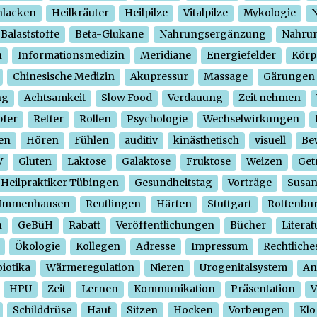
hlacken
Heilkräuter
Heilpilze
Vitalpilze
Mykologie
N
Balaststoffe
Beta-Glukane
Nahrungsergänzung
Nahrun
n
Informationsmedizin
Meridiane
Energiefelder
Körp
Chinesische Medizin
Akupressur
Massage
Gärungen
ng
Achtsamkeit
Slow Food
Verdauung
Zeit nehmen
pfer
Retter
Rollen
Psychologie
Wechselwirkungen
en
Hören
Fühlen
auditiv
kinästhetisch
visuell
Be
V
Gluten
Laktose
Galaktose
Fruktose
Weizen
Get
Heilpraktiker Tübingen
Gesundheitstag
Vorträge
Susa
Immenhausen
Reutlingen
Härten
Stuttgart
Rottenbu
n
GeBüH
Rabatt
Veröffentlichungen
Bücher
Literat
Ökologie
Kollegen
Adresse
Impressum
Rechtliche
iotika
Wärmeregulation
Nieren
Urogenitalsystem
An
HPU
Zeit
Lernen
Kommunikation
Präsentation
V
Schilddrüse
Haut
Sitzen
Hocken
Vorbeugen
Klo