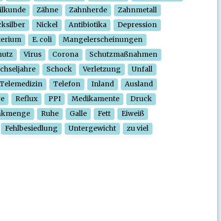
ilkunde
Zähne
Zahnherde
Zahnmetall
ksilber
Nickel
Antibiotika
Depression
terium
E. coli
Mangelerscheinungen
hutz
Virus
Corona
Schutzmaßnahmen
chseljahre
Schock
Verletzung
Unfall
Telemedizin
Telefon
Inland
Ausland
re
Reflux
PPI
Medikamente
Druck
nkmenge
Ruhe
Galle
Fett
Eiweiß
Fehlbesiedlung
Untergewicht
zu viel