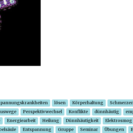
Spannungskrankheiten
lösen
Körperhaltung
Schmerze
Auswege
Perspektivwechsel
Konflikte
dünnhäutig
em
e
Energiearbeit
Heilung
Dünnhäutigkeit
Elektrosmog
belsäule
Entspannung
Gruppe
Seminar
Übungen