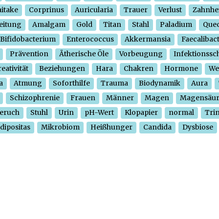
itake
Corprinus
Auricularia
Trauer
Verlust
Zahnhe
eitung
Amalgam
Gold
Titan
Stahl
Paladium
Quec
Bifidobacterium
Enterococcus
Akkermansia
Faecalibac
Prävention
Ätherische Öle
Vorbeugung
Infektionssc
eativität
Beziehungen
Hara
Chakren
Hormone
We
a
Atmung
Soforthilfe
Trauma
Biodynamik
Aura
Schizophrenie
Frauen
Männer
Magen
Magensäu
eruch
Stuhl
Urin
pH-Wert
Klopapier
normal
Tri
dipositas
Mikrobiom
Heißhunger
Candida
Dysbiose