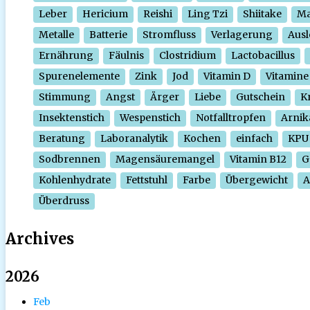
Leber
Hericium
Reishi
Ling Tzi
Shiitake
Ma
Metalle
Batterie
Stromfluss
Verlagerung
Ausl
Ernährung
Fäulnis
Clostridium
Lactobacillus
Spurenelemente
Zink
Jod
Vitamin D
Vitamine
Stimmung
Angst
Ärger
Liebe
Gutschein
Kr
Insektenstich
Wespenstich
Notfalltropfen
Arnik
Beratung
Laboranalytik
Kochen
einfach
KPU
Sodbrennen
Magensäuremangel
Vitamin B12
G
Kohlenhydrate
Fettstuhl
Farbe
Übergewicht
A
Überdruss
Archives
2026
Feb