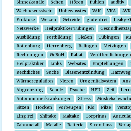
Sinneskanäle
Sehen
Hören
Fühlen
auditiv
Wachbewusstsein
Unbewusstes
VAK
VKA
AVK
Fruktose
Weizen
Getreide
glutenfrei
Leaky-
Netzwerke
Heilpraktiker Tübingen
Gesundheitsta
Ausbildung
Fortbildung
Gießen
Tübingen
Ku
Rottenburg
Herrenberg
Balingen
Metzingen
Rechnungen
GeBüH
Rabatt
Veröffentlichungen
Heilpraktiker
Links
Websites
Empfehlungen
Rechtliches
Suche
Blasenentzündung
Harnweg
Wärmeregulation
Nieren
Urogenitalsystem
Ans
Abgrenzung
Schutz
Psyche
HPU
Zeit
Lern
Autoimmunerkrankungen
Stress
Muskelschwäch
Sitzen
Hocken
Vorbeugen
Klo
Pilze
Verst
Ling Tzi
Shiitake
Maitake
Corprinus
Auricula
Zahnmetall
Metalle
Batterie
Stromfluss
Verla