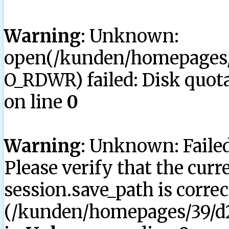
Warning
: Unknown:
open(/kunden/homepages/3
O_RDWR) failed: Disk quota
on line
0
Warning
: Unknown: Failed 
Please verify that the curr
session.save_path is correc
(/kunden/homepages/39/d2