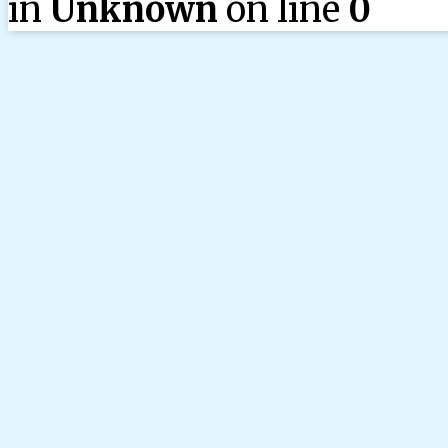
in
Unknown
on line
0