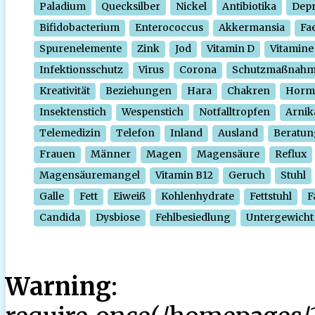
Paladium
Quecksilber
Nickel
Antibiotika
Depr
Bifidobacterium
Enterococcus
Akkermansia
Fa
Spurenelemente
Zink
Jod
Vitamin D
Vitamine
Infektionsschutz
Virus
Corona
Schutzmaßnah
Kreativität
Beziehungen
Hara
Chakren
Horm
Insektenstich
Wespenstich
Notfalltropfen
Arnik
Telemedizin
Telefon
Inland
Ausland
Beratun
Frauen
Männer
Magen
Magensäure
Reflux
Magensäuremangel
Vitamin B12
Geruch
Stuhl
Galle
Fett
Eiweiß
Kohlenhydrate
Fettstuhl
F
Candida
Dysbiose
Fehlbesiedlung
Untergewicht
Warning
: