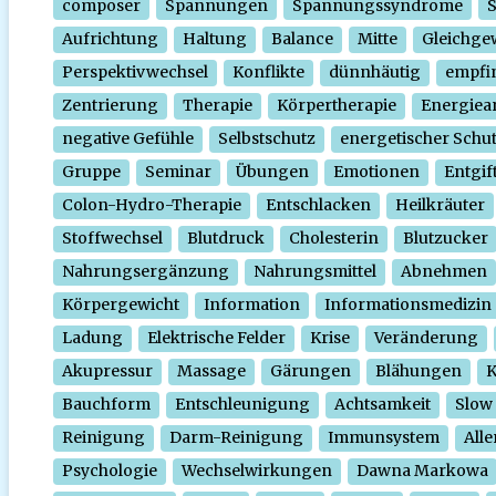
composer
Spannungen
Spannungssyndrome
Aufrichtung
Haltung
Balance
Mitte
Gleichge
Perspektivwechsel
Konflikte
dünnhäutig
empfi
Zentrierung
Therapie
Körpertherapie
Energiear
negative Gefühle
Selbstschutz
energetischer Schu
Gruppe
Seminar
Übungen
Emotionen
Entgif
Colon-Hydro-Therapie
Entschlacken
Heilkräuter
Stoffwechsel
Blutdruck
Cholesterin
Blutzucker
Nahrungsergänzung
Nahrungsmittel
Abnehmen
Körpergewicht
Information
Informationsmedizin
Ladung
Elektrische Felder
Krise
Veränderung
Akupressur
Massage
Gärungen
Blähungen
K
Bauchform
Entschleunigung
Achtsamkeit
Slow
Reinigung
Darm-Reinigung
Immunsystem
Alle
Psychologie
Wechselwirkungen
Dawna Markowa