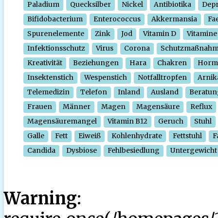
Paladium
Quecksilber
Nickel
Antibiotika
Depr
Bifidobacterium
Enterococcus
Akkermansia
Fa
Spurenelemente
Zink
Jod
Vitamin D
Vitamine
Infektionsschutz
Virus
Corona
Schutzmaßnah
Kreativität
Beziehungen
Hara
Chakren
Horm
Insektenstich
Wespenstich
Notfalltropfen
Arnik
Telemedizin
Telefon
Inland
Ausland
Beratun
Frauen
Männer
Magen
Magensäure
Reflux
Magensäuremangel
Vitamin B12
Geruch
Stuhl
Galle
Fett
Eiweiß
Kohlenhydrate
Fettstuhl
F
Candida
Dysbiose
Fehlbesiedlung
Untergewicht
Warning
: