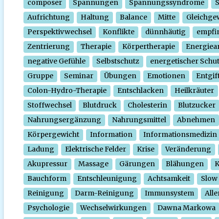
composer
Spannungen
Spannungssyndrome
Aufrichtung
Haltung
Balance
Mitte
Gleichge
Perspektivwechsel
Konflikte
dünnhäutig
empfi
Zentrierung
Therapie
Körpertherapie
Energiear
negative Gefühle
Selbstschutz
energetischer Schu
Gruppe
Seminar
Übungen
Emotionen
Entgif
Colon-Hydro-Therapie
Entschlacken
Heilkräuter
Stoffwechsel
Blutdruck
Cholesterin
Blutzucker
Nahrungsergänzung
Nahrungsmittel
Abnehmen
Körpergewicht
Information
Informationsmedizin
Ladung
Elektrische Felder
Krise
Veränderung
Akupressur
Massage
Gärungen
Blähungen
K
Bauchform
Entschleunigung
Achtsamkeit
Slow
Reinigung
Darm-Reinigung
Immunsystem
Alle
Psychologie
Wechselwirkungen
Dawna Markowa