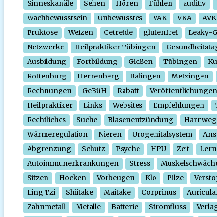
Sinneskanäle
Sehen
Hören
Fühlen
auditiv
Wachbewusstsein
Unbewusstes
VAK
VKA
AVK
Fruktose
Weizen
Getreide
glutenfrei
Leaky-
Netzwerke
Heilpraktiker Tübingen
Gesundheitsta
Ausbildung
Fortbildung
Gießen
Tübingen
Ku
Rottenburg
Herrenberg
Balingen
Metzingen
Rechnungen
GeBüH
Rabatt
Veröffentlichungen
Heilpraktiker
Links
Websites
Empfehlungen
Rechtliches
Suche
Blasenentzündung
Harnweg
Wärmeregulation
Nieren
Urogenitalsystem
Ans
Abgrenzung
Schutz
Psyche
HPU
Zeit
Lern
Autoimmunerkrankungen
Stress
Muskelschwäch
Sitzen
Hocken
Vorbeugen
Klo
Pilze
Verst
Ling Tzi
Shiitake
Maitake
Corprinus
Auricula
Zahnmetall
Metalle
Batterie
Stromfluss
Verla