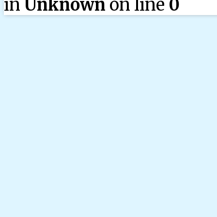
in
Unknown
on line
0