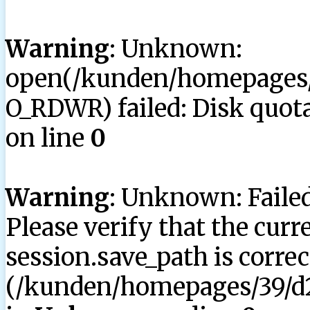
Warning
: Unknown:
open(/kunden/homepages/3
O_RDWR) failed: Disk quota
on line
0
Warning
: Unknown: Failed 
Please verify that the curr
session.save_path is correc
(/kunden/homepages/39/d2