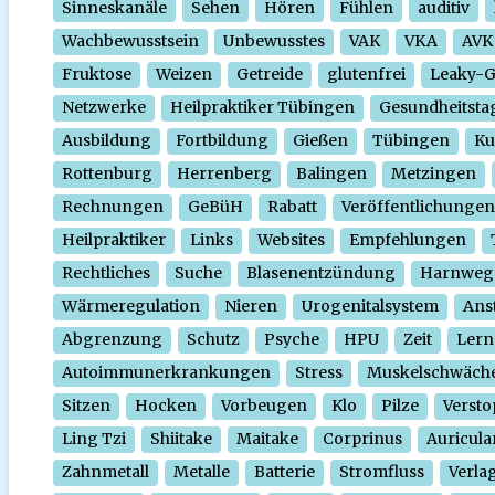
Sinneskanäle
Sehen
Hören
Fühlen
auditiv
Wachbewusstsein
Unbewusstes
VAK
VKA
AVK
Fruktose
Weizen
Getreide
glutenfrei
Leaky-
Netzwerke
Heilpraktiker Tübingen
Gesundheitsta
Ausbildung
Fortbildung
Gießen
Tübingen
Ku
Rottenburg
Herrenberg
Balingen
Metzingen
Rechnungen
GeBüH
Rabatt
Veröffentlichungen
Heilpraktiker
Links
Websites
Empfehlungen
Rechtliches
Suche
Blasenentzündung
Harnweg
Wärmeregulation
Nieren
Urogenitalsystem
Ans
Abgrenzung
Schutz
Psyche
HPU
Zeit
Lern
Autoimmunerkrankungen
Stress
Muskelschwäch
Sitzen
Hocken
Vorbeugen
Klo
Pilze
Verst
Ling Tzi
Shiitake
Maitake
Corprinus
Auricula
Zahnmetall
Metalle
Batterie
Stromfluss
Verla