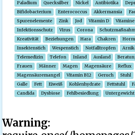
Paladium
Quecksilber
Nickel
Antibiotika
Depr
Bifidobacterium
Enterococcus
Akkermansia
Fa
Spurenelemente
Zink
Jod
Vitamin D
Vitamine
Infektionsschutz
Virus
Corona
Schutzmaßnah
Kreativität
Beziehungen
Hara
Chakren
Horm
Insektenstich
Wespenstich
Notfalltropfen
Arnik
Telemedizin
Telefon
Inland
Ausland
Beratun
Frauen
Männer
Magen
Magensäure
Reflux
Magensäuremangel
Vitamin B12
Geruch
Stuhl
Galle
Fett
Eiweiß
Kohlenhydrate
Fettstuhl
F
Candida
Dysbiose
Fehlbesiedlung
Untergewicht
Warning
: