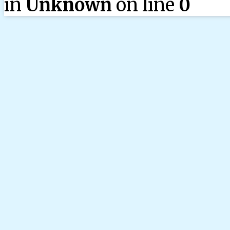
in
Unknown
on line
0