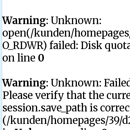
Warning
: Unknown:
open(/kunden/homepages/3
O_RDWR) failed: Disk quota
on line
0
Warning
: Unknown: Failed 
Please verify that the curr
session.save_path is correc
(/kunden/homepages/39/d2