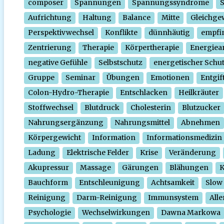
composer
Spannungen
Spannungssyndrome
Aufrichtung
Haltung
Balance
Mitte
Gleichge
Perspektivwechsel
Konflikte
dünnhäutig
empfi
Zentrierung
Therapie
Körpertherapie
Energiear
negative Gefühle
Selbstschutz
energetischer Schu
Gruppe
Seminar
Übungen
Emotionen
Entgif
Colon-Hydro-Therapie
Entschlacken
Heilkräuter
Stoffwechsel
Blutdruck
Cholesterin
Blutzucker
Nahrungsergänzung
Nahrungsmittel
Abnehmen
Körpergewicht
Information
Informationsmedizin
Ladung
Elektrische Felder
Krise
Veränderung
Akupressur
Massage
Gärungen
Blähungen
K
Bauchform
Entschleunigung
Achtsamkeit
Slow
Reinigung
Darm-Reinigung
Immunsystem
Alle
Psychologie
Wechselwirkungen
Dawna Markowa