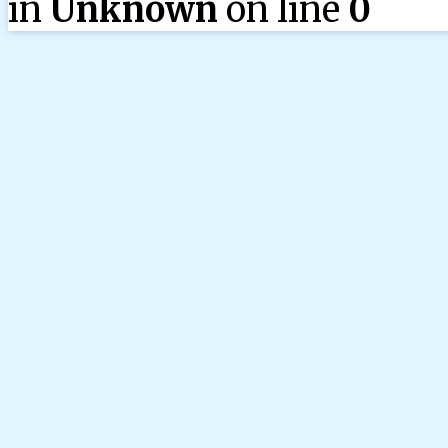
in
Unknown
on line
0