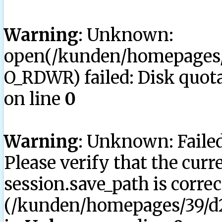
Warning
: Unknown:
open(/kunden/homepages/3
O_RDWR) failed: Disk quota
on line
0
Warning
: Unknown: Failed 
Please verify that the curr
session.save_path is correc
(/kunden/homepages/39/d2