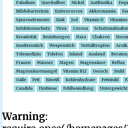
Paladium
Quecksilber
Nickel
Antibiotika
Depr
Bifidobacterium
Enterococcus
Akkermansia
Fa
Spurenelemente
Zink
Jod
Vitamin D
Vitamine
Infektionsschutz
Virus
Corona
Schutzmaßnah
Kreativität
Beziehungen
Hara
Chakren
Horm
Insektenstich
Wespenstich
Notfalltropfen
Arnik
Telemedizin
Telefon
Inland
Ausland
Beratun
Frauen
Männer
Magen
Magensäure
Reflux
Magensäuremangel
Vitamin B12
Geruch
Stuhl
Galle
Fett
Eiweiß
Kohlenhydrate
Fettstuhl
F
Candida
Dysbiose
Fehlbesiedlung
Untergewicht
Warning
: