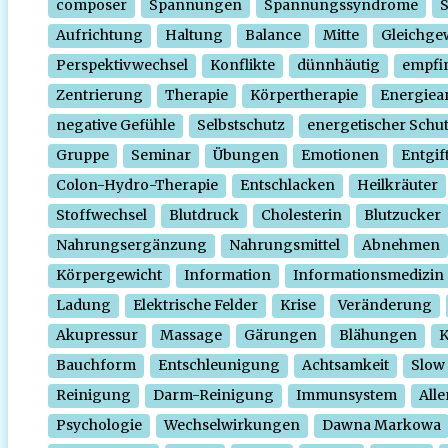
composer
Spannungen
Spannungssyndrome
Aufrichtung
Haltung
Balance
Mitte
Gleichge
Perspektivwechsel
Konflikte
dünnhäutig
empfi
Zentrierung
Therapie
Körpertherapie
Energiear
negative Gefühle
Selbstschutz
energetischer Schu
Gruppe
Seminar
Übungen
Emotionen
Entgif
Colon-Hydro-Therapie
Entschlacken
Heilkräuter
Stoffwechsel
Blutdruck
Cholesterin
Blutzucker
Nahrungsergänzung
Nahrungsmittel
Abnehmen
Körpergewicht
Information
Informationsmedizin
Ladung
Elektrische Felder
Krise
Veränderung
Akupressur
Massage
Gärungen
Blähungen
K
Bauchform
Entschleunigung
Achtsamkeit
Slow
Reinigung
Darm-Reinigung
Immunsystem
Alle
Psychologie
Wechselwirkungen
Dawna Markowa