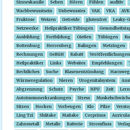
Sinneskanäle
Sehen
Hören
Fühlen
auditiv
Wachbewusstsein
Unbewusstes
VAK
VKA
AVK
Fruktose
Weizen
Getreide
glutenfrei
Leaky-
Netzwerke
Heilpraktiker Tübingen
Gesundheitsta
Ausbildung
Fortbildung
Gießen
Tübingen
Ku
Rottenburg
Herrenberg
Balingen
Metzingen
Rechnungen
GeBüH
Rabatt
Veröffentlichungen
Heilpraktiker
Links
Websites
Empfehlungen
Rechtliches
Suche
Blasenentzündung
Harnweg
Wärmeregulation
Nieren
Urogenitalsystem
Ans
Abgrenzung
Schutz
Psyche
HPU
Zeit
Lern
Autoimmunerkrankungen
Stress
Muskelschwäch
Sitzen
Hocken
Vorbeugen
Klo
Pilze
Verst
Ling Tzi
Shiitake
Maitake
Corprinus
Auricula
Zahnmetall
Metalle
Batterie
Stromfluss
Verla