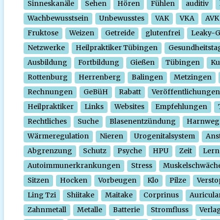
Sinneskanäle
Sehen
Hören
Fühlen
auditiv
Wachbewusstsein
Unbewusstes
VAK
VKA
AVK
Fruktose
Weizen
Getreide
glutenfrei
Leaky-
Netzwerke
Heilpraktiker Tübingen
Gesundheitsta
Ausbildung
Fortbildung
Gießen
Tübingen
Ku
Rottenburg
Herrenberg
Balingen
Metzingen
Rechnungen
GeBüH
Rabatt
Veröffentlichungen
Heilpraktiker
Links
Websites
Empfehlungen
Rechtliches
Suche
Blasenentzündung
Harnweg
Wärmeregulation
Nieren
Urogenitalsystem
Ans
Abgrenzung
Schutz
Psyche
HPU
Zeit
Lern
Autoimmunerkrankungen
Stress
Muskelschwäch
Sitzen
Hocken
Vorbeugen
Klo
Pilze
Verst
Ling Tzi
Shiitake
Maitake
Corprinus
Auricula
Zahnmetall
Metalle
Batterie
Stromfluss
Verla