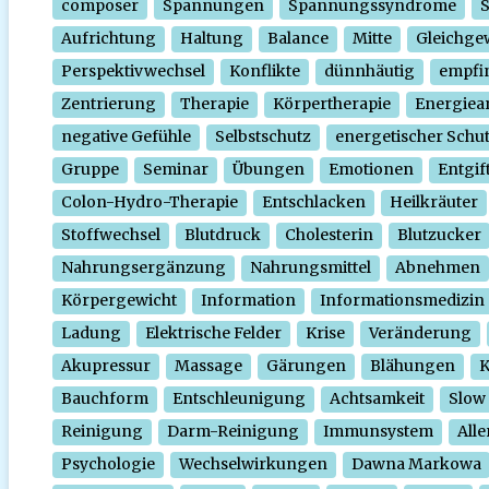
composer
Spannungen
Spannungssyndrome
Aufrichtung
Haltung
Balance
Mitte
Gleichge
Perspektivwechsel
Konflikte
dünnhäutig
empfi
Zentrierung
Therapie
Körpertherapie
Energiear
negative Gefühle
Selbstschutz
energetischer Schu
Gruppe
Seminar
Übungen
Emotionen
Entgif
Colon-Hydro-Therapie
Entschlacken
Heilkräuter
Stoffwechsel
Blutdruck
Cholesterin
Blutzucker
Nahrungsergänzung
Nahrungsmittel
Abnehmen
Körpergewicht
Information
Informationsmedizin
Ladung
Elektrische Felder
Krise
Veränderung
Akupressur
Massage
Gärungen
Blähungen
K
Bauchform
Entschleunigung
Achtsamkeit
Slow
Reinigung
Darm-Reinigung
Immunsystem
Alle
Psychologie
Wechselwirkungen
Dawna Markowa