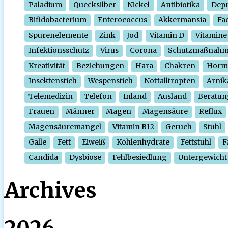
Paladium
Quecksilber
Nickel
Antibiotika
Depr
Bifidobacterium
Enterococcus
Akkermansia
Fa
Spurenelemente
Zink
Jod
Vitamin D
Vitamine
Infektionsschutz
Virus
Corona
Schutzmaßnah
Kreativität
Beziehungen
Hara
Chakren
Horm
Insektenstich
Wespenstich
Notfalltropfen
Arnik
Telemedizin
Telefon
Inland
Ausland
Beratun
Frauen
Männer
Magen
Magensäure
Reflux
Magensäuremangel
Vitamin B12
Geruch
Stuhl
Galle
Fett
Eiweiß
Kohlenhydrate
Fettstuhl
F
Candida
Dysbiose
Fehlbesiedlung
Untergewicht
Archives