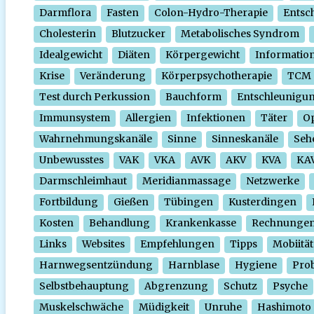
Darmflora
Fasten
Colon-Hydro-Therapie
Entsc
Cholesterin
Blutzucker
Metabolisches Syndrom
Idealgewicht
Diäten
Körpergewicht
Informatio
Krise
Veränderung
Körperpsychotherapie
TCM
Test durch Perkussion
Bauchform
Entschleunigu
Immunsystem
Allergien
Infektionen
Täter
O
Wahrnehmungskanäle
Sinne
Sinneskanäle
Seh
Unbewusstes
VAK
VKA
AVK
AKV
KVA
KA
Darmschleimhaut
Meridianmassage
Netzwerke
Fortbildung
Gießen
Tübingen
Kusterdingen
Kosten
Behandlung
Krankenkasse
Rechnunge
Links
Websites
Empfehlungen
Tipps
Mobiität
Harnwegsentzündung
Harnblase
Hygiene
Prob
Selbstbehauptung
Abgrenzung
Schutz
Psyche
Muskelschwäche
Müdigkeit
Unruhe
Hashimoto