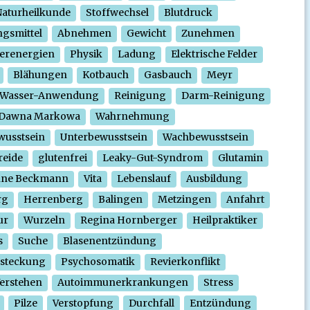
aturheilkunde
Stoffwechsel
Blutdruck
gsmittel
Abnehmen
Gewicht
Zunehmen
erenergien
Physik
Ladung
Elektrische Felder
Blähungen
Kotbauch
Gasbauch
Meyr
Wasser-Anwendung
Reinigung
Darm-Reinigung
Dawna Markowa
Wahrnehmung
wusstsein
Unterbewusstsein
Wachbewusstsein
reide
glutenfrei
Leaky-Gut-Syndrom
Glutamin
nne Beckmann
Vita
Lebenslauf
Ausbildung
rg
Herrenberg
Balingen
Metzingen
Anfahrt
ur
Wurzeln
Regina Hornberger
Heilpraktiker
s
Suche
Blasenentzündung
steckung
Psychosomatik
Revierkonflikt
erstehen
Autoimmunerkrankungen
Stress
Pilze
Verstopfung
Durchfall
Entzündung