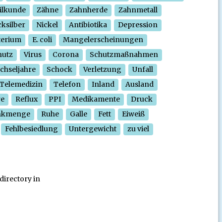
ilkunde
Zähne
Zahnherde
Zahnmetall
ksilber
Nickel
Antibiotika
Depression
terium
E. coli
Mangelerscheinungen
hutz
Virus
Corona
Schutzmaßnahmen
chseljahre
Schock
Verletzung
Unfall
Telemedizin
Telefon
Inland
Ausland
re
Reflux
PPI
Medikamente
Druck
nkmenge
Ruhe
Galle
Fett
Eiweiß
Fehlbesiedlung
Untergewicht
zu viel
directory in