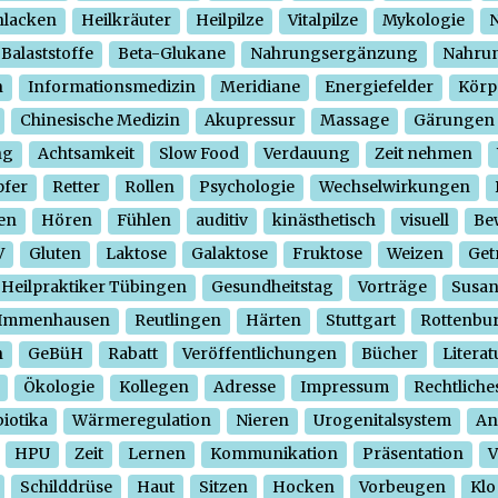
hlacken
Heilkräuter
Heilpilze
Vitalpilze
Mykologie
N
Balaststoffe
Beta-Glukane
Nahrungsergänzung
Nahrun
n
Informationsmedizin
Meridiane
Energiefelder
Körp
Chinesische Medizin
Akupressur
Massage
Gärungen
ng
Achtsamkeit
Slow Food
Verdauung
Zeit nehmen
pfer
Retter
Rollen
Psychologie
Wechselwirkungen
en
Hören
Fühlen
auditiv
kinästhetisch
visuell
Be
V
Gluten
Laktose
Galaktose
Fruktose
Weizen
Get
Heilpraktiker Tübingen
Gesundheitstag
Vorträge
Susa
Immenhausen
Reutlingen
Härten
Stuttgart
Rottenbu
n
GeBüH
Rabatt
Veröffentlichungen
Bücher
Literat
Ökologie
Kollegen
Adresse
Impressum
Rechtliche
iotika
Wärmeregulation
Nieren
Urogenitalsystem
An
HPU
Zeit
Lernen
Kommunikation
Präsentation
V
Schilddrüse
Haut
Sitzen
Hocken
Vorbeugen
Klo