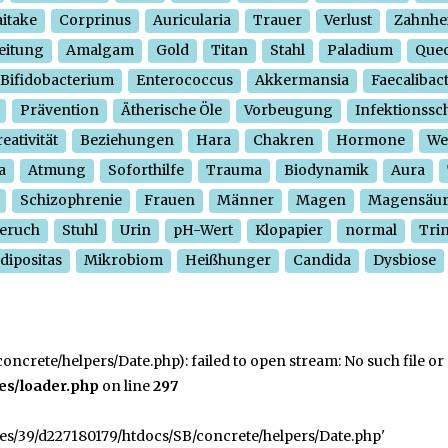
itake
Corprinus
Auricularia
Trauer
Verlust
Zahnhe
eitung
Amalgam
Gold
Titan
Stahl
Paladium
Quec
Bifidobacterium
Enterococcus
Akkermansia
Faecalibac
Prävention
Ätherische Öle
Vorbeugung
Infektionssc
eativität
Beziehungen
Hara
Chakren
Hormone
We
a
Atmung
Soforthilfe
Trauma
Biodynamik
Aura
Schizophrenie
Frauen
Männer
Magen
Magensäu
eruch
Stuhl
Urin
pH-Wert
Klopapier
normal
Tri
dipositas
Mikrobiom
Heißhunger
Candida
Dysbiose
crete/helpers/Date.php): failed to open stream: No such file or 
es/loader.php
on line
297
ges/39/d227180179/htdocs/SB/concrete/helpers/Date.php'