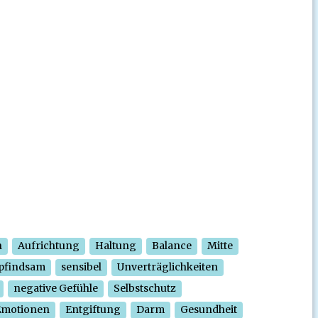
n
Aufrichtung
Haltung
Balance
Mitte
pfindsam
sensibel
Unverträglichkeiten
negative Gefühle
Selbstschutz
Emotionen
Entgiftung
Darm
Gesundheit