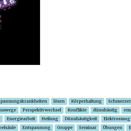
Spannungskrankheiten
lösen
Körperhaltung
Schmerze
Auswege
Perspektivwechsel
Konflikte
dünnhäutig
em
e
Energiearbeit
Heilung
Dünnhäutigkeit
Elektrosmog
belsäule
Entspannung
Gruppe
Seminar
Übungen