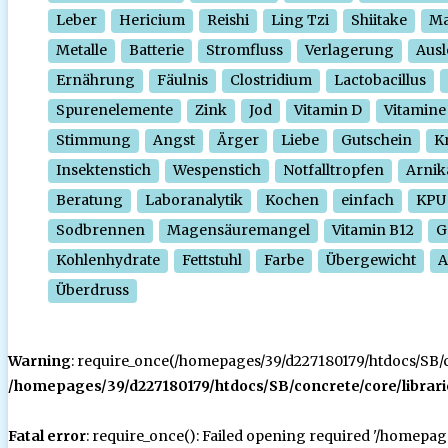
Leber
Hericium
Reishi
Ling Tzi
Shiitake
Ma
Metalle
Batterie
Stromfluss
Verlagerung
Ausl
Ernährung
Fäulnis
Clostridium
Lactobacillus
Spurenelemente
Zink
Jod
Vitamin D
Vitamine
Stimmung
Angst
Ärger
Liebe
Gutschein
Kr
Insektenstich
Wespenstich
Notfalltropfen
Arnik
Beratung
Laboranalytik
Kochen
einfach
KPU
Sodbrennen
Magensäuremangel
Vitamin B12
G
Kohlenhydrate
Fettstuhl
Farbe
Übergewicht
A
Überdruss
Warning
: require_once(/homepages/39/d227180179/htdocs/SB/con
/homepages/39/d227180179/htdocs/SB/concrete/core/librari
Fatal error
: require_once(): Failed opening required '/homepa