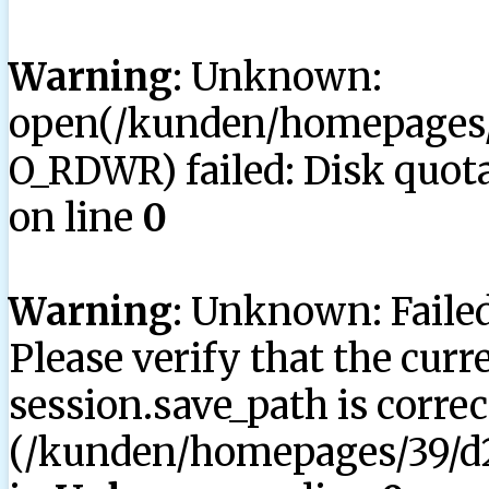
Warning
: Unknown:
open(/kunden/homepages/3
O_RDWR) failed: Disk quota
on line
0
Warning
: Unknown: Failed 
Please verify that the curr
session.save_path is correc
(/kunden/homepages/39/d2