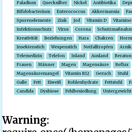
Paladium
Quecksilber
Nickel
Antibiotika
Depr
Bifidobacterium
Enterococcus
Akkermansia
Fa
Spurenelemente
Zink
Jod
Vitamin D
Vitamine
Infektionsschutz
Virus
Corona
Schutzmaßnah
Kreativität
Beziehungen
Hara
Chakren
Horm
Insektenstich
Wespenstich
Notfalltropfen
Arnik
Telemedizin
Telefon
Inland
Ausland
Beratun
Frauen
Männer
Magen
Magensäure
Reflux
Magensäuremangel
Vitamin B12
Geruch
Stuhl
Galle
Fett
Eiweiß
Kohlenhydrate
Fettstuhl
F
Candida
Dysbiose
Fehlbesiedlung
Untergewicht
Warning
: