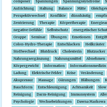
composer
Spannungen
Spannungssyndrome
Aufrichtung
Haltung
Balance
Mitte
Gleichge
Perspektivwechsel
Konflikte
dünnhäutig
empfi
Zentrierung
Therapie
Körpertherapie
Energiear
negative Gefühle
Selbstschutz
energetischer Schu
Gruppe
Seminar
Übungen
Emotionen
Entgif
Colon-Hydro-Therapie
Entschlacken
Heilkräuter
Stoffwechsel
Blutdruck
Cholesterin
Blutzucker
Nahrungsergänzung
Nahrungsmittel
Abnehmen
Körpergewicht
Information
Informationsmedizin
Ladung
Elektrische Felder
Krise
Veränderung
Akupressur
Massage
Gärungen
Blähungen
K
Bauchform
Entschleunigung
Achtsamkeit
Slow
Reinigung
Darm-Reinigung
Immunsystem
Alle
Psychologie
Wechselwirkungen
Dawna Markowa