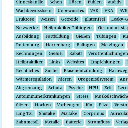
Sinneskanäle
Sehen
Hören
Fühlen
auditiv
Wachbewusstsein
Unbewusstes
VAK
VKA
AVK
Fruktose
Weizen
Getreide
glutenfrei
Leaky-
Netzwerke
Heilpraktiker Tübingen
Gesundheitsta
Ausbildung
Fortbildung
Gießen
Tübingen
Ku
Rottenburg
Herrenberg
Balingen
Metzingen
Rechnungen
GeBüH
Rabatt
Veröffentlichungen
Heilpraktiker
Links
Websites
Empfehlungen
Rechtliches
Suche
Blasenentzündung
Harnweg
Wärmeregulation
Nieren
Urogenitalsystem
Ans
Abgrenzung
Schutz
Psyche
HPU
Zeit
Lern
Autoimmunerkrankungen
Stress
Muskelschwäch
Sitzen
Hocken
Vorbeugen
Klo
Pilze
Verst
Ling Tzi
Shiitake
Maitake
Corprinus
Auricula
Zahnmetall
Metalle
Batterie
Stromfluss
Verla