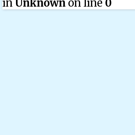
in
Unknown
on line
0